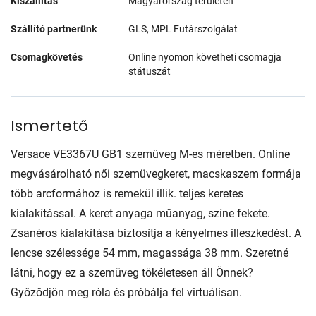
Kiszállítás
Magyarország területén
Szállító partnerünk
GLS, MPL Futárszolgálat
Csomagkövetés
Online nyomon követheti csomagja
státuszát
Ismertető
Versace VE3367U GB1 szemüveg M-es méretben. Online
megvásárolható női szemüvegkeret, macskaszem formája
több arcformához is remekül illik. teljes keretes
kialakítással. A keret anyaga műanyag, színe fekete.
Zsanéros kialakítása biztosítja a kényelmes illeszkedést. A
lencse szélessége 54 mm, magassága 38 mm. Szeretné
látni, hogy ez a szemüveg tökéletesen áll Önnek?
Győződjön meg róla és próbálja fel virtuálisan.