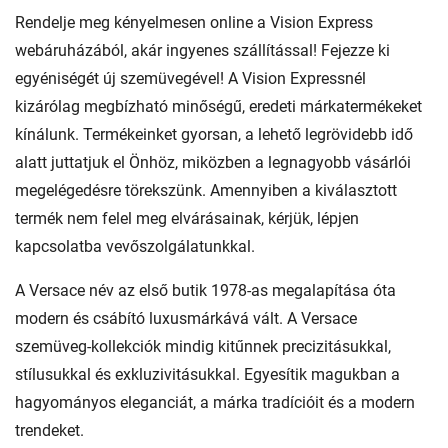
Rendelje meg kényelmesen online a Vision Express
webáruházából, akár ingyenes szállítással! Fejezze ki
egyéniségét új szemüvegével! A Vision Expressnél
kizárólag megbízható minőségű, eredeti márkatermékeket
kínálunk. Termékeinket gyorsan, a lehető legrövidebb idő
alatt juttatjuk el Önhöz, miközben a legnagyobb vásárlói
megelégedésre törekszünk. Amennyiben a kiválasztott
termék nem felel meg elvárásainak, kérjük, lépjen
kapcsolatba vevőszolgálatunkkal.
A Versace név az első butik 1978-as megalapítása óta
modern és csábító luxusmárkává vált. A Versace
szemüveg-kollekciók mindig kitűnnek precizitásukkal,
stílusukkal és exkluzivitásukkal. Egyesítik magukban a
hagyományos eleganciát, a márka tradícióit és a modern
trendeket.