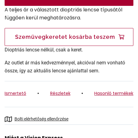
A teljes ár a választott dioptriás lencse típusától
függően kerül meghatározásra.
Szemüvegkeretet kosárba teszem
Dioptriás lencse nélkül, csak a keret.
Az outlet ár más kedvezménnyel, akcióval nem vonható
össze, így az aktuális lencse ajánlattal sem.
Ismertető
Részletek
Hasonló termékek
Bolti elérhetőség ellenőrzése
Miért a Vision Express