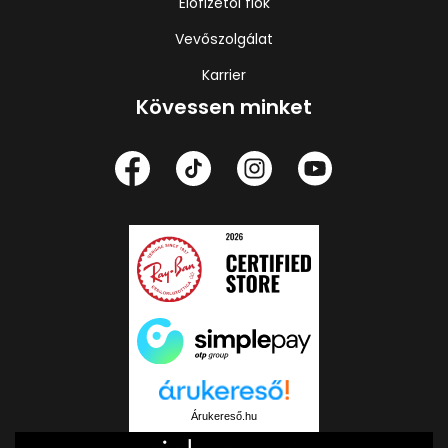
Előfizetői fiók
Vevőszolgálat
Karrier
Kövessen minket
Árukereső.hu