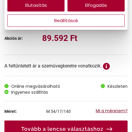
Elutasítás
Elfogadás
-20%
Beállítások
111.990 Ft
Korábbi ár:
89.592 Ft
Akciós ár:
A feltűntetett ár a szemüvegkeretre vonatkozik.
Online megvásárolható
Készleten
Ingyenes szállítás
Mi a méretem?
Méret:
M
54/17/140
Tovább a lencse választáshoz