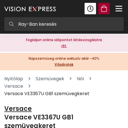
Foglaljon online időpontot látásvizsgálatra
itt.
Napszemüveg online exkluzív akár -40%
Vásárolok
Nyitólap
Szemüvegek
Női
Versace
Versace VE3367U GB1 szemüvegkeret
Versace
Versace VE3367U GB1
szemüvegkeret