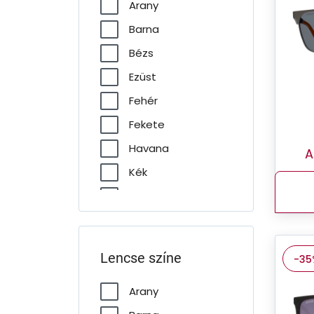
Arany
Barna
Bézs
Ezüst
Fehér
Fekete
Havana
A
Kék
Narancs
Piros
Szürke
Lencse színe
-35
Transzparens
Zöld
Arany