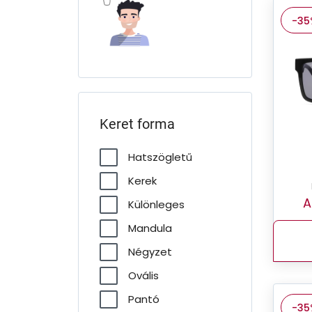
-35
Keret forma
Hatszögletű
Kerek
A
Különleges
Mandula
Négyzet
Ovális
Pantó
-35