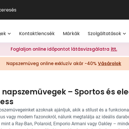
GUCCI
Szemüveg-előfizetés
Kontaktlencse
Multifokális
Pol
9
®
Michael Kors
Kontaktlencse-előfizetés
Lencsetípusok
Transitions
Ho
V
l
Oakley
Törzsvásárlói program
Egészség
Kék-ibolya fé
Mi
M
gek
Kontaktlencsék
Márkák
Szolgáltatások
Polaroid
Világmárkák
Olvasó- és t
On
További világmárkák
Érdekessége
Foglaljon online időpontot látásvizsgálatra
itt.
eg akció 20% I Vision Express Webshop
Tippek a sz
Napszemüveg online exkluzív akár -40%
Vásárolok
Kollekciók
gkeretek online | Vision Express webshop
GYIK
Napszemüveg Outlet
Törzsvásárlói ajánlatok
i napszemüvegek – Sportos és ele
Ray-Ban
ress
pszemüvegeinket azoknak ajánljuk, akik a stílust és a funkcional
kus vagy modern fazonokról, nálunk megtalálja az ideális darab
 mint a Ray-Ban, Polaroid, Emporio Armani vagy Oakley – min