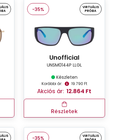
UÁLIS
VIRTUÁLIS
-35%
ÓBA
PRÓBA
Unofficial
UNSM0144P LLGL
Készleten
Korábbi ár:
19.790 Ft
Akciós ár:
12.864 Ft
Részletek
UÁLIS
VIRTUÁLIS
-35%
ÓBA
PRÓBA