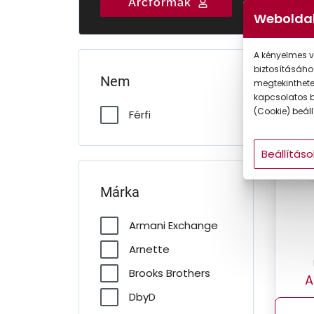
Arcformák
online 
Gyermek
Weboldal
A kényelmes v
biztosításáho
Nem
megtekintheted
-4
kapcsolatos b
(Cookie) beállí
Férfi
Beállításo
Márka
Armani Exchange
Arnette
Brooks Brothers
A
DbyD