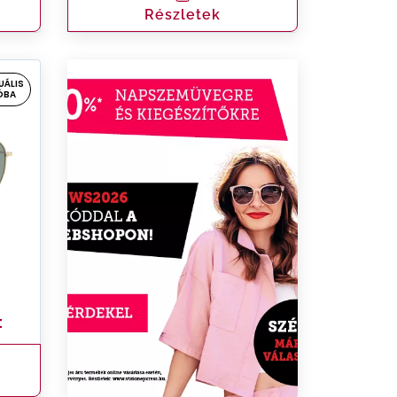
Részletek
UÁLIS
ÓBA
t