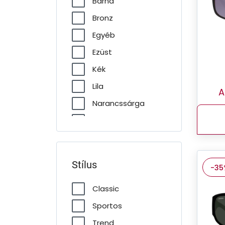
Barna
Bronz
Egyéb
Ezüst
Kék
Lila
A
Narancssárga
Piros
Szürke
Zöld
Stílus
-35
Classic
Sportos
Trend