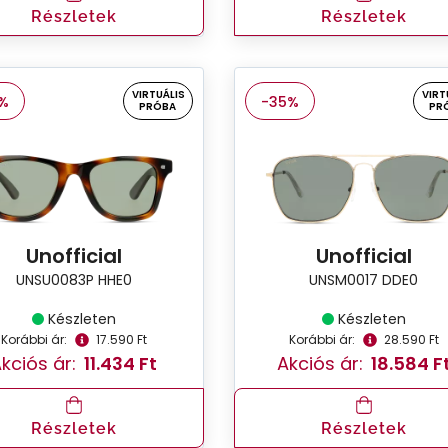
Részletek
Részletek
VIRTUÁLIS
VIRT
%
-35%
PRÓBA
PR
Unofficial
Unofficial
UNSU0083P HHE0
UNSM0017 DDE0
Készleten
Készleten
Korábbi ár:
17.590 Ft
Korábbi ár:
28.590 Ft
kciós ár:
11.434 Ft
Akciós ár:
18.584 F
Részletek
Részletek