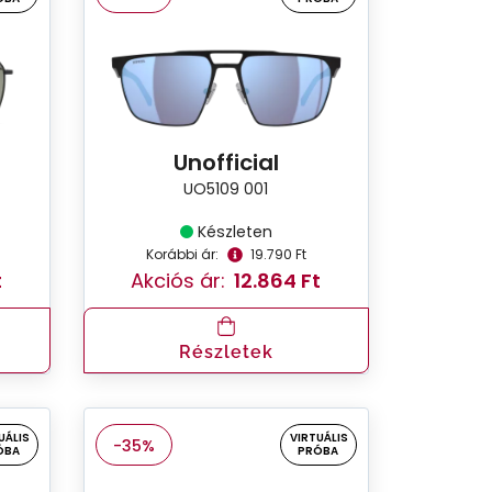
Unofficial
UO5109 001
Készleten
Korábbi ár:
19.790 Ft
t
Akciós ár:
12.864 Ft
Részletek
UÁLIS
VIRTUÁLIS
-35%
ÓBA
PRÓBA