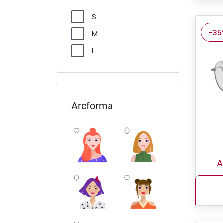
S
-35
M
L
Arcforma
A