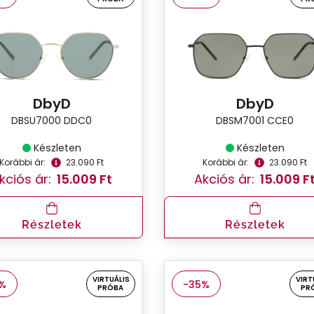
DbyD
DbyD
DBSU7000 DDC0
DBSM7001 CCE0
Készleten
Készleten
Korábbi ár:
23.090 Ft
Korábbi ár:
23.090 Ft
kciós ár:
15.009 Ft
Akciós ár:
15.009 F
Részletek
Részletek
VIRTUÁLIS
VIRT
%
-35%
PRÓBA
PR