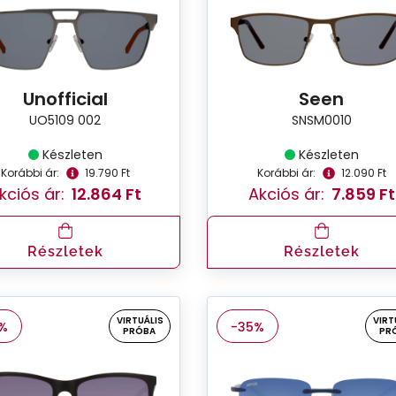
Unofficial
Seen
UO5109 002
SNSM0010
Készleten
Készleten
Korábbi ár:
19.790 Ft
Korábbi ár:
12.090 Ft
kciós ár:
12.864 Ft
Akciós ár:
7.859 Ft
Részletek
Részletek
VIRTUÁLIS
VIRT
%
-35%
PRÓBA
PR