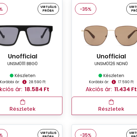
VIRTUÁLIS
VIRT
%
-35%
PRÓBA
PR
Unofficial
Unofficial
UNSM0111 BBG0
UNSM0126 NDN0
Készleten
Készleten
Korábbi ár:
28.590 Ft
Korábbi ár:
17.590 Ft
kciós ár:
18.584 Ft
Akciós ár:
11.434 Ft
Részletek
Részletek
VIRTUÁLIS
VIRT
%
-35%
PRÓBA
PR