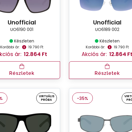
Unofficial
Unofficial
UO6190 001
UO6189 002
Készleten
Készleten
Korábbi ár:
19.790 Ft
Korábbi ár:
19.790 Ft
kciós ár:
12.864 Ft
Akciós ár:
12.864 F
Részletek
Részletek
VIRTUÁLIS
VIRT
%
-35%
PRÓBA
PR