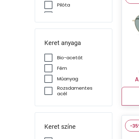
Pilóta
Téglalap
Keret anyaga
Bio-acetát
Fém
A
Műanyag
Rozsdamentes
acél
-35
Keret színe