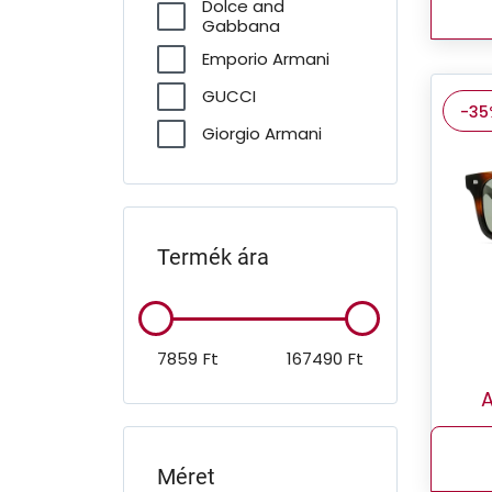
Dolce and
Gabbana
Emporio Armani
GUCCI
-35
Giorgio Armani
O'Neill
Oakley
Polaroid
Termék ára
Polo Ralph Lauren
Privé Revaux
Ray-Ban
7859
Ft
167490
Ft
Seen
A
Unofficial
Méret