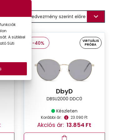
et!
funkciók
alon
át. A sütikkel
UÁLIS
VIRTUÁLIS
-40%
ató Süti
ÓBA
PRÓBA
s
DbyD
DBSU2000 DDC0
Készleten
Korábbi ár:
23.090 Ft
t
Akciós ár:
13.854 Ft