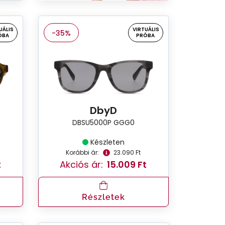
UÁLIS
VIRTUÁLIS
-35%
ÓBA
PRÓBA
DbyD
DBSU5000P GGG0
Készleten
Korábbi ár:
23.090 Ft
t
Akciós ár:
15.009 Ft
Részletek