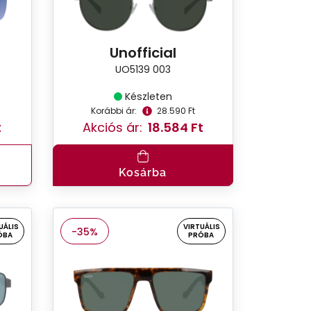
Unofficial
UO5139 003
Készleten
Korábbi ár:
28.590 Ft
t
Akciós ár:
18.584 Ft
Kosárba
UÁLIS
VIRTUÁLIS
-35%
ÓBA
PRÓBA