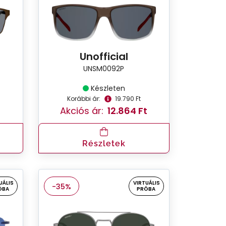
Unofficial
UNSM0092P
Készleten
Korábbi ár:
19.790 Ft
Akciós ár:
12.864 Ft
Részletek
UÁLIS
VIRTUÁLIS
-35%
ÓBA
PRÓBA