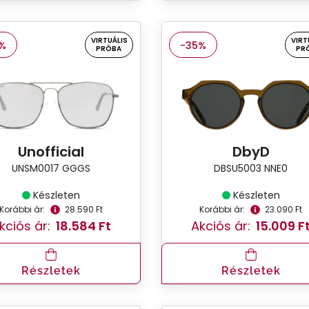
VIRTUÁLIS
VIRT
%
-35%
PRÓBA
PR
Unofficial
DbyD
UNSM0017 GGGS
DBSU5003 NNE0
Készleten
Készleten
Korábbi ár:
28.590 Ft
Korábbi ár:
23.090 Ft
kciós ár:
18.584 Ft
Akciós ár:
15.009 F
Részletek
Részletek