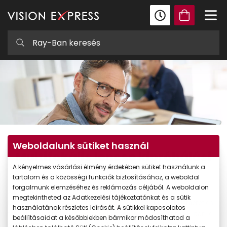
Weboldalunk sütiket használ
Multifokális lencse kipróbálási
garancia
A kényelmes vásárlási élmény érdekében sütiket használunk a
tartalom és a közösségi funkciók biztosításához, a weboldal
forgalmunk elemzéséhez és reklámozás céljából. A weboldalon
A multifokális lencse kipróbálásakor eltérő tapasztalataink
megtekintheted az Adatkezelési tájékoztatónkat és a sütik
lehetnek, hiszen mindenki máshogy reagál egy új, eddig ismeretlen
használatának részletes leírását. A sütikkel kapcsolatos
termékre. Vannak olyan vásárlóink, akik már az első próba után le
beállításaidat a későbbiekben bármikor módosíthatod a
sem szeretnék venni, hiszen sokkal könnyebbé válik az életük.