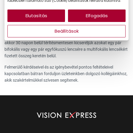
láblécben található Süti (Cookie) beállítások feliratra kattintva.
Vannak viszont olyan vásárlóink is, akiknek szükségük van pár
napra ahhoz, hogy megtanulják hordani az új lencsét. Kollégáink
Elutasítás
Elfogadás
készséggel segítenek és mutatják meg a multifokális lencsék helyes
használatát.
Beállítások
Ha Ön úgy érzi, hogy mégsem tudja használni a multifokális lencsét,
akkor 30 napon belül térítésmentesen kicseréljük azokat egy pár
bifokális vagy egy pár egyfókuszú lencsére a multifokális lencsékért
fizetett összeg keretén belül.
Felmerülő kérdéseivel és az igénybevétel pontos feltételeivel
kapcsolatban bátran forduljon üzleteinkben dolgozó kollégáinkhoz,
akik szakértelmükkel szívesen segítenek.