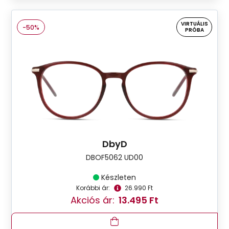
VIRTUÁLIS
-50%
PRÓBA
DbyD
DBOF5062 UD00
Készleten
Korábbi ár:
26.990 Ft
Akciós ár:
13.495 Ft