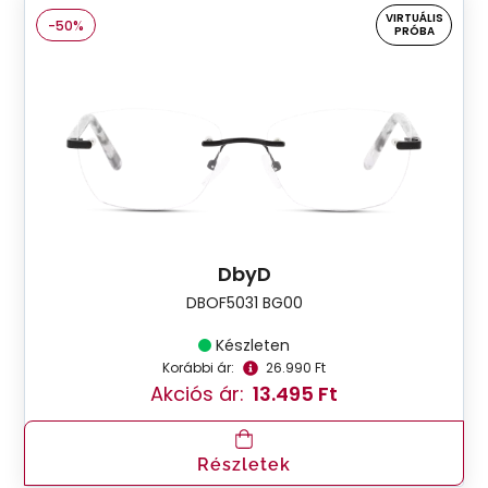
VIRTUÁLIS
-50%
PRÓBA
DbyD
DBOF5031 BG00
Készleten
Korábbi ár:
26.990 Ft
Akciós ár:
13.495 Ft
Részletek