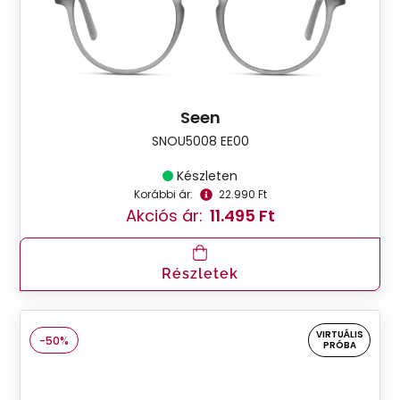
Seen
SNOU5008 EE00
Készleten
Korábbi ár:
22.990 Ft
Akciós ár:
11.495 Ft
Részletek
VIRTUÁLIS
-50%
PRÓBA