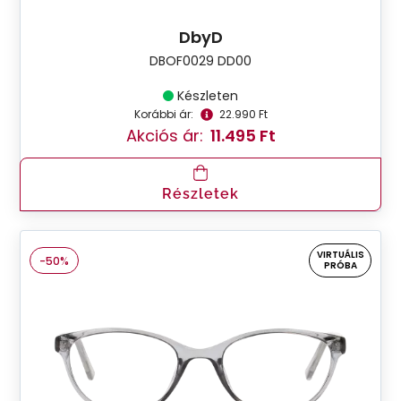
DbyD
DBOF0029 DD00
Készleten
Korábbi ár:
22.990 Ft
Akciós ár:
11.495 Ft
Részletek
VIRTUÁLIS
-50%
PRÓBA