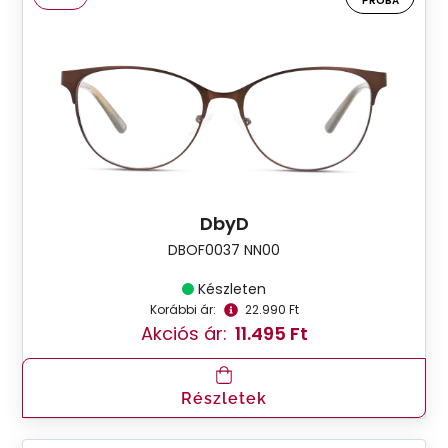
PRÓBA
DbyD
DBOF0037 NN00
Készleten
Korábbi ár:
22.990 Ft
Akciós ár:
11.495 Ft
Részletek