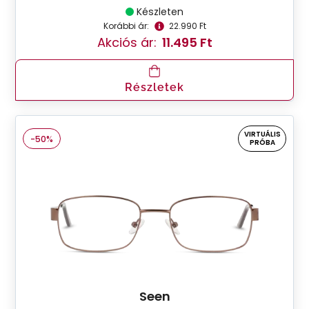
Készleten
Korábbi ár:
22.990 Ft
Akciós ár:
11.495 Ft
Részletek
VIRTUÁLIS
-50%
PRÓBA
Seen