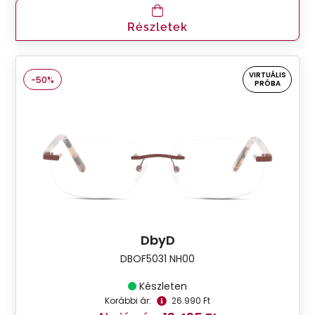
Részletek
VIRTUÁLIS
-50%
PRÓBA
DbyD
DBOF5031 NH00
Készleten
Korábbi ár:
26.990 Ft