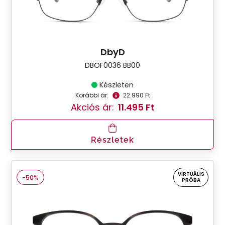
DbyD
DBOF0036 BB00
Készleten
Korábbi ár:
22.990 Ft
Akciós ár:
11.495 Ft
Részletek
VIRTUÁLIS
-50%
PRÓBA