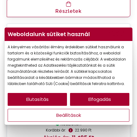
Részletek
VIRTUÁLIS
Weboldalunk sütiket használ
-50%
PRÓBA
A kényelmes vásárlási élmény érdekében sütiket használunk a
tartalom és a közösségi funkciók biztosításához, a weboldal
forgalmunk elemzéséhez és reklámozás céljából. A weboldalon
megtekintheted az Adatkezelési tájékoztatónkat és a sütik
használatának részletes leírását. A sütikkel kapcsolatos
beállításaidat a későbbiekben bármikor módosíthatod a
láblécben található Süti (Cookie) beállítások feliratra kattintva.
Elutasítás
Elfogadás
Seen
SNOU5006 VV00
Beállítások
Készleten
Korábbi ár:
22.990 Ft