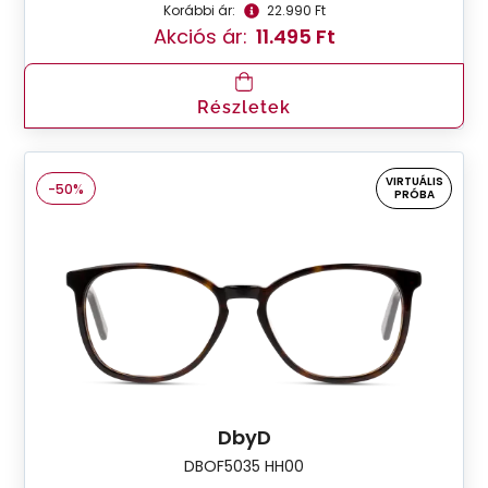
Korábbi ár:
22.990 Ft
Akciós ár:
11.495 Ft
Részletek
VIRTUÁLIS
-50%
PRÓBA
DbyD
DBOF5035 HH00