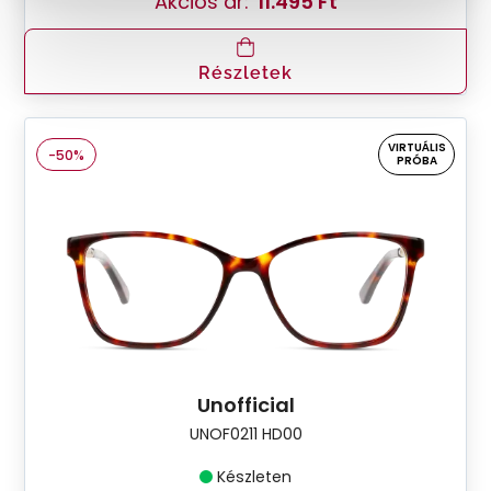
Akciós ár:
11.495 Ft
Részletek
VIRTUÁLIS
-50%
PRÓBA
Unofficial
UNOF0211 HD00
Készleten