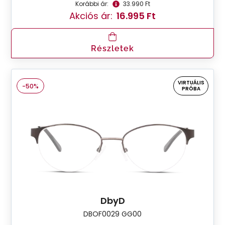
Korábbi ár:
33.990 Ft
Akciós ár:
16.995 Ft
Részletek
VIRTUÁLIS
-50%
PRÓBA
DbyD
DBOF0029 GG00