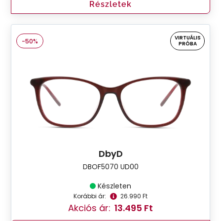
Részletek
VIRTUÁLIS
-50%
PRÓBA
DbyD
DBOF5070 UD00
Készleten
Korábbi ár:
26.990 Ft
Akciós ár:
13.495 Ft