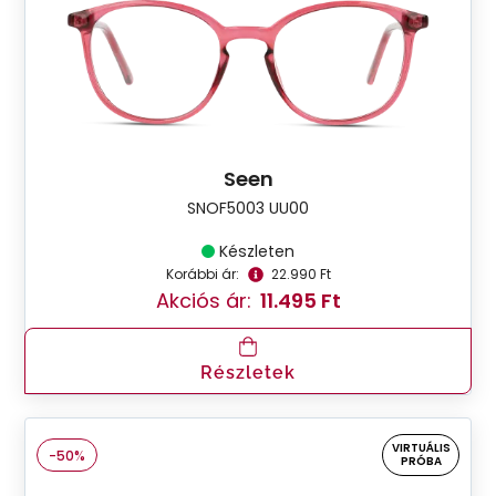
Seen
SNOF5003 UU00
Készleten
Korábbi ár:
22.990 Ft
Akciós ár:
11.495 Ft
Részletek
VIRTUÁLIS
-50%
PRÓBA