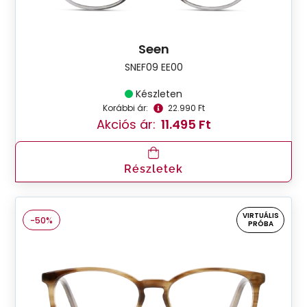
Seen
SNEF09 EE00
Készleten
Korábbi ár:
22.990 Ft
Akciós ár:
11.495 Ft
Részletek
VIRTUÁLIS
-50%
PRÓBA