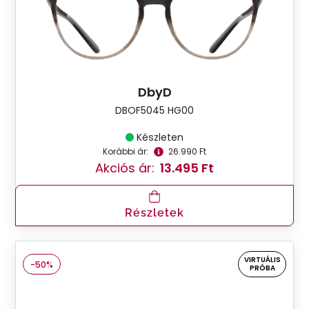
DbyD
DBOF5045 HG00
Készleten
Korábbi ár:
26.990 Ft
Akciós ár:
13.495 Ft
Részletek
VIRTUÁLIS
-50%
PRÓBA