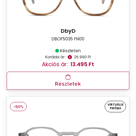
DbyD
DBOF5035 FN00
Készleten
Korábbi ár:
26.990 Ft
Akciós ár:
13.495 Ft
Részletek
VIRTUÁLIS
-50%
PRÓBA