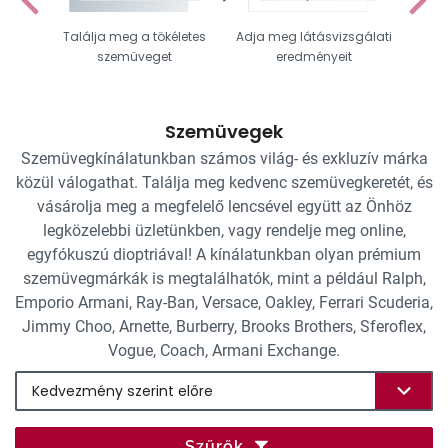
Találja meg a tökéletes
Adja meg látásvizsgálati
Vál
szemüveget
eredményeit
Szemüvegek
Szemüvegkínálatunkban számos világ- és exkluzív márka
közül válogathat. Találja meg kedvenc szemüvegkeretét, és
vásárolja meg a megfelelő lencsével együtt az Önhöz
legközelebbi üzletünkben, vagy rendelje meg online,
egyfókuszú dioptriával! A kínálatunkban olyan prémium
szemüvegmárkák is megtalálhatók, mint a például Ralph,
Emporio Armani, Ray-Ban, Versace, Oakley, Ferrari Scuderia,
Jimmy Choo, Arnette, Burberry, Brooks Brothers, Sferoflex,
Vogue, Coach, Armani Exchange.
Szűrők