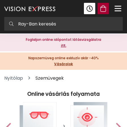
Foglaljon online időpontot látásvizsgálatra
itt.
Napszemüveg online exkluzív akár -40%
Vásárolok
Nyitólap
Szemüvegek
Online vásárlás folyamata