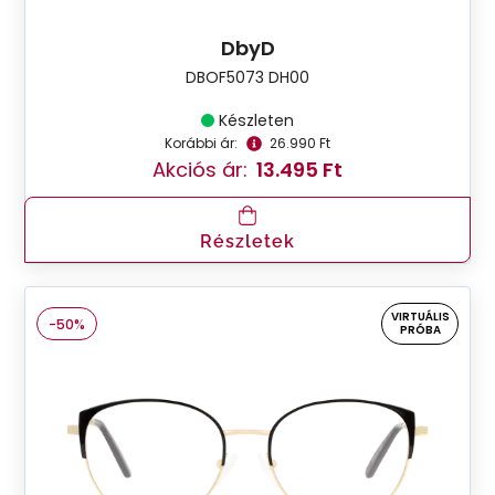
DbyD
DBOF5073 DH00
Készleten
Korábbi ár:
26.990 Ft
Akciós ár:
13.495 Ft
Részletek
VIRTUÁLIS
-50%
PRÓBA