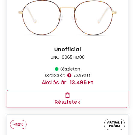
Unofficial
UNOF0065 HD00
Készleten
Korábbi ár:
26.990 Ft
Akciós ár:
13.495 Ft
Részletek
VIRTUÁLIS
-50%
PRÓBA