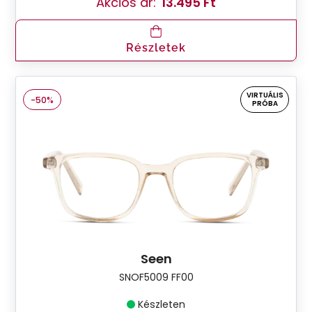
Akciós ár:
13.495 Ft
Részletek
VIRTUÁLIS
-50%
PRÓBA
Seen
SNOF5009 FF00
Készleten