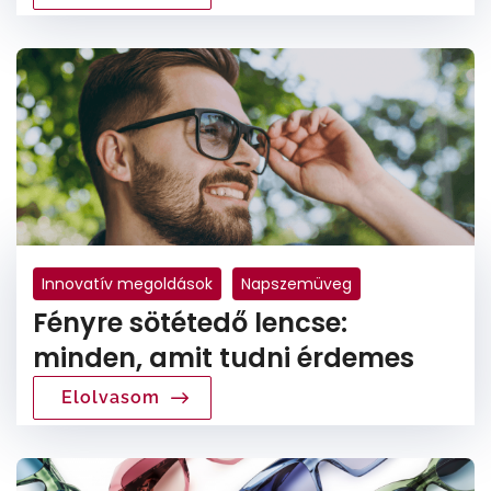
Innovatív megoldások
Napszemüveg
Fényre sötétedő lencse:
Lencsetípusok
Fényre sötétedő lencse
minden, amit tudni érdemes
Elolvasom