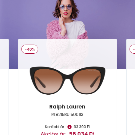
-40%
Ralph Lauren
RL8215BU 500113
Korábbi ár:
93.390 Ft
Akciós ár:
56.034 Ft