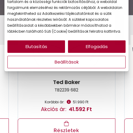
tartalom és a közösségi funkciók biztosításához, a weboldal
forgalmunk elemzéséhez és reklámozás céljából. A weboldalon
megtekintheted az Adatkezelési tájékoztatónkat és a sütik
használatának részletes leírását. A sütikkel kapcsolatos
beállításaidat a későbbiekben bármikor módosíthatod a
-20%
láblécben található Süti (Cookie) beállítások feliratra kattintva.
Elutasítás
Elfogadás
Beállítások
Ted Baker
TB2239 682
Korábbi ár:
51.990 Ft
Akciós ár:
41.592 Ft
Részletek