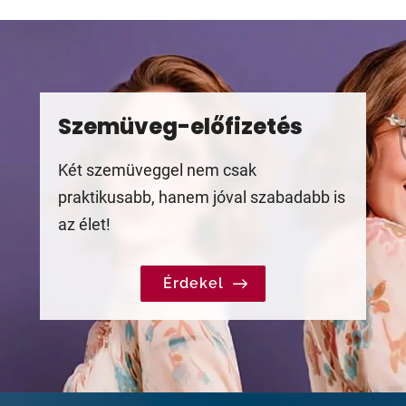
Szemüveg-előfizetés
Két szemüveggel nem csak
praktikusabb, hanem jóval szabadabb is
az élet!
Érdekel