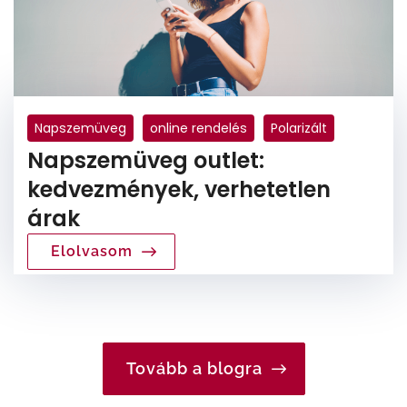
Napszemüveg
online rendelés
Polarizált
Napszemüveg outlet:
kedvezmények, verhetetlen
árak
Elolvasom
Tovább a blogra