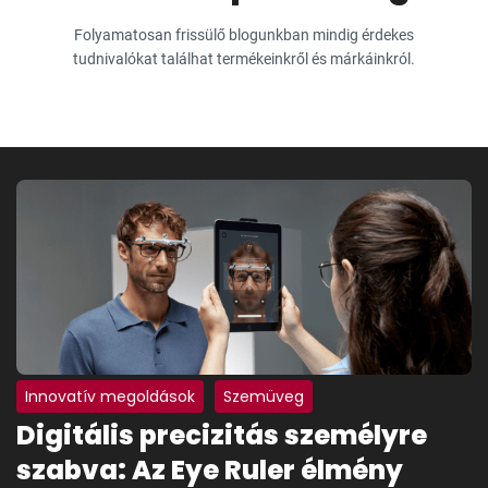
Folyamatosan frissülő blogunkban mindig érdekes
tudnivalókat találhat termékeinkről és márkáinkról.
Innovatív megoldások
Szemüveg
Digitális precizitás személyre
szabva: Az Eye Ruler élmény