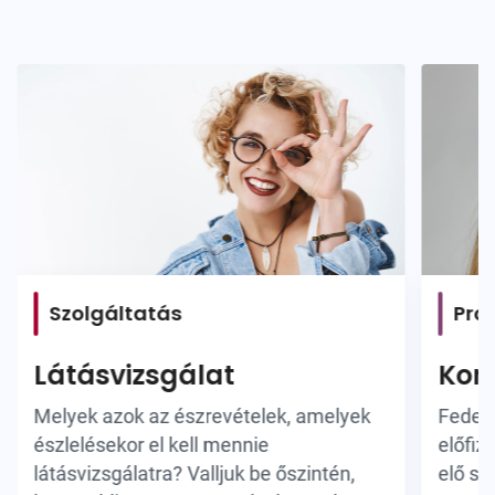
Szolgáltatás
Pro
Látásvizsgálat
Kont
Melyek azok az észrevételek, amelyek
Fedezz
észlelésekor el kell mennie
előfiz
látásvizsgálatra? Valljuk be őszintén,
elő sz