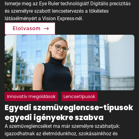
Ismerje meg az Eye Ruler technológiát! Digitális precizitás
és személyre szabott lencsetervezés a tökéletes
látásélményért a Vision Express-nél.
Elolvasom
Innovatív megoldások
Lencsetípusok
Egyedi szemüveglencse-típusok
Színezett lencse
Fényre sötétedő lencse
egyedi igényekre szabva
Polarizált
Szemfáradtság
Monitorszemüveg
A szemüveglencséket ma már személyre szabhatjuk:
igazodhatnak az életmódunkhoz, szokásainkhoz és
Blue filter