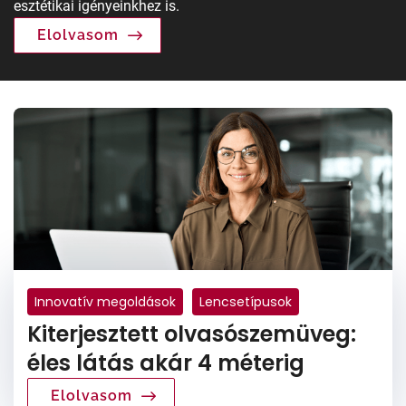
esztétikai igényeinkhez is.
Elolvasom
Innovatív megoldások
Lencsetípusok
Kiterjesztett olvasószemüveg:
Progresszív szemüveg
éles látás akár 4 méterig
Elolvasom