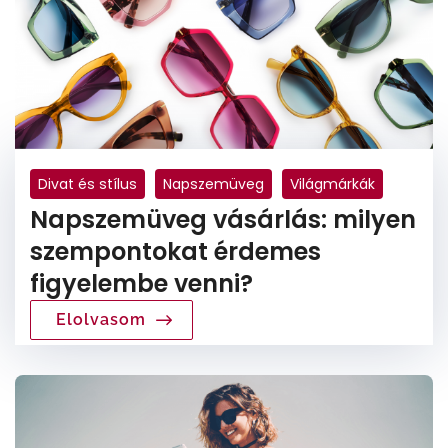
Divat és stílus
Napszemüveg
Világmárkák
Napszemüveg vásárlás: milyen
szempontokat érdemes
figyelembe venni?
Elolvasom