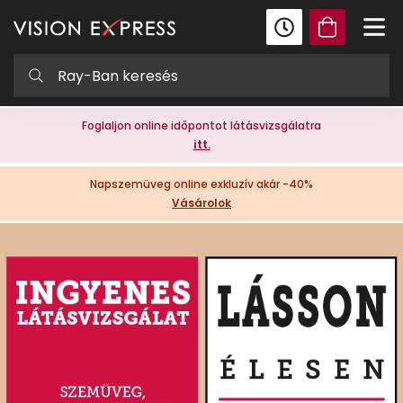
Foglaljon online időpontot látásvizsgálatra
itt.
Napszemüveg online exkluzív akár -40%
Vásárolok