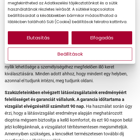
megtekintheted az Adatkezelési tájékoztatónkat és a sütik
használatának részletes leírását. A sütikkel kapcsolatos
Üzleteinkben teljes körű optikai szolgáltatást végzünk vásárlóink
beállításaidat a későbbiekben bármikor módosíthatod a
számára, melyet szakértő kollégáink végeznek el. Ha szeretnék
láblécben található Süti (Cookie) beállítások feliratra kattintva.
rövid időn belül megoldani ezt a vizsgálatot, akkor javasoljuk az
időpontfoglalási rendszerünket, hogy elkerüljék a várakozást.
Elutasítás
Elfogadás
Beállítások
A megfelelő dioptria kiválasztása után pedig széles kínálatunkból
nyílik lehetősége a személyiségéhez megfelelően illő keret
kiválasztására. Minden adott ahhoz, hogy mindent egy helyben,
azonnal el tudjunk intézni, meg tudjunk oldani.
Szaküzleteinkben elvégzett látásvizsgálataink eredményéért
felelősséget és garanciát vállalunk. A garancia időtartama a
vizsgálat elvégzésétől számított 90 nap.
Ha használat során úgy
érzi, hogy a látásvizsgálat eredménye alapján meghatározott
dioptria mégsem biztosítja a kellő komfortot, és ezt 90 napon belül
jelzi kollégáinknak, a vizsgálatot térítésmentesen megismételjük.
Amennyiben szükséges, a lencséket természetesen további díj