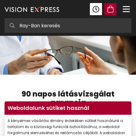
90 napos látásvizsgálat
garancia
Weboldalunk sütiket használ
Látásunk ellenőrzése ugyanolyan fontos, mint bármelyik más
A kényelmes vásárlási élmény érdekében sütiket használunk a
szűrővizsgálat elvégzése. Hiába vagyunk kortalanok és minden
tartalom és a közösségi funkciók biztosításához, a weboldal
nappal csak fiatalodunk, fontos, hogy szemeink épségére is kellő
forgalmunk elemzéséhez és reklámozás céljából. A weboldalon
figyelmet fordítsunk.