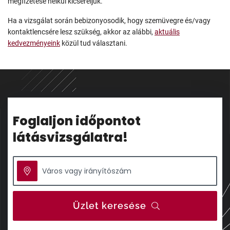
megfizetése nélkül kicseréljük.
Ha a vizsgálat során bebizonyosodik, hogy szemüvegre és/vagy
kontaktlencsére lesz szükség, akkor az alábbi,
aktuális
kedvezményeink
közül tud választani.
Foglaljon időpontot
látásvizsgálatra!
Üzlet keresése