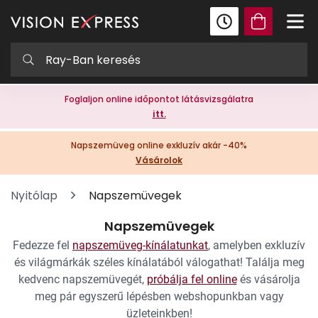
Foglaljon online időpontot látásvizsgálatra
itt.
Napszemüveg online exkluzív akár -40%
Vásárolok
Nyitólap
Napszemüvegek
Napszemüvegek
Fedezze fel
napszemüveg-kínálatunkat
, amelyben exkluzív
és világmárkák széles kínálatából válogathat! Találja meg
kedvenc napszemüvegét,
próbálja fel online
és vásárolja
meg pár egyszerű lépésben webshopunkban vagy
üzleteinkben!