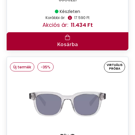
Készleten
Korábbi ár:
17.590 Ft
Akciós ár:
11.434 Ft
Kosárba
VIRTUÁLIS
Új termék
-35%
PRÓBA