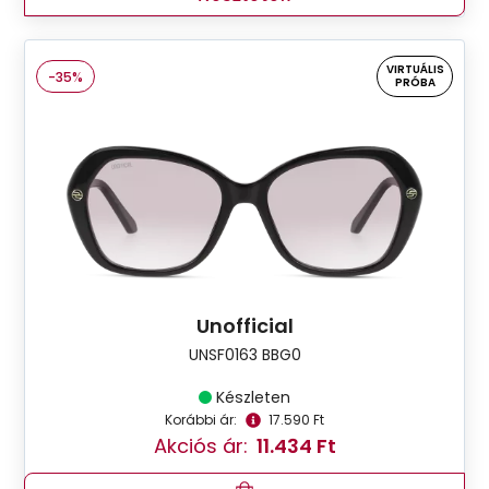
VIRTUÁLIS
-35%
PRÓBA
Unofficial
UNSF0163 BBG0
Készleten
Korábbi ár:
17.590 Ft
Akciós ár:
11.434 Ft