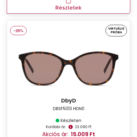
Részletek
VIRTUÁLIS
-35%
PRÓBA
DbyD
DBSF5013 HDN0
Készleten
Korábbi ár:
23.090 Ft
Akciós ár:
15.009 Ft