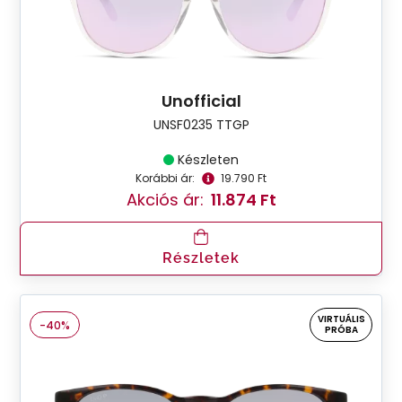
Unofficial
UNSF0235 TTGP
Készleten
Korábbi ár:
19.790 Ft
Akciós ár:
11.874 Ft
Részletek
VIRTUÁLIS
-40%
PRÓBA