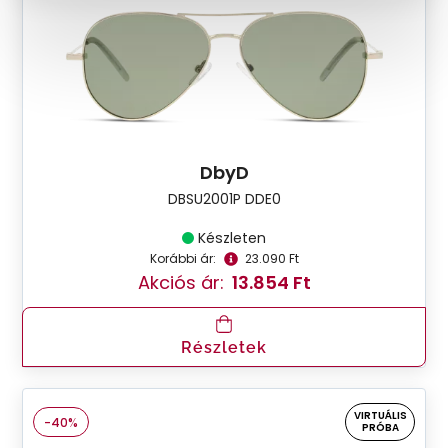
DbyD
DBSU2001P DDE0
Készleten
Korábbi ár:
23.090 Ft
Akciós ár:
13.854 Ft
Részletek
VIRTUÁLIS
-40%
PRÓBA