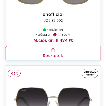
Unofficial
UO6185 002
Készleten
Korábbi ár:
17.590 Ft
Akciós ár:
11.434 Ft
Részletek
VIRTUÁLIS
-35%
PRÓBA