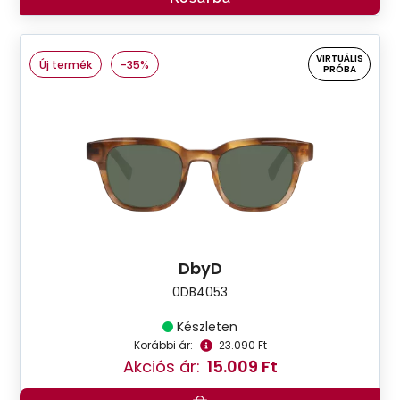
VIRTUÁLIS
Új termék
-35%
PRÓBA
DbyD
0DB4053
Készleten
Korábbi ár:
23.090 Ft
Akciós ár:
15.009 Ft