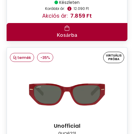
Készleten
Korábbi ár:
12.090 Ft
Akciós ár:
7.859 Ft
Kosárba
VIRTUÁLIS
Új termék
-35%
PRÓBA
Unofficial
0UO6221