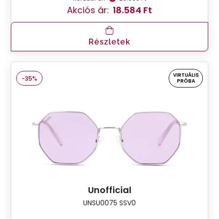
Akciós ár:
18.584 Ft
Részletek
VIRTUÁLIS
-35%
PRÓBA
Unofficial
UNSU0075 SSV0