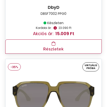
DbyD
DBSF7002 PPG0
Készleten
Korábbi ár:
23.090 Ft
Akciós ár:
15.009 Ft
Részletek
VIRTUÁLIS
-35%
PRÓBA