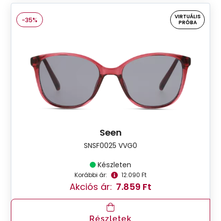
VIRTUÁLIS
-35%
PRÓBA
Seen
SNSF0025 VVG0
Készleten
Korábbi ár:
12.090 Ft
Akciós ár:
7.859 Ft
Részletek