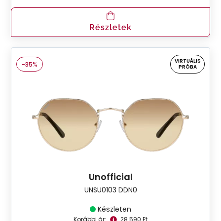
Részletek
VIRTUÁLIS
-35%
PRÓBA
Unofficial
UNSU0103 DDN0
Készleten
Korábbi ár:
28.590 Ft