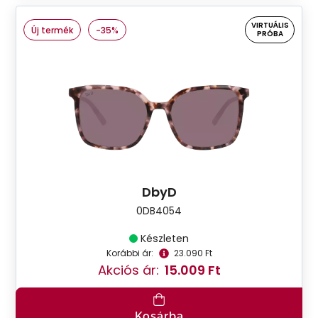
VIRTUÁLIS
Új termék
-35%
PRÓBA
DbyD
0DB4054
Készleten
Korábbi ár:
23.090 Ft
Akciós ár:
15.009 Ft
Kosárba