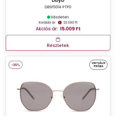
DbyD
DBSF5014 PTP0
Készleten
Korábbi ár:
23.090 Ft
Akciós ár:
15.009 Ft
Részletek
VIRTUÁLIS
-35%
PRÓBA