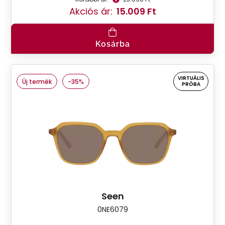
Akciós ár:
15.009 Ft
Kosárba
VIRTUÁLIS
Új termék
-35%
PRÓBA
Seen
0NE6079