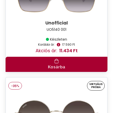
Unofficial
UO5140 001
Készleten
Korábbi ár:
17.590 Ft
Akciós ár:
11.434 Ft
Kosárba
VIRTUÁLIS
-35%
PRÓBA