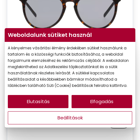
Weboldalunk sütiket használ
DbyD
A kényelmes vásárlási élmény érdekében sütiket használunk a
DBSU5005P HBG0
tartalom és a közösségi funkciók biztosításához, a weboldal
forgalmunk elemzéséhez és reklámozás céljából. A weboldalon
Készleten
megtekintheted az Adatkezelési tájékoztatónkat és a sütik
Korábbi ár:
23.090 Ft
használatának részletes leírását. A sütikkel kapcsolatos
Akciós ár:
13.854 Ft
beállításaidat a későbbiekben bármikor módosíthatod a
láblécben található Süti (Cookie) beállítások feliratra kattintva.
Részletek
Elutasítás
Elfogadás
Beállítások
VIRTUÁLIS
-40%
PRÓBA