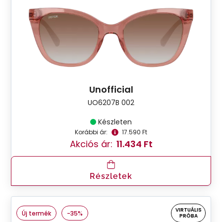
Unofficial
UO6207B 002
Készleten
Korábbi ár:
17.590 Ft
Akciós ár:
11.434 Ft
Részletek
VIRTUÁLIS
Új termék
-35%
PRÓBA