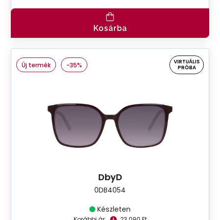
Kosárba
VIRTUÁLIS
Új termék
-35%
PRÓBA
DbyD
0DB4054
Készleten
Korábbi ár:
23.090 Ft