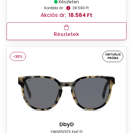
Készleten
Korábbi ár:
28.590 Ft
Akciós ár:
18.584 Ft
Részletek
VIRTUÁLIS
-35%
PRÓBA
DbyD
DBSF5003 FHC0