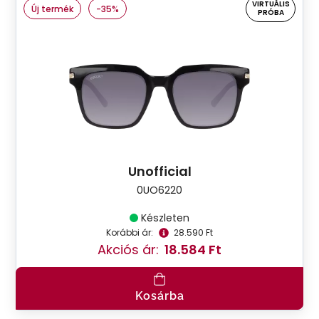
VIRTUÁLIS
Új termék
-35%
PRÓBA
Unofficial
0UO6220
Készleten
Korábbi ár:
28.590 Ft
Akciós ár:
18.584 Ft
Kosárba