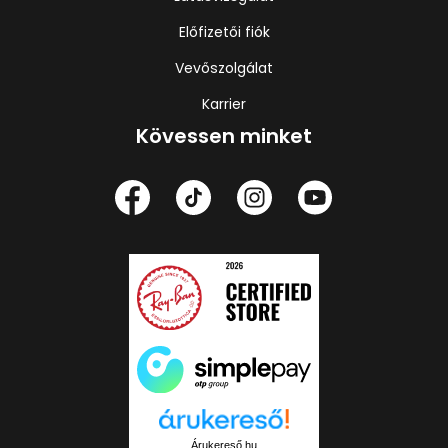
Előfizetői fiók
Vevőszolgálat
Karrier
Kövessen minket
Árukereső.hu