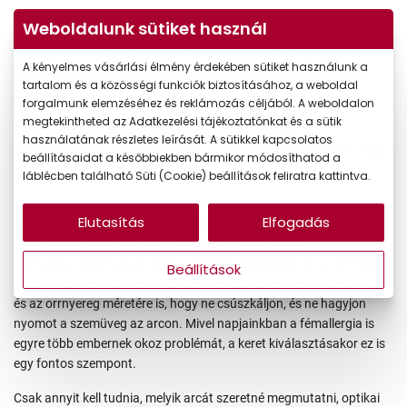
Egy jól megválasztott formával és színnel szinte életre kel az
Weboldalunk sütiket használ
arcunk, míg egy kevésbé passzoló kerettel akár sápadtnak is
tűnhetünk. Mindemellett kiemelhetjük vagy akár elrejthetjük
A kényelmes vásárlási élmény érdekében sütiket használunk a
vonásainkat általa. Nem csoda, hogy azt mondják, a szemüveg
tartalom és a közösségi funkciók biztosításához, a weboldal
öltöztet!
forgalmunk elemzéséhez és reklámozás céljából. A weboldalon
megtekintheted az Adatkezelési tájékoztatónkat és a sütik
Mi, a Vision Expressnél segítünk mindenkinek, hogy
használatának részletes leírását. A sütikkel kapcsolatos
megmutathassa, több van benne: stílusosabb, bevállalósabb, vagy
beállításaidat a későbbiekben bármikor módosíthatod a
épp kifinomultan elegánsabb a környezeténél.
láblécben található Süti (Cookie) beállítások feliratra kattintva.
Új szemüveg választásakor a funkcionalitás azonban továbbra is
Elutasítás
Elfogadás
fontos. A szemüveglencse dioptriája és anyaga mellett figyelembe
kell venni, hogy állandó használatra, vagy alkalmi viseletre készül a
szemüveg, ugyanakkor mást javaslunk kiránduláshoz is, mint egy
Beállítások
üzleti tárgyalásra. A forma és szín mellett ügyelni kell a szárhossz
és az orrnyereg méretére is, hogy ne csúszkáljon, és ne hagyjon
nyomot a szemüveg az arcon. Mivel napjainkban a fémallergia is
egyre több embernek okoz problémát, a keret kiválasztásakor ez is
egy fontos szempont.
Csak annyit kell tudnia, melyik arcát szeretné megmutatni, optikai