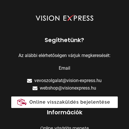
Segíthetünk?
Az alábbi elérhetőségen várjuk megkeresését:
Email
vevoszolgalat@vision-express.hu
webshop@visionexpress.hu
Online visszaküldés bejelentése
Információk
Online vásárlás menete