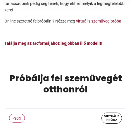
tanácsadóink pedig segítenek, hogy ehhez melyik a legmegfelelőbb
keret.
Online szeretné felpróbálni? Nézze meg
virtuális szemüveg próba
.
Találja meg az arcformájához legjobban illő modellt!
Próbálja fel szemüvegét
otthonról
VIRTUÁLIS
-30%
PRÓBA