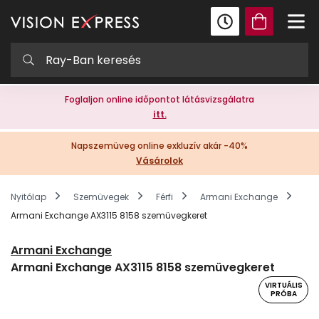
Foglaljon online időpontot látásvizsgálatra
itt.
Napszemüveg online exkluzív akár -40%
Vásárolok
Nyitólap
Szemüvegek
Férfi
Armani Exchange
Armani Exchange AX3115 8158 szemüvegkeret
Armani Exchange
Armani Exchange AX3115 8158 szemüvegkeret
VIRTUÁLIS
PRÓBA