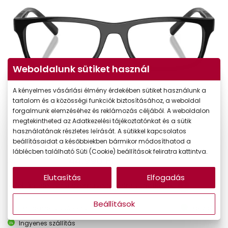
Weboldalunk sütiket használ
A kényelmes vásárlási élmény érdekében sütiket használunk a
tartalom és a közösségi funkciók biztosításához, a weboldal
forgalmunk elemzéséhez és reklámozás céljából. A weboldalon
megtekintheted az Adatkezelési tájékoztatónkat és a sütik
használatának részletes leírását. A sütikkel kapcsolatos
beállításaidat a későbbiekben bármikor módosíthatod a
láblécben található Süti (Cookie) beállítások feliratra kattintva.
44.990 Ft
Ár:
Elutasítás
Elfogadás
A feltűntetett ár a szemüvegkeretre vonatkozik.
Beállítások
Online megvásárolható
Készleten
Ingyenes szállítás