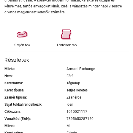
urbánus stílussal. A kollekció modern formákat, karakteres dizájnt és
kényelmes, tartós anyagokat kínál. Ideális választás mindennapi viseletre,
divatos megjelenést keresők számára.
Saját tok
Törlőkendő
Részletek
Márka:
Armani Exchange
Nem:
Férfi
Keretforma:
Téglalap
Keret típusa:
Teljes keretes
Zsanér típusa:
Zsanéros
Saját tokkal rendelkezik:
Igen
Cikkszám:
1010021117
Vonalkód (EAN):
7895653287150
Méret:
M
Keret színe:
Fekete