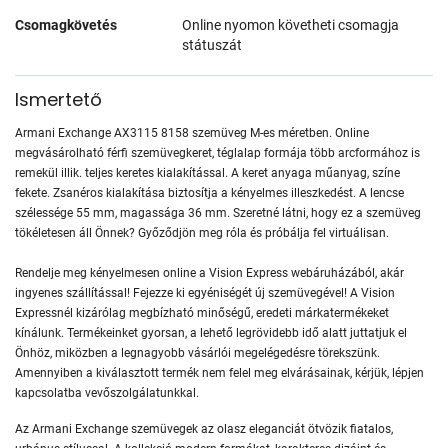
Csomagkövetés
Online nyomon követheti csomagja
státuszát
Ismertető
Armani Exchange AX3115 8158 szemüveg M-es méretben. Online
megvásárolható férfi szemüvegkeret, téglalap formája több arcformához is
remekül illik. teljes keretes kialakítással. A keret anyaga műanyag, színe
fekete. Zsanéros kialakítása biztosítja a kényelmes illeszkedést. A lencse
szélessége 55 mm, magassága 36 mm. Szeretné látni, hogy ez a szemüveg
tökéletesen áll Önnek? Győződjön meg róla és próbálja fel virtuálisan.
Rendelje meg kényelmesen online a Vision Express webáruházából, akár
ingyenes szállítással! Fejezze ki egyéniségét új szemüvegével! A Vision
Expressnél kizárólag megbízható minőségű, eredeti márkatermékeket
kínálunk. Termékeinket gyorsan, a lehető legrövidebb idő alatt juttatjuk el
Önhöz, miközben a legnagyobb vásárlói megelégedésre törekszünk.
Amennyiben a kiválasztott termék nem felel meg elvárásainak, kérjük, lépjen
kapcsolatba vevőszolgálatunkkal.
Az Armani Exchange szemüvegek az olasz eleganciát ötvözik fiatalos,