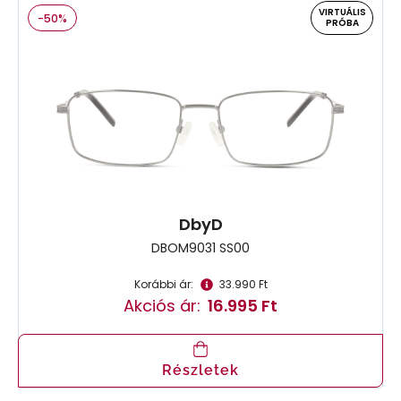
VIRTUÁLIS
-50%
PRÓBA
DbyD
DBOM9031 SS00
Korábbi ár:
33.990 Ft
Akciós ár:
16.995 Ft
Részletek