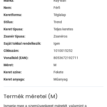
Márka:
Ray-Ban
Nem:
Férfi
Keretforma:
Téglalap
Stílus:
Trend
Keret típusa:
Teljes keretes
Zsanér típusa:
Zsanéros
Saját tokkal rendelkezik:
Igen
Cikkszám:
1010015252
Vonalkód (EAN):
8053672192711
Méret:
M
Keret színe:
Fekete
Keret anyaga:
Műanyag
Termék méretei
(
M
)
Ismerje meg a szemüvegkeret méretét, valamint a