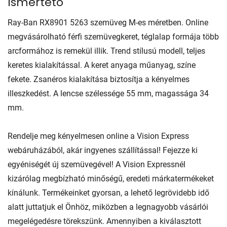
Ismertető
Ray-Ban RX8901 5263 szemüveg M-es méretben. Online
megvásárolható férfi szemüvegkeret, téglalap formája több
arcformához is remekül illik. Trend stílusú modell, teljes
keretes kialakítással. A keret anyaga műanyag, színe
fekete. Zsanéros kialakítása biztosítja a kényelmes
illeszkedést. A lencse szélessége 55 mm, magassága 34
mm.
Rendelje meg kényelmesen online a Vision Express
webáruházából, akár ingyenes szállítással! Fejezze ki
egyéniségét új szemüvegével! A Vision Expressnél
kizárólag megbízható minőségű, eredeti márkatermékeket
kínálunk. Termékeinket gyorsan, a lehető legrövidebb idő
alatt juttatjuk el Önhöz, miközben a legnagyobb vásárlói
megelégedésre törekszünk. Amennyiben a kiválasztott