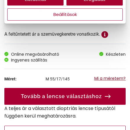
83.990 Ft
Ár:
Beállítások
A feltűntetett ár a szemüvegkeretre vonatkozik.
Online megvásárolható
Készleten
Ingyenes szállítás
Mi a méretem?
Méret:
M
55/17/145
Tovább a lencse választáshoz
A teljes ár a választott dioptriás lencse típusától
függően kerül meghatározásra.