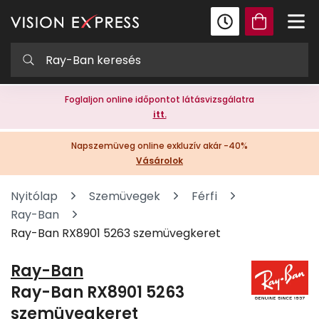
Foglaljon online időpontot látásvizsgálatra
itt.
Napszemüveg online exkluzív akár -40%
Vásárolok
Nyitólap
Szemüvegek
Férfi
Ray-Ban
Ray-Ban RX8901 5263 szemüvegkeret
Ray-Ban
Ray-Ban RX8901 5263
szemüvegkeret