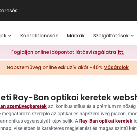
GUCCI
Szemüveg-előfizetés
Kontaktlencse
Multifokális
Pol
9
®
Michael Kors
Kontaktlencse-előfizetés
Lencsetípusok
Transitions
Ho
V
l
Oakley
Törzsvásárlói program
Egészség
Kék-ibolya fé
Mi
M
gek
Kontaktlencsék
Márkák
Szolgáltatások
Polaroid
Világmárkák
Olvasó- és t
On
További világmárkák
Érdekessége
Foglaljon online időpontot látásvizsgálatra
itt.
eg akció 20% I Vision Express Webshop
Tippek a sz
Napszemüveg online exkluzív akár -40%
Vásárolok
Kollekciók
gkeretek online | Vision Express webshop
GYIK
Napszemüveg Outlet
Törzsvásárlói ajánlatok
eti Ray-Ban optikai keretek websh
Ray-Ban
Ban szemüvegkeretek
az ikonikus stílus és a prémium minőség 
e meghatározó szereplő az optikai és napszemüveg piacon, mode
harmonikus egyensúlyát képviselik. A
Ray-Ban optikai keretek
id
nnapi viseletben is karakteres megjelenést és magas szintű kén