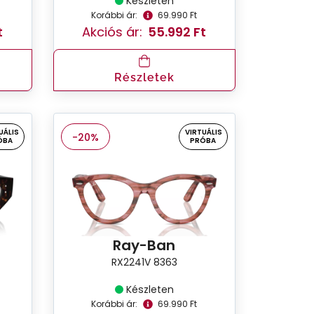
Készleten
Korábbi ár:
69.990 Ft
t
Akciós ár:
55.992 Ft
Részletek
UÁLIS
VIRTUÁLIS
-20%
ÓBA
PRÓBA
Ray-Ban
RX2241V 8363
Készleten
Korábbi ár:
69.990 Ft