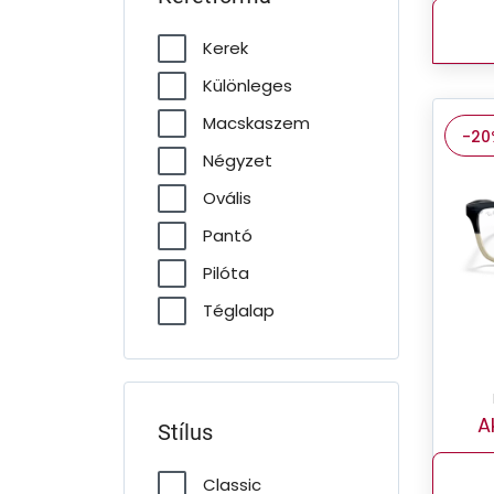
Kerek
Különleges
Macskaszem
-20
Négyzet
Ovális
Pantó
Pilóta
Téglalap
A
Stílus
Classic