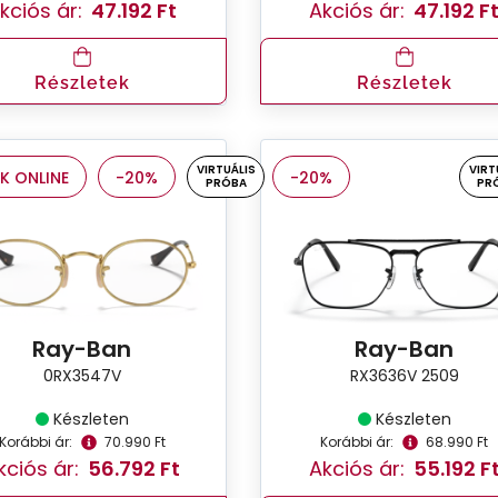
kciós ár:
47.192 Ft
Akciós ár:
47.192 F
Részletek
Részletek
VIRTUÁLIS
VIRT
K ONLINE
-20%
-20%
PRÓBA
PR
Ray-Ban
Ray-Ban
0RX3547V
RX3636V 2509
Készleten
Készleten
Korábbi ár:
70.990 Ft
Korábbi ár:
68.990 Ft
kciós ár:
56.792 Ft
Akciós ár:
55.192 F