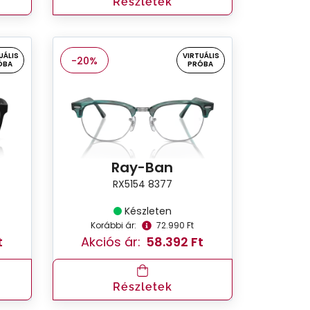
Részletek
UÁLIS
VIRTUÁLIS
-20%
ÓBA
PRÓBA
Ray-Ban
RX5154 8377
Készleten
Korábbi ár:
72.990 Ft
t
Akciós ár:
58.392 Ft
Részletek