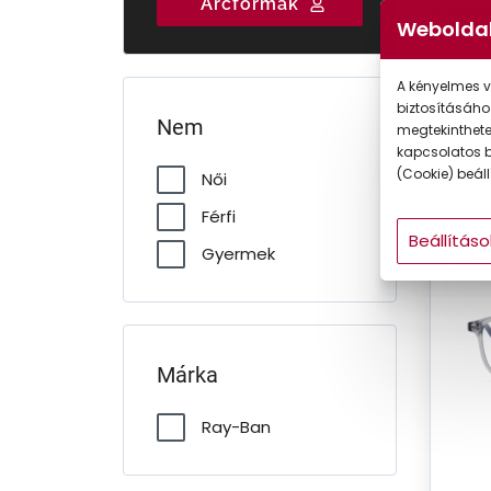
Arcformák
Böngéss
Gyermek
Weboldal
kiszáll
illő kere
A kényelmes v
biztosításáho
Nem
megtekintheted
kapcsolatos b
(Cookie) beállí
Női
Férfi
Beállításo
Gyermek
CSA
Márka
Ray-Ban