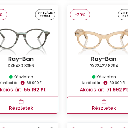
VIRTUÁLIS
VIRT
%
-20%
PRÓBA
PR
Ray-Ban
Ray-Ban
RX5430 8356
RX2242V 8294
Készleten
Készleten
Korábbi ár:
68.990 Ft
Korábbi ár:
89.990 Ft
kciós ár:
55.192 Ft
Akciós ár:
71.992 F
Részletek
Részletek