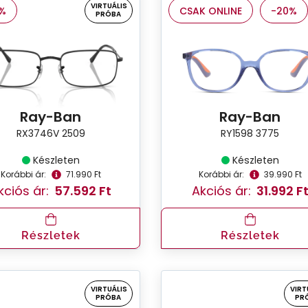
VIRTUÁLIS
%
CSAK ONLINE
-20%
PRÓBA
Ray-Ban
Ray-Ban
RX3746V 2509
RY1598 3775
Készleten
Készleten
Korábbi ár:
71.990 Ft
Korábbi ár:
39.990 Ft
kciós ár:
57.592 Ft
Akciós ár:
31.992 F
Részletek
Részletek
VIRTUÁLIS
VIRT
PRÓBA
PR