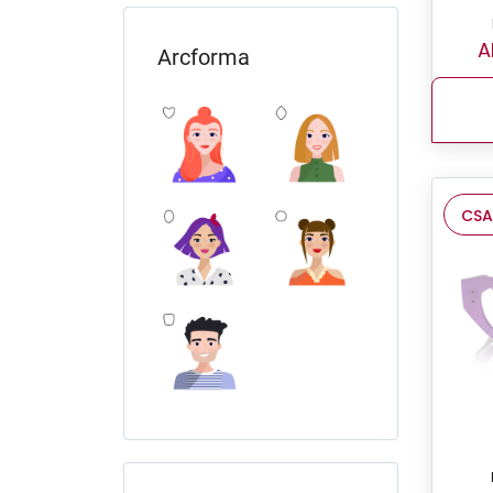
A
Arcforma
CSA