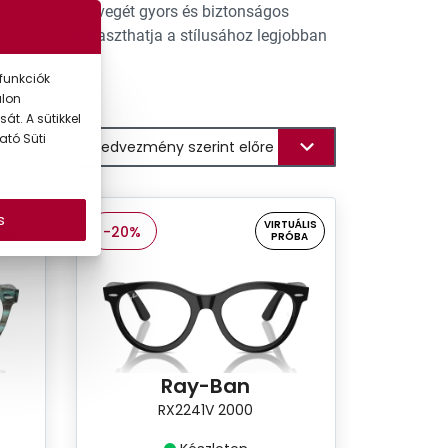
 Ray-Ban szemüvegét gyors és biztonságos
 lépésben kiválaszthatja a stílusához legjobban
funkciók
alon
át. A sütikkel
ató Süti
s
UÁLIS
VIRTUÁLIS
-20%
ÓBA
PRÓBA
Ray-Ban
RX2241V 2000