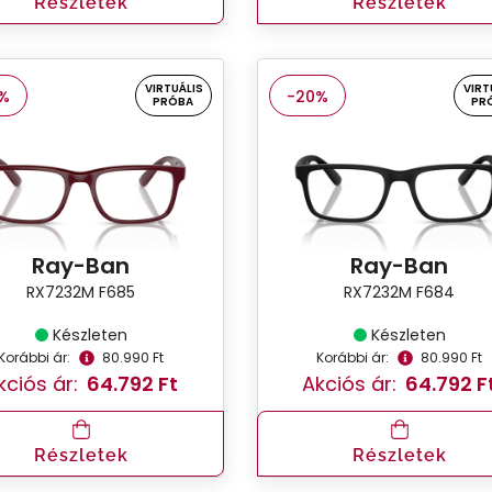
Részletek
Részletek
VIRTUÁLIS
VIRT
%
-20%
PRÓBA
PR
Ray-Ban
Ray-Ban
RX7232M F685
RX7232M F684
Készleten
Készleten
Korábbi ár:
80.990 Ft
Korábbi ár:
80.990 Ft
kciós ár:
64.792 Ft
Akciós ár:
64.792 F
Részletek
Részletek