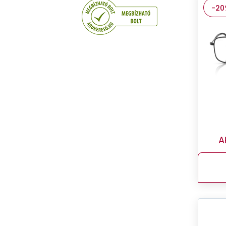
Rózsaszín
-20
Szürke
Transzparens
Zöld
A