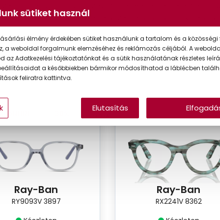
zen online, hasonlítsa össze a modelleket, és rendelje meg új
unk sütiket használ
ítással. A webshopos rendelés egyszerű és átlátható, így néhány
tet.
ásárlási élmény érdekében sütiket használunk a tartalom és a közösségi 
z, a weboldal forgalmunk elemzéséhez és reklámozás céljából. A webold
 az Adatkezelési tájékoztatónkat és a sütik használatának részletes leírás
eállításaidat a későbbiekben bármikor módosíthatod a láblécben találh
tások feliratra kattintva.
k
Elutasítás
Elfogadá
VIRTUÁLIS
VIRT
K ONLINE
-30%
-20%
PRÓBA
PR
Ray-Ban
Ray-Ban
RY9093V 3897
RX2241V 8362