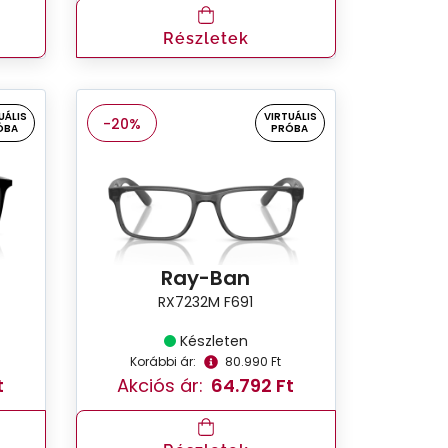
Részletek
UÁLIS
VIRTUÁLIS
-20%
ÓBA
PRÓBA
Ray-Ban
RX7232M F691
Készleten
Korábbi ár:
80.990 Ft
t
Akciós ár:
64.792 Ft