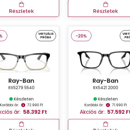
Részletek
Részletek
VIRTUÁLIS
VIRT
%
-20%
PRÓBA
PR
Ray-Ban
Ray-Ban
RX5279 5540
RX5421 2000
Készleten
Készleten
Korábbi ár:
72.990 Ft
Korábbi ár:
71.990 Ft
kciós ár:
58.392 Ft
Akciós ár:
57.592 F