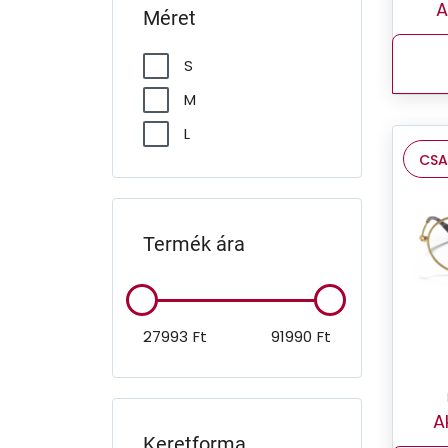
A
Méret
S
M
L
CSA
Termék ára
27993
Ft
91990
Ft
A
Keretforma