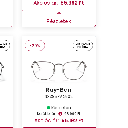
t
Akciós ár:
55.992 Ft
Részletek
UÁLIS
VIRTUÁLIS
-20%
ÓBA
PRÓBA
Ray-Ban
RX3857V 2502
Készleten
Korábbi ár:
68.990 Ft
t
Akciós ár:
55.192 Ft