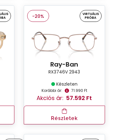
UÁLIS
VIRTUÁLIS
-20%
ÓBA
PRÓBA
Ray-Ban
RX3746V 2943
Készleten
Korábbi ár:
71.990 Ft
t
Akciós ár:
57.592 Ft
Részletek