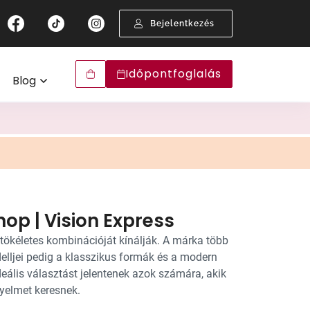
arizált lencsék
0 napos látávizsgálat-garancia
Látásvizsgálat
Bejelentkezés
gyan válasszunk megfelelő napszemüveget?
ision Express Szemüveg-biztosítás
encsék
Szemüveg-előfizetés
ny szűrés
lyen napszemüveg illik Önhöz?
ultifokális lencse kipróbálási garancia
Garanciák
Időpontfoglalás
Blog
ávoli szemüveg
line napszemüvegpróba
Arcformaválasztó
k
Keretválasztó
emüvegválasztáshoz
Szemüvegpróba
op | Vision Express
tökéletes kombinációját kínálják. A márka több
lljei pedig a klasszikus formák és a modern
eális választást jelentenek azok számára, akik
yelmet keresnek.