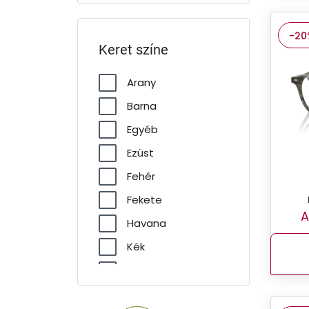
-20
Keret színe
Arany
Barna
Egyéb
Ezüst
Fehér
Fekete
A
Havana
Kék
Lila
Piros