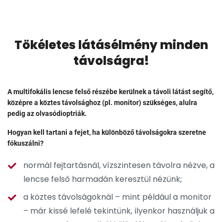
Tökéletes látásélmény minden
távolságra!
A multifokális lencse felső részébe kerülnek a távoli látást segítő,
középre a köztes távolsághoz (pl. monitor) szükséges, alulra
pedig az olvasódioptriák.
Hogyan kell tartani a fejet, ha különböző távolságokra szeretne
fókuszálni?
normál fejtartásnál, vízszintesen távolra nézve, a
lencse felső harmadán keresztül nézünk;
a köztes távolságoknál – mint például a monitor
– már kissé lefelé tekintünk, ilyenkor használjuk a