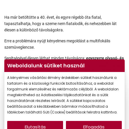
Ha már betöltötte a 40. évet, és egyre régebb óta fiatal,
tapasztalhatja, hogy a szeme nem fiatalodik, és nehezebben lát
élesen a különböző távolságokra.
Erre a problémára nyújt kényelmes megoldást a multifokális
szemüveglencse.
Segítségével élesen láthat minden távolságra:
egyszerre olvasó- és
Weboldalunk sütiket használ
távoli szemüveg, ugyanakkor a lencse különleges kialakításának
köszönhetően a köztes távolságokra (pl. monitor) is tökéletes
látásélményt biztosít
. Végre elfelejtheti a szemüvegek
A kényelmes vásárlási élmény érdekében sütiket használunk a
tartalom és a közösségi funkciók biztosításához, a weboldal
cserélgetését.
forgalmunk elemzéséhez és reklámozás céljából. A weboldalon
A különböző
komfortnövelő bevonatokkal és a megfelelő kerettel
megtekintheted az Adatkezelési tájékoztatónkat és a sütik
használatának részletes leírását. A sütikkel kapcsolatos
a szemüveg viselése szinte észrevehetetlen
lehet.
beállításaidat a későbbiekben bármikor módosíthatod a
láblécben található Süti (Cookie) beállítások feliratra kattintva.
Túl magas dioptriát hord? A
vékonyított lencse
esztétikus
Elutasítás
Elfogadás