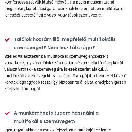
komfortossá tegyük látásélményét. Ha pedig mégsem tudná
megszokni, kipróbálási garanciánknak köszönhetően multifokális
lencséjét becserélheti olvasó- vagy távoli szemüvegre.
Találok hozzám illő, megfelelő multifokális
szemüveget? Nem lesz túl drága?
Széles választékunk
a multifokális szemüveglencsékre is
vonatkozik, így vásárlóink számos típus és rendelhető réteg közül
választhatnak -
a szemüveg ára is ezek szerint alakul
. A
multifokális szemüvegekhez is elérhető a legújabb trendeket követő
keretek legnagyobb része, így biztosan talál olyat, amelyben igazán
kifejezheti önmagát.
A munkámhoz is tudom használni a
multifokális szemüveget?
Igen, ugyanakkor, ha csak kifejezetten a munkájához lenne