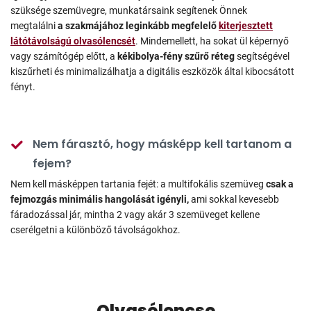
szüksége szemüvegre, munkatársaink segítenek Önnek
megtalálni
a szakmájához leginkább megfelelő
kiterjesztett
látótávolságú olvasólencsét
. Mindemellett, ha sokat ül képernyő
vagy számítógép előtt, a
kékibolya-fény szűrő réteg
segítségével
kiszűrheti és minimalizálhatja a digitális eszközök által kibocsátott
fényt.
Nem fárasztó, hogy másképp kell tartanom a
fejem?
Nem kell másképpen tartania fejét: a multifokális szemüveg
csak a
fejmozgás minimális hangolását igényli,
ami sokkal kevesebb
fáradozással jár, mintha 2 vagy akár 3 szemüveget kellene
cserélgetni a különböző távolságokhoz.
Olvasólencse