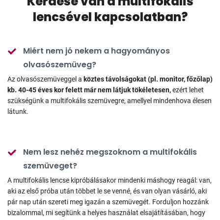
Kérdése van a multifokális
lencsével kapcsolatban?
Miért nem jó nekem a hagyományos
olvasószemüveg?
Az olvasószemüveggel a
köztes távolságokat (pl. monitor, főzőlap)
kb. 40-45 éves kor felett már nem látjuk tökéletesen,
ezért lehet
szükségünk a multifokális szemüvegre, amellyel mindenhova élesen
látunk.
Nem lesz nehéz megszoknom a multifokális
szemüveget?
A multifokális lencse kipróbálásakor mindenki máshogy reagál: van,
aki az első próba után többet le se venné, és van olyan vásárló, aki
pár nap után szereti meg igazán a szemüvegét. Forduljon hozzánk
bizalommal, mi segítünk a helyes használat elsajátításában, hogy