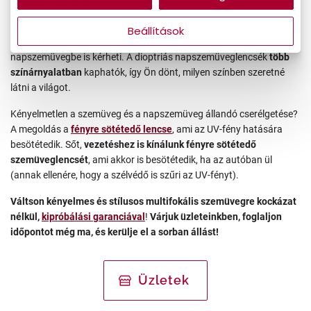
megjelenít biztosít.
Jó lenne egy szemüveg, amelyben nem vakítja a szórt és a napfény?
Beállítások
A dioptriás napszemüveglencsét
akár kedvenc keretébe vagy
napszemüvegbe is kérheti. A dioptriás napszemüveglencsék
több
színárnyalatban
kaphatók, így Ön dönt, milyen színben szeretné
látni a világot.
Kényelmetlen a szemüveg és a napszemüveg állandó cserélgetése?
A megoldás a
fényre sötétedő lencse
, ami az UV-fény hatására
besötétedik. Sőt,
vezetéshez is kínálunk fényre sötétedő
szemüveglencsét
, ami akkor is besötétedik, ha az autóban ül
(annak ellenére, hogy a szélvédő is szűri az UV-fényt).
Váltson kényelmes és stílusos multifokális szemüvegre kockázat
nélkül,
kipróbálási garanciával
!
Várjuk üzleteinkben, foglaljon
időpontot még ma, és kerülje el a sorban állást!
Üzletek