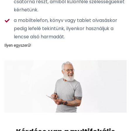
csatorna részt, amiből különféle szélességűeket
kérhetünk.
a mobiltelefon, könyv vagy tablet olvasáskor
pedig lefelé tekintünk, ilyenkor használjuk a
lencse alsó harmadát.
Ilyen egyszerű!