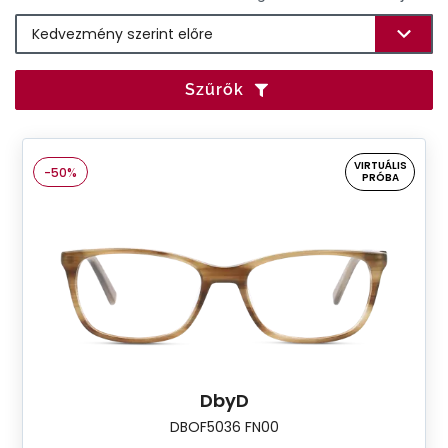
Szűrők
VIRTUÁLIS
-50%
PRÓBA
DbyD
DBOF5036 FN00