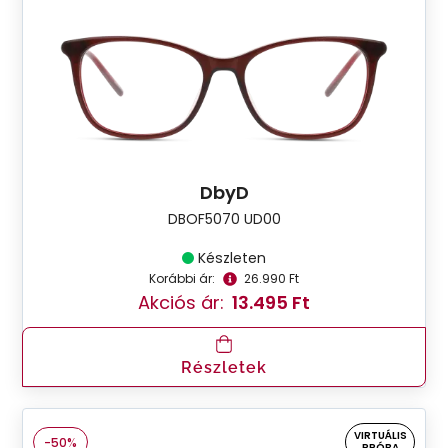
DbyD
DBOF5070 UD00
Készleten
Korábbi ár:
26.990 Ft
Akciós ár:
13.495 Ft
Részletek
VIRTUÁLIS
-50%
PRÓBA