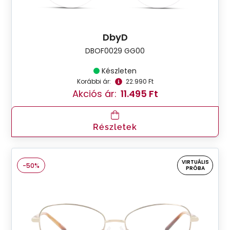
DbyD
DBOF0029 GG00
Készleten
Korábbi ár:
22.990 Ft
Akciós ár:
11.495 Ft
Részletek
VIRTUÁLIS
-50%
PRÓBA