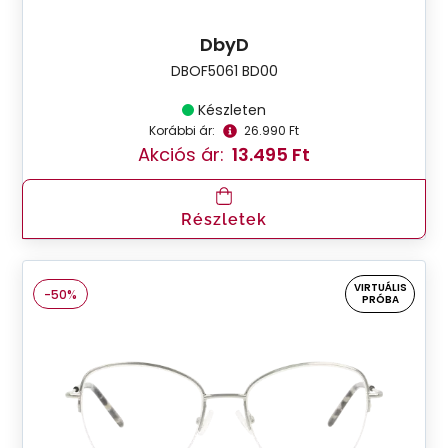
DbyD
DBOF5061 BD00
Készleten
Korábbi ár:
26.990 Ft
Akciós ár:
13.495 Ft
Részletek
VIRTUÁLIS
-50%
PRÓBA