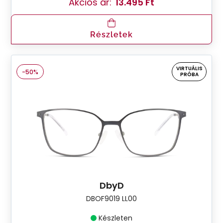
Akciós ár:
13.495 Ft
Részletek
VIRTUÁLIS
-50%
PRÓBA
DbyD
DBOF9019 LL00
Készleten