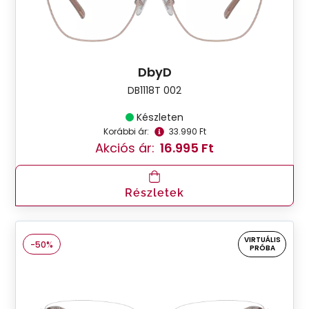
DbyD
DB1118T 002
Készleten
Korábbi ár:
33.990 Ft
Akciós ár:
16.995 Ft
Részletek
VIRTUÁLIS
-50%
PRÓBA