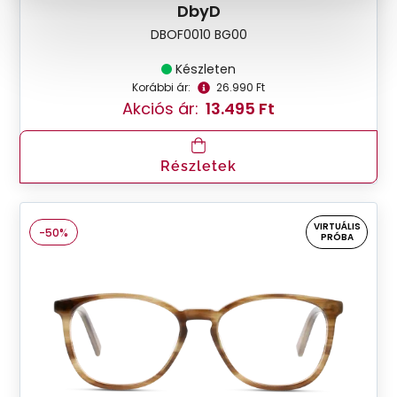
DbyD
DBOF0010 BG00
Készleten
Korábbi ár:
26.990 Ft
Akciós ár:
13.495 Ft
Részletek
VIRTUÁLIS
-50%
PRÓBA