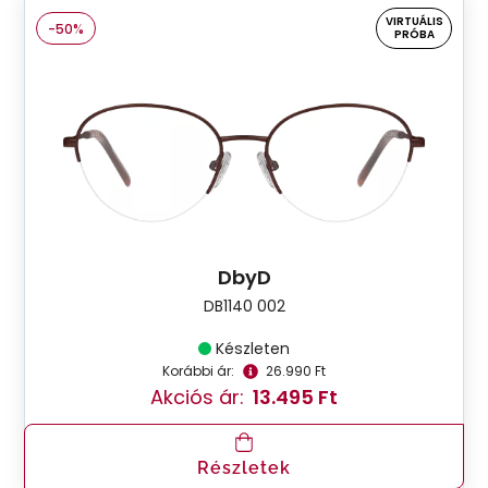
VIRTUÁLIS
-50%
PRÓBA
DbyD
DB1140 002
Készleten
Korábbi ár:
26.990 Ft
Akciós ár:
13.495 Ft
Részletek