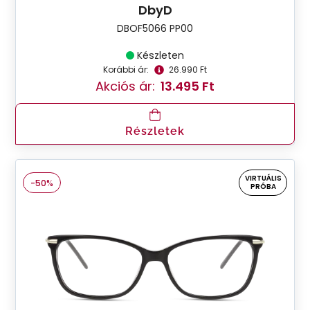
DbyD
DBOF5066 PP00
Készleten
Korábbi ár:
26.990 Ft
Akciós ár:
13.495 Ft
Részletek
VIRTUÁLIS
-50%
PRÓBA