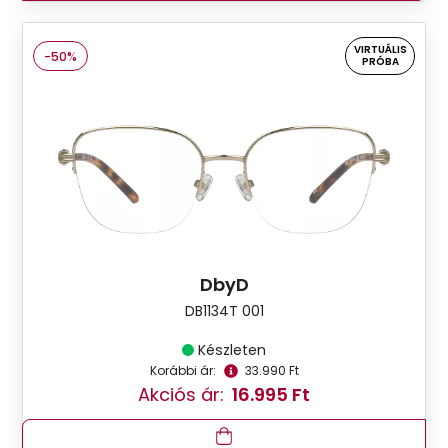
VIRTUÁLIS
-50%
PRÓBA
DbyD
DB1134T 001
Készleten
Korábbi ár:
33.990 Ft
Akciós ár:
16.995 Ft