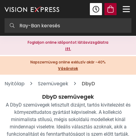
Foglaljon online időpontot látásvizsgálatra
itt.
Napszemüveg online exkluzív akár -40%
Vásárolok
Nyitólap
Szemüvegek
DbyD
DbyD szemüvegek
A DbyD szemüvegek letisztult dizájnt, tartós kivitelezést és
környezettudatos gyártást képviselnek. A kollekció
minimalista stílusú, mégis sokoldalú modelleket kínál
mindennapi viseletre. Ideális választás azoknak, akik a
funkcionalitást és fenntarthatóságot is szem előtt tartják.