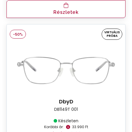
Részletek
VIRTUÁLIS
-50%
PRÓBA
DbyD
DB1149T 001
Készleten
Korábbi ár:
33.990 Ft