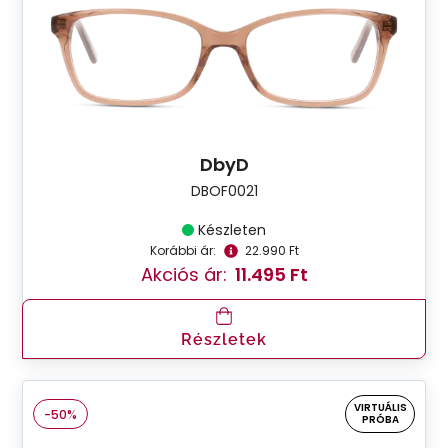
DbyD
DBOF0021
Készleten
Korábbi ár:
22.990 Ft
Akciós ár:
11.495 Ft
Részletek
VIRTUÁLIS
-50%
PRÓBA