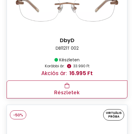
DbyD
DB1121T 002
Készleten
Korábbi ár:
33.990 Ft
Akciós ár:
16.995 Ft
Részletek
VIRTUÁLIS
-50%
PRÓBA