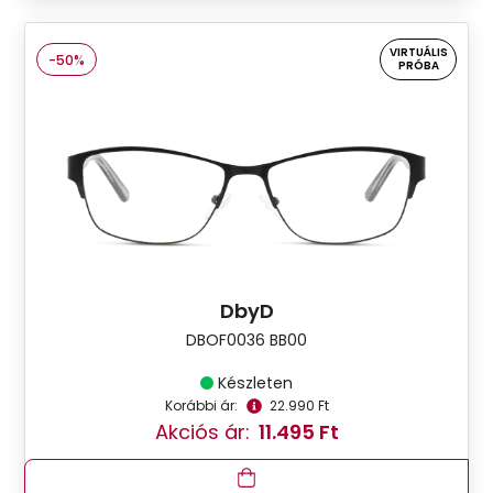
VIRTUÁLIS
-50%
PRÓBA
DbyD
DBOF0036 BB00
Készleten
Korábbi ár:
22.990 Ft
Akciós ár:
11.495 Ft