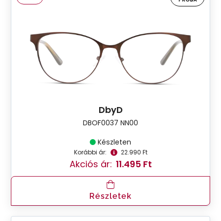
DbyD
DBOF0037 NN00
Készleten
Korábbi ár:
22.990 Ft
Akciós ár:
11.495 Ft
Részletek