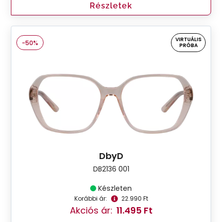
Részletek
VIRTUÁLIS
-50%
PRÓBA
DbyD
DB2136 001
Készleten
Korábbi ár:
22.990 Ft
Akciós ár:
11.495 Ft