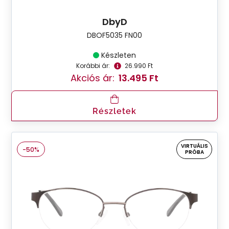
DbyD
DBOF5035 FN00
Készleten
Korábbi ár:
26.990 Ft
Akciós ár:
13.495 Ft
Részletek
VIRTUÁLIS
-50%
PRÓBA