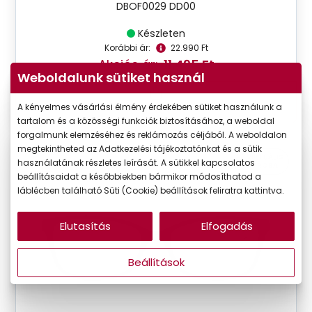
DBOF0029 DD00
Készleten
Korábbi ár:
22.990 Ft
Akciós ár:
11.495 Ft
Weboldalunk sütiket használ
A kényelmes vásárlási élmény érdekében sütiket használunk a
Részletek
tartalom és a közösségi funkciók biztosításához, a weboldal
forgalmunk elemzéséhez és reklámozás céljából. A weboldalon
megtekintheted az Adatkezelési tájékoztatónkat és a sütik
VIRTUÁLIS
-50%
használatának részletes leírását. A sütikkel kapcsolatos
PRÓBA
beállításaidat a későbbiekben bármikor módosíthatod a
láblécben található Süti (Cookie) beállítások feliratra kattintva.
Elutasítás
Elfogadás
Beállítások