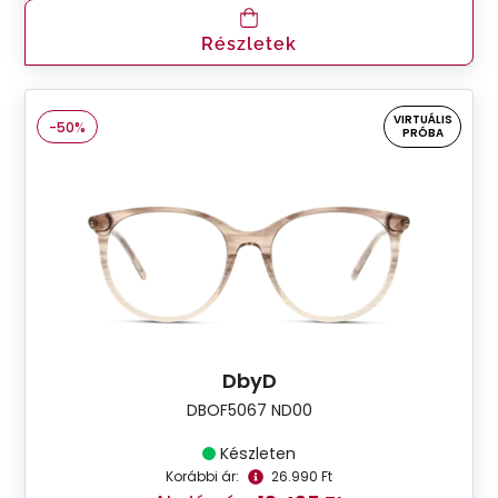
Részletek
VIRTUÁLIS
-50%
PRÓBA
DbyD
DBOF5067 ND00
Készleten
Korábbi ár:
26.990 Ft