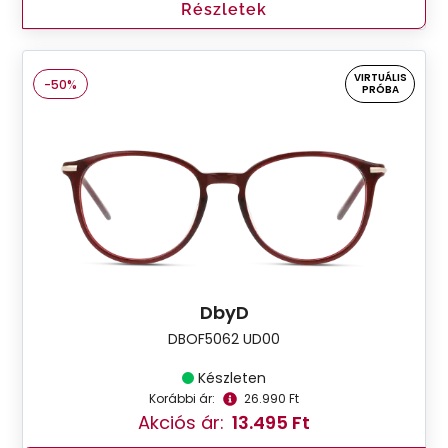
Részletek
VIRTUÁLIS
-50%
PRÓBA
DbyD
DBOF5062 UD00
Készleten
Korábbi ár:
26.990 Ft
Akciós ár:
13.495 Ft