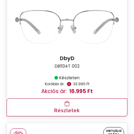
DbyD
DB1134T 002
Készleten
Korábbi ár:
33.990 Ft
Akciós ár:
16.995 Ft
Részletek
VIRTUÁLIS
-50%