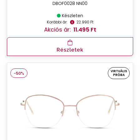
DBOF0028 NN00
Készleten
Korábbi ár:
22.990 Ft
Akciós ár:
11.495 Ft
Részletek
VIRTUÁLIS
-50%
PRÓBA