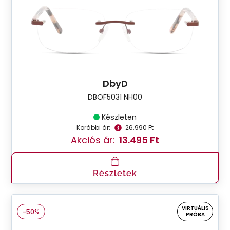
DbyD
DBOF5031 NH00
Készleten
Korábbi ár:
26.990 Ft
Akciós ár:
13.495 Ft
Részletek
VIRTUÁLIS
-50%
PRÓBA