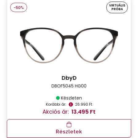
VIRTUÁLIS
-50%
PRÓBA
DbyD
DBOF5045 HG00
Készleten
Korábbi ár:
26.990 Ft
Akciós ár:
13.495 Ft
Részletek