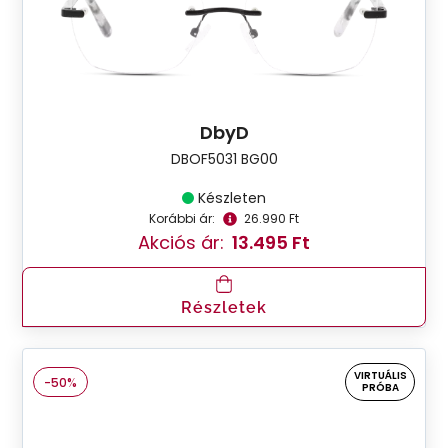
DbyD
DBOF5031 BG00
Készleten
Korábbi ár:
26.990 Ft
Akciós ár:
13.495 Ft
Részletek
VIRTUÁLIS
-50%
PRÓBA