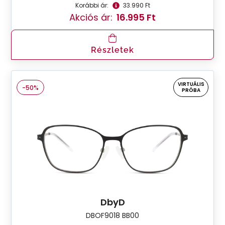
Korábbi ár:
33.990 Ft
Akciós ár:
16.995 Ft
Részletek
VIRTUÁLIS
-50%
PRÓBA
DbyD
DBOF9018 BB00