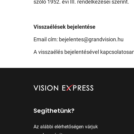
szóló 1952. évi III. rendelkezései szerint.
Visszaélések bejelentése
Email cím: bejelentes@grandvision.hu
A visszaélés bejelentésével kapcsolatosan 
Segíthetünk?
Az alábbi elérhetőségen várjuk