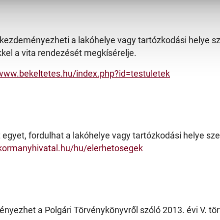
zdeményezheti a lakóhelye vagy tartózkodási helye szerin
kel a vita rendezését megkísérelje.
/www.bekeltetes.hu/index.php?id=testuletek
yet, fordulhat a lakóhelye vagy tartózkodási helye szer
kormanyhivatal.hu/hu/elerhetosegek
yezhet a Polgári Törvénykönyvről szóló 2013. évi V. törv