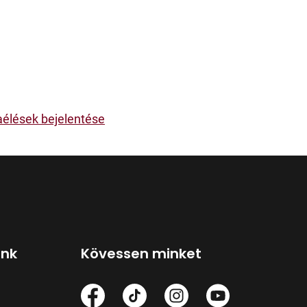
aélések bejelentése
ink
Kövessen minket