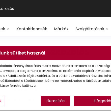
GUCCI
Szemüveg-előfizetés
Kontaktlencse
Multifokális
Pol
9
®
Michael Kors
Kontaktlencse-előfizetés
Lencsetípusok
Transitions
Ho
V
l
Oakley
Törzsvásárlói program
Egészség
Kék-ibolya fé
Mi
M
gek
Kontaktlencsék
Márkák
Szolgáltatások
Polaroid
Világmárkák
Olvasó- és t
On
További világmárkák
Érdekessége
eg akció 20% I Vision Express Webshop
Panaszkezelés
Tippek a sz
unk sütiket használ
Kollekciók
gkeretek online | Vision Express webshop
GYIK
Napszemüveg Outlet
ásárlási élmény érdekében sütiket használunk a tartalom és a közösségi 
 vevőszolgálatunkhoz bizalommal az alábbi elérhetőségek
z, a weboldal forgalmunk elemzéséhez és reklámozás céljából. A webold
Törzsvásárlói ajánlatok
 az Adatkezelési tájékoztatónkat és a sütik használatának részletes leírás
hu
.
eállításaidat a későbbiekben bármikor módosíthatod a láblécben találh
Ray-Ban
tások feliratra kattintva.
zerződési Feltételekben tájékozódhat:
ÁSZF
milyen felmerült kérdésben.
k
Elutasítás
Elfogadá