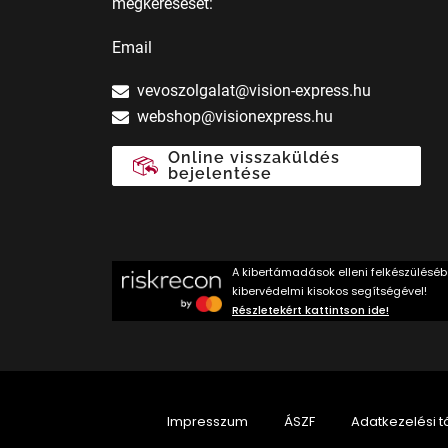
megkeresését:
Email
vevoszolgalat@vision-express.hu
webshop@visionexpress.hu
Online visszaküldés
bejelentése
A kibertámadások elleni felkészülésé
kibervédelmi kisokos segítségével!
Részletekért kattintson ide!
Impresszum
ÁSZF
Adatkezelési t