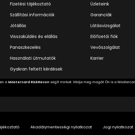
Fizetési tájékoztató
Üzleteink
Szállítási információk
Garanciák
Jótállás
Látásvizsgálat
Visszaküldés és elállás
Előfizetői fiók
Panaszkezelés
Vevőszolgálat
Használati útmutatók
Karrier
Gyakran feltett kérdések
ben a
Mastercard RiskRecon
segít minket. Védje meg magát Ön is a Masterca
ájékoztató
Akadálymentességi nyilatkozat
Jogi nyilatkozat