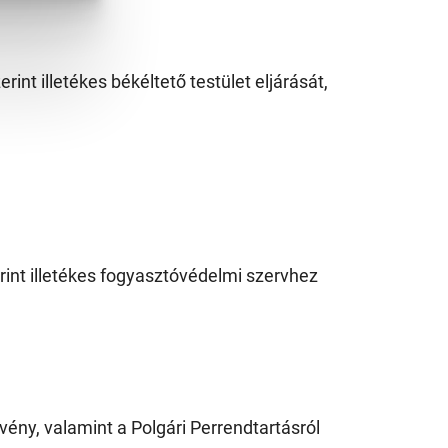
t illetékes békéltető testület eljárását,
int illetékes fogyasztóvédelmi szervhez
ény, valamint a Polgári Perrendtartásról