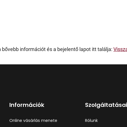
bővebb információt és a bejelentő lapot itt találja:
Vissz
Információk
Szolgáltatása
Online vásárlás menete
Rólunk