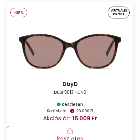
VIRTUÁLIS
-35%
PRÓBA
DbyD
DBSF5013 HDN0
Készleten
Korábbi ár:
23.090 Ft
Akciós ár:
15.009 Ft
Részletek