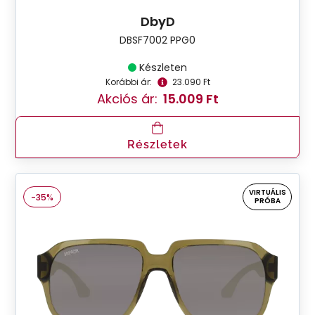
DbyD
DBSF7002 PPG0
Készleten
Korábbi ár:
23.090 Ft
Akciós ár:
15.009 Ft
Részletek
VIRTUÁLIS
-35%
PRÓBA