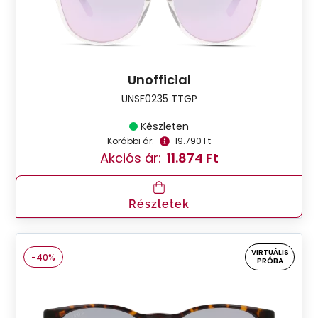
Unofficial
UNSF0235 TTGP
Készleten
Korábbi ár:
19.790 Ft
Akciós ár:
11.874 Ft
Részletek
VIRTUÁLIS
-40%
PRÓBA