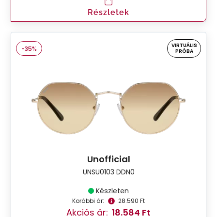
Részletek
VIRTUÁLIS
-35%
PRÓBA
Unofficial
UNSU0103 DDN0
Készleten
Korábbi ár:
28.590 Ft
Akciós ár:
18.584 Ft