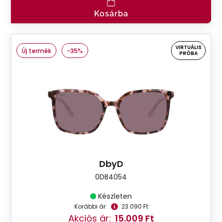
Kosárba
VIRTUÁLIS
Új termék
-35%
PRÓBA
DbyD
0DB4054
Készleten
Korábbi ár:
23.090 Ft
Akciós ár:
15.009 Ft