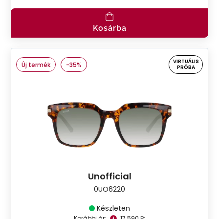
Kosárba
VIRTUÁLIS
Új termék
-35%
PRÓBA
Unofficial
0UO6220
Készleten
Korábbi ár:
17.590 Ft