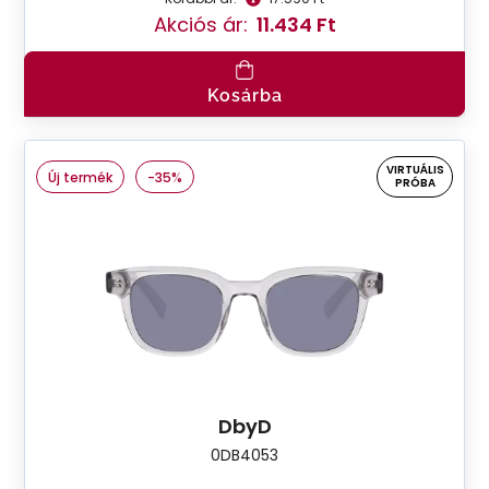
Akciós ár:
11.434 Ft
Kosárba
VIRTUÁLIS
Új termék
-35%
PRÓBA
DbyD
0DB4053