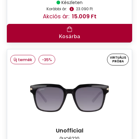
Készleten
Korábbi ár:
23.090 Ft
Akciós ár:
15.009 Ft
Kosárba
VIRTUÁLIS
Új termék
-35%
PRÓBA
Unofficial
0UO6220