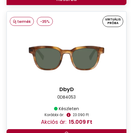
VIRTUÁLIS
Új termék
-35%
PRÓBA
DbyD
0DB4053
Készleten
Korábbi ár:
23.090 Ft
Akciós ár:
15.009 Ft