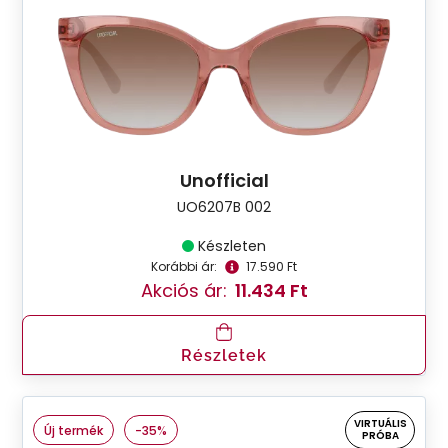
Unofficial
UO6207B 002
Készleten
Korábbi ár:
17.590 Ft
Akciós ár:
11.434 Ft
Részletek
VIRTUÁLIS
Új termék
-35%
PRÓBA