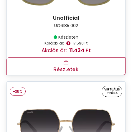
Unofficial
UO6185 002
Készleten
Korábbi ár:
17.590 Ft
Akciós ár:
11.434 Ft
Részletek
VIRTUÁLIS
-35%
PRÓBA