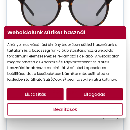
Weboldalunk sütiket használ
DbyD
A kényelmes vásárlási élmény érdekében sütiket használunk a
DBSU5005P HBG0
tartalom és a közösségi funkciók biztosításához, a weboldal
forgalmunk elemzéséhez és reklámozás céljából. A weboldalon
Készleten
megtekintheted az Adatkezelési tájékoztatónkat és a sütik
Korábbi ár:
23.090 Ft
használatának részletes leírását. A sütikkel kapcsolatos
Akciós ár:
13.854 Ft
beállításaidat a későbbiekben bármikor módosíthatod a
láblécben található Süti (Cookie) beállítások feliratra kattintva.
Részletek
Elutasítás
Elfogadás
Beállítások
VIRTUÁLIS
-40%
PRÓBA