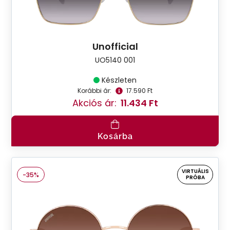
Unofficial
UO5140 001
Készleten
Korábbi ár:
17.590 Ft
Akciós ár:
11.434 Ft
Kosárba
VIRTUÁLIS
-35%
PRÓBA