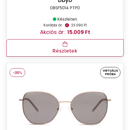
DbyD
DBSF5014 PTP0
Készleten
Korábbi ár:
23.090 Ft
Akciós ár:
15.009 Ft
Részletek
VIRTUÁLIS
-35%
PRÓBA