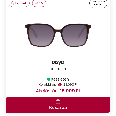
VIRTUÁLIS
Új termék
-35%
PRÓBA
DbyD
0DB4054
Készleten
Korábbi ár:
23.090 Ft
Akciós ár:
15.009 Ft
Kosárba