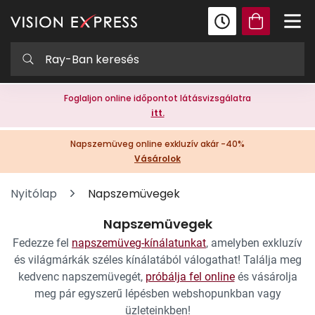
Foglaljon online időpontot látásvizsgálatra
itt.
Napszemüveg online exkluzív akár -40%
Vásárolok
Nyitólap
Napszemüvegek
Napszemüvegek
Fedezze fel
napszemüveg-kínálatunkat
, amelyben exkluzív
és világmárkák széles kínálatából válogathat! Találja meg
kedvenc napszemüvegét,
próbálja fel online
és vásárolja
meg pár egyszerű lépésben webshopunkban vagy
üzleteinkben!