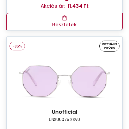
Akciós ár:
11.434 Ft
Részletek
VIRTUÁLIS
-35%
PRÓBA
Unofficial
UNSU0075 SSV0