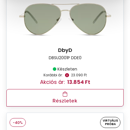
DbyD
DBSU2001P DDE0
Készleten
Korábbi ár:
23.090 Ft
Akciós ár:
13.854 Ft
Részletek
VIRTUÁLIS
-40%
PRÓBA