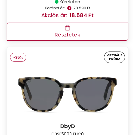
Készleten
Korábbi ár:
28.590 Ft
Akciós ár:
18.584 Ft
Részletek
VIRTUÁLIS
-35%
PRÓBA
DbyD
DBSF5003 FHC0