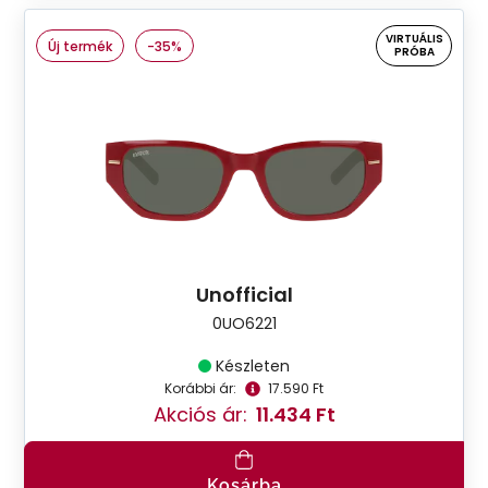
VIRTUÁLIS
Új termék
-35%
PRÓBA
Unofficial
0UO6221
Készleten
Korábbi ár:
17.590 Ft
Akciós ár:
11.434 Ft
Kosárba