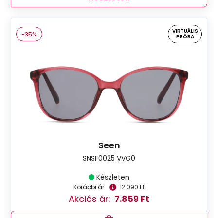
VIRTUÁLIS
-35%
PRÓBA
Seen
SNSF0025 VVG0
Készleten
Korábbi ár:
12.090 Ft
Akciós ár:
7.859 Ft