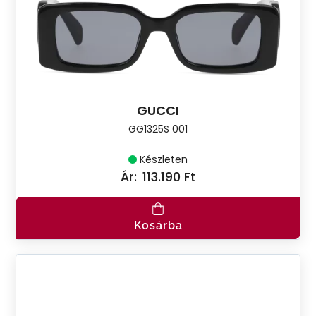
GUCCI
GG1325S 001
Készleten
Ár:
113.190 Ft
Kosárba