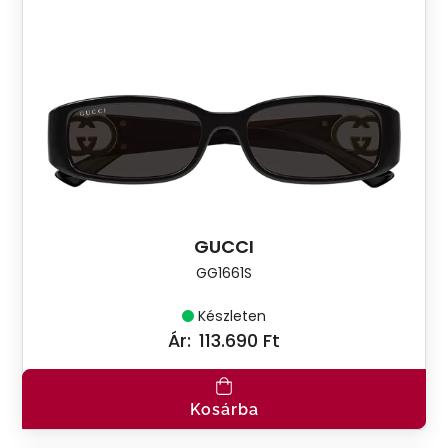
GUCCI
GG1661S
Készleten
Ár:
113.690 Ft
Kosárba