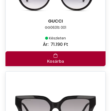
GUCCI
GG0631S 001
Készleten
Ár:
71.190 Ft
Kosárba