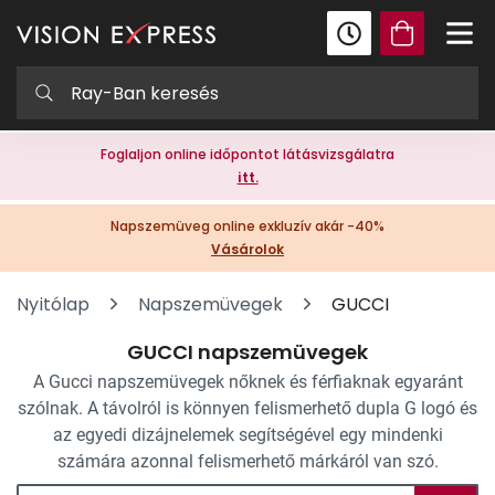
Foglaljon online időpontot látásvizsgálatra
itt.
Napszemüveg online exkluzív akár -40%
Vásárolok
Nyitólap
Napszemüvegek
GUCCI
GUCCI napszemüvegek
A Gucci napszemüvegek nőknek és férfiaknak egyaránt
szólnak. A távolról is könnyen felismerhető dupla G logó és
az egyedi dizájnelemek segítségével egy mindenki
számára azonnal felismerhető márkáról van szó.