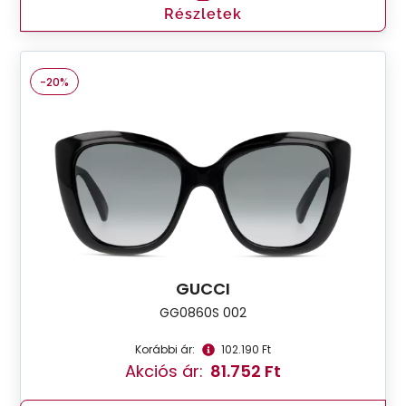
Részletek
-20%
GUCCI
GG0860S 002
Korábbi ár:
102.190 Ft
Akciós ár:
81.752 Ft