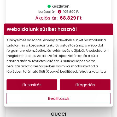
Készleten
Korábbi ár:
105.890 Ft
Akciós ár:
68.829 Ft
Weboldalunk sütiket használ
Részletek
A kényelmes vásárlási élmény érdekében sütiket használunk a
tartalom és a közösségi funkciók biztosításához, a weboldal
forgalmunk elemzéséhez és reklámozás céljából. A weboldalon
-20%
megtekintheted az Adatkezelési tájékoztatónkat és a sütik
használatának részletes leírását. A sütikkel kapcsolatos
beállításaidat a későbbiekben bármikor módosíthatod a
láblécben található Süti (Cookie) beállítások feliratra kattintva.
Elutasítás
Elfogadás
Beállítások
GUCCI