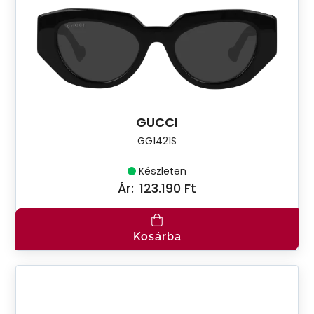
GUCCI
GG1421S
Készleten
Ár:
123.190 Ft
Kosárba