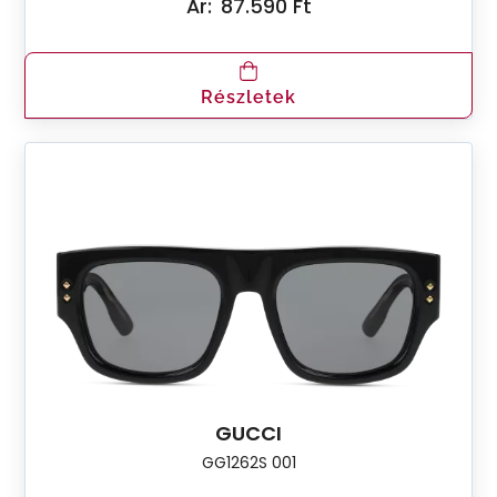
Ár:
87.590 Ft
Részletek
GUCCI
GG1262S 001