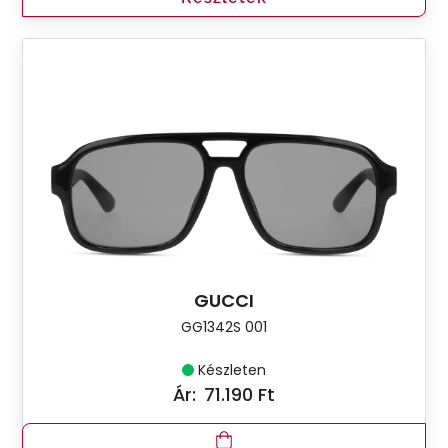
GUCCI
GG1342S 001
Készleten
Ár:
71.190 Ft