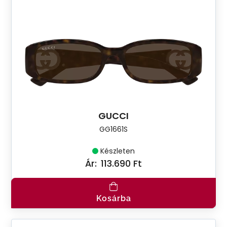
GUCCI
GG1661S
Készleten
Ár:
113.690 Ft
Kosárba