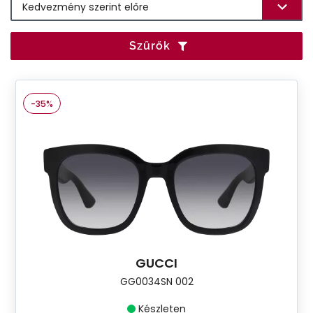
Szűrők
-35%
GUCCI
GG0034SN 002
Készleten