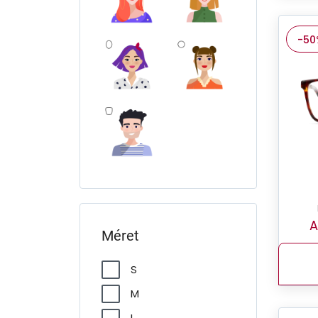
Ralph
Ralph Lauren
-50
Ray-Ban
Seen
Sferoflex
Swarovski
Ted Baker
Tory Burch
Unofficial
A
Versace
Méret
VOGUE
S
M
L