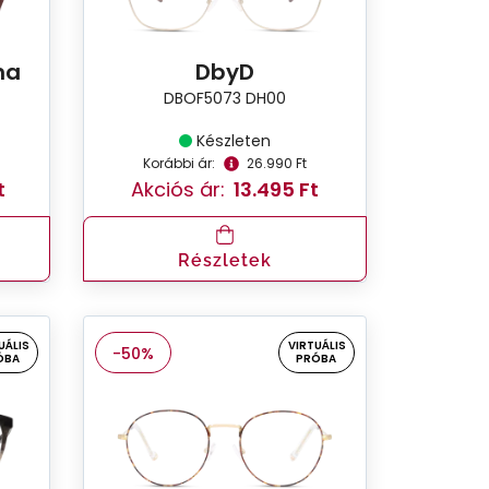
na
DbyD
DBOF5073 DH00
Készleten
Korábbi ár:
26.990 Ft
t
Akciós ár:
13.495 Ft
Részletek
UÁLIS
VIRTUÁLIS
-50%
ÓBA
PRÓBA