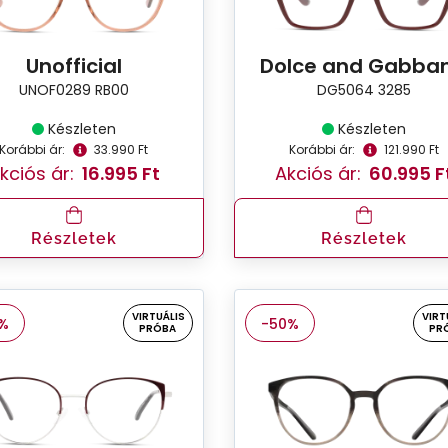
Unofficial
Dolce and Gabba
UNOF0289 RB00
DG5064 3285
Készleten
Készleten
Korábbi ár:
33.990 Ft
Korábbi ár:
121.990 Ft
kciós ár:
16.995 Ft
Akciós ár:
60.995 F
Részletek
Részletek
VIRTUÁLIS
VIRT
%
-50%
PRÓBA
PR