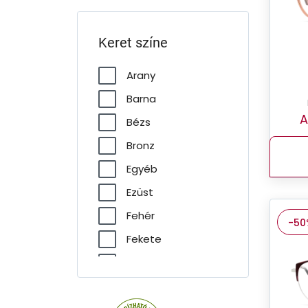
Keret színe
Arany
Barna
A
Bézs
Bronz
Egyéb
Ezüst
Fehér
-50
Fekete
Havana
Kék