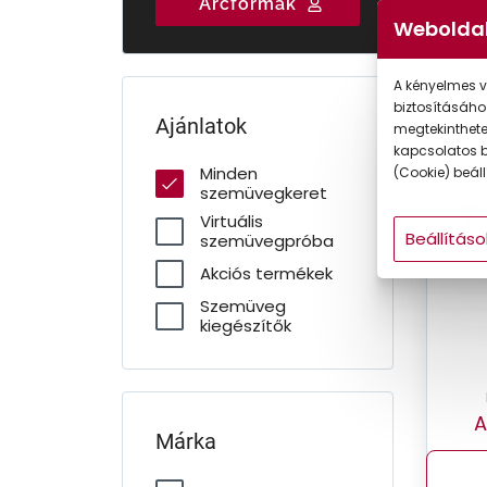
Arcformák
Gyermek
Weboldal
A kényelmes v
biztosításáho
Ajánlatok
megtekintheted
-50
kapcsolatos b
Minden
(Cookie) beállí
szemüvegkeret
Virtuális
Beállításo
szemüvegpróba
Akciós termékek
Szemüveg
kiegészítők
A
Márka