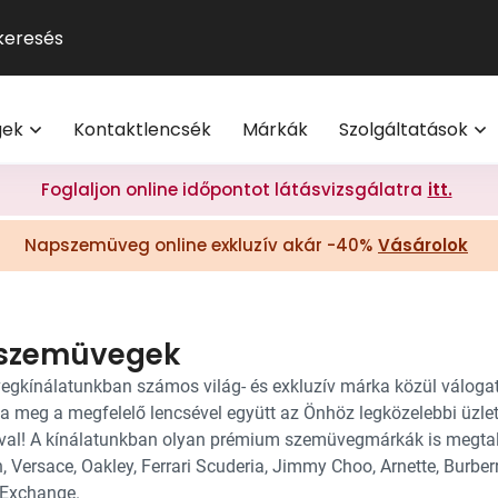
GUCCI
Szemüveg-előfizetés
Kontaktlencse
Multifokális
Pol
9
®
Michael Kors
Kontaktlencse-előfizetés
Lencsetípusok
Transitions
Ho
V
l
Oakley
Törzsvásárlói program
Egészség
Kék-ibolya fé
Mi
M
gek
Kontaktlencsék
Márkák
Szolgáltatások
Polaroid
Világmárkák
Olvasó- és t
On
További világmárkák
Érdekessége
Foglaljon online időpontot látásvizsgálatra
itt.
eg akció 20% I Vision Express Webshop
Tippek a sz
Napszemüveg online exkluzív akár -40%
Vásárolok
Kollekciók
gkeretek online | Vision Express webshop
GYIK
Napszemüveg Outlet
Törzsvásárlói ajánlatok
 szemüvegek
Ray-Ban
gkínálatunkban számos világ- és exkluzív márka közül válogat
ja meg a megfelelő lencsével együtt az Önhöz legközelebbi üzle
ával! A kínálatunkban olyan prémium szemüvegmárkák is megtalá
 Versace, Oakley, Ferrari Scuderia, Jimmy Choo, Arnette, Burberr
Exchange.