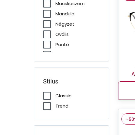
Macskaszem
Mandula
Négyzet
Ovális
Pantó
Pilóta
Téglalap
A
Stílus
Classic
Trend
-50