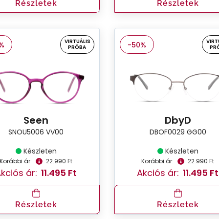
Részletek
Részletek
VIRTUÁLIS
VIRT
%
-50%
PRÓBA
PR
Seen
DbyD
SNOU5006 VV00
DBOF0029 GG00
Készleten
Készleten
Korábbi ár:
22.990 Ft
Korábbi ár:
22.990 Ft
kciós ár:
11.495 Ft
Akciós ár:
11.495 Ft
Részletek
Részletek