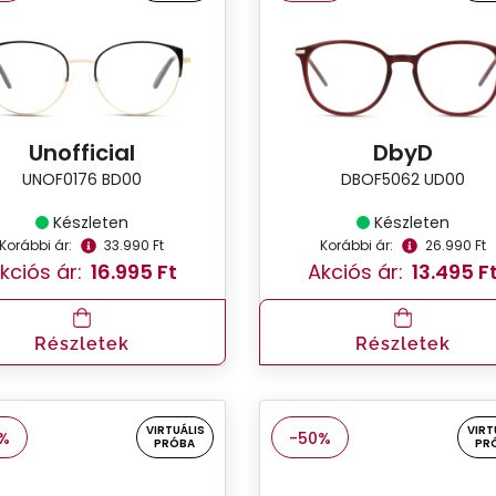
Unofficial
DbyD
UNOF0176 BD00
DBOF5062 UD00
Készleten
Készleten
Korábbi ár:
33.990 Ft
Korábbi ár:
26.990 Ft
kciós ár:
16.995 Ft
Akciós ár:
13.495 F
Részletek
Részletek
VIRTUÁLIS
VIRT
%
-50%
PRÓBA
PR