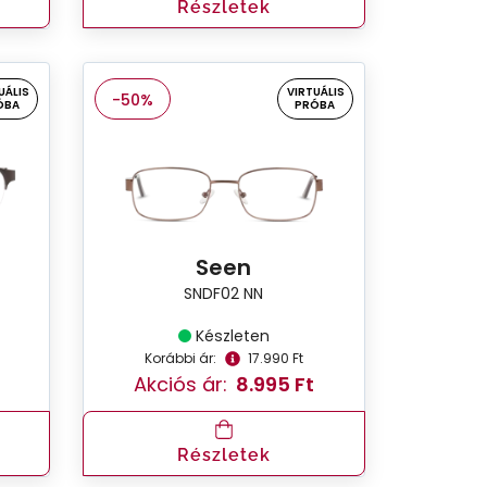
Részletek
UÁLIS
VIRTUÁLIS
-50%
ÓBA
PRÓBA
Seen
SNDF02 NN
Készleten
Korábbi ár:
17.990 Ft
Akciós ár:
8.995 Ft
Részletek