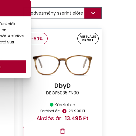
funkciók
alon
át. A sütikkel
UÁLIS
VIRTUÁLIS
-50%
ÓBA
PRÓBA
ató Süti
s
DbyD
DBOF5035 FN00
Készleten
Korábbi ár:
26.990 Ft
Akciós ár:
13.495 Ft