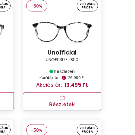
UÁLIS
VIRTUÁLIS
-50%
ÓBA
PRÓBA
Unofficial
UNOF0307 LB00
Készleten
Korábbi ár:
26.990 Ft
Akciós ár:
13.495 Ft
Részletek
UÁLIS
VIRTUÁLIS
-50%
ÓBA
PRÓBA