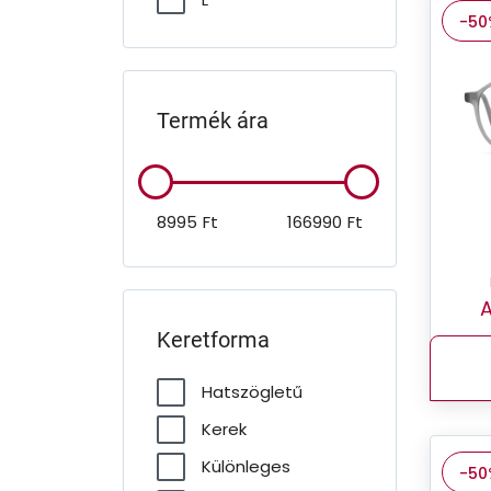
-50
Termék ára
8995
Ft
166990
Ft
A
Keretforma
Hatszögletű
Kerek
Különleges
-50