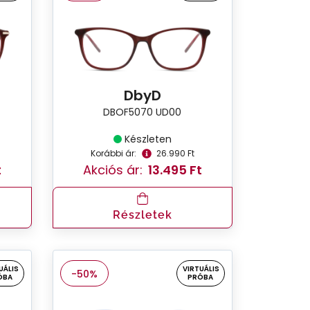
DbyD
DBOF5070 UD00
Készleten
Korábbi ár:
26.990 Ft
t
Akciós ár:
13.495 Ft
Részletek
UÁLIS
VIRTUÁLIS
-50%
ÓBA
PRÓBA