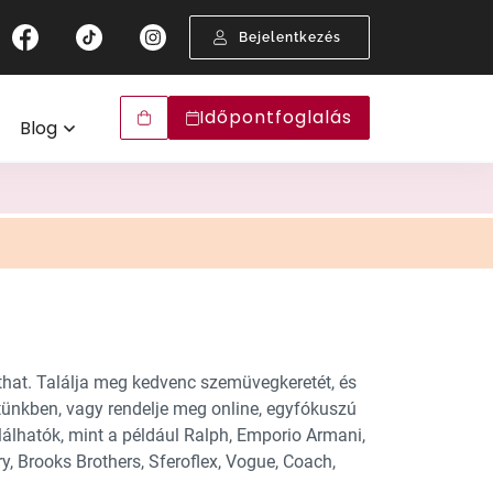
arizált lencsék
0 napos látávizsgálat-garancia
Látásvizsgálat
Bejelentkezés
gyan válasszunk megfelelő napszemüveget?
ision Express Szemüveg-biztosítás
encsék
Szemüveg-előfizetés
ny szűrés
lyen napszemüveg illik Önhöz?
ultifokális lencse kipróbálási garancia
Garanciák
Időpontfoglalás
Blog
ávoli szemüveg
line napszemüvegpróba
Arcformaválasztó
k
Keretválasztó
emüvegválasztáshoz
Szemüvegpróba
hat. Találja meg kedvenc szemüvegkeretét, és
tünkben, vagy rendelje meg online, egyfókuszú
lhatók, mint a például Ralph, Emporio Armani,
y, Brooks Brothers, Sferoflex, Vogue, Coach,