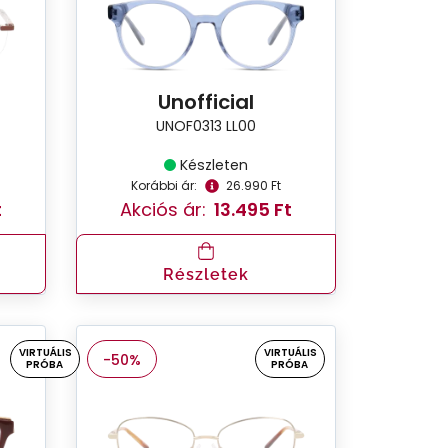
Unofficial
UNOF0313 LL00
Készleten
Korábbi ár:
26.990 Ft
t
Akciós ár:
13.495 Ft
Részletek
VIRTUÁLIS
VIRTUÁLIS
-50%
PRÓBA
PRÓBA