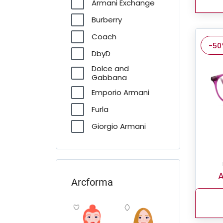
Armani Exchange
Burberry
Coach
-50
DbyD
Dolce and
Gabbana
Emporio Armani
Furla
Giorgio Armani
Guess
Jimmy Choo
A
Michael Kors
Arcforma
Miu Miu
Prada