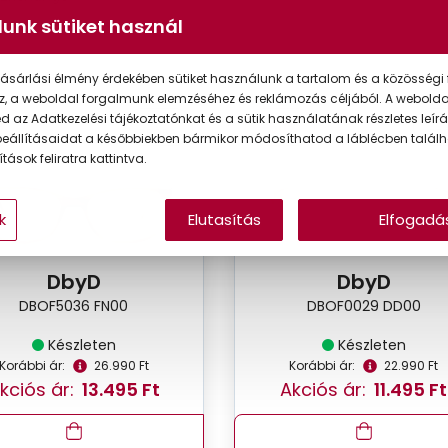
unk sütiket használ
ásárlási élmény érdekében sütiket használunk a tartalom és a közösségi 
z, a weboldal forgalmunk elemzéséhez és reklámozás céljából. A webold
 az Adatkezelési tájékoztatónkat és a sütik használatának részletes leírás
VIRTUÁLIS
VIRT
%
-50%
PRÓBA
PR
eállításaidat a későbbiekben bármikor módosíthatod a láblécben találh
tások feliratra kattintva.
k
Elutasítás
Elfogadá
DbyD
DbyD
DBOF5036 FN00
DBOF0029 DD00
Készleten
Készleten
Korábbi ár:
26.990 Ft
Korábbi ár:
22.990 Ft
kciós ár:
13.495 Ft
Akciós ár:
11.495 Ft