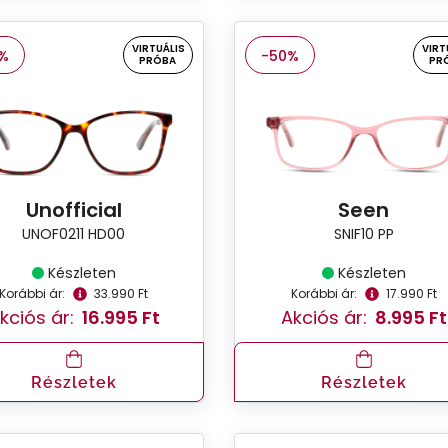
VIRTUÁLIS
VIRT
%
-50%
PRÓBA
PR
Unofficial
Seen
UNOF0211 HD00
SNIF10 PP
Készleten
Készleten
Korábbi ár:
33.990 Ft
Korábbi ár:
17.990 Ft
kciós ár:
16.995 Ft
Akciós ár:
8.995 Ft
Részletek
Részletek