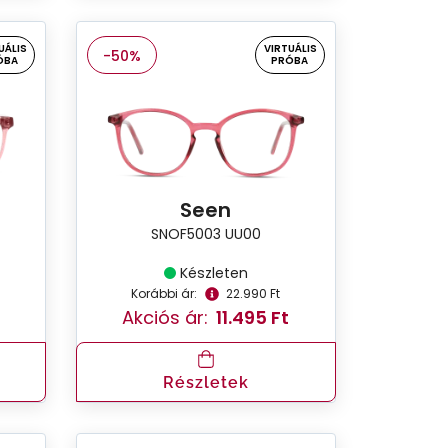
UÁLIS
VIRTUÁLIS
-50%
ÓBA
PRÓBA
Seen
SNOF5003 UU00
Készleten
Korábbi ár:
22.990 Ft
Akciós ár:
11.495 Ft
Részletek