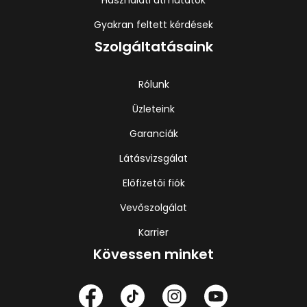
Használati útmutatók
Gyakran feltett kérdések
Szolgáltatásaink
Rólunk
Üzleteink
Garanciák
Látásvizsgálat
Előfizetői fiók
Vevőszolgálat
Karrier
Kövessen minket