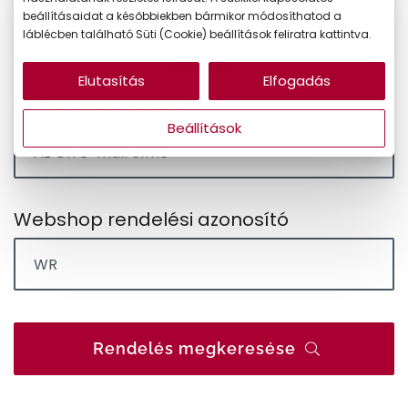
✓
E-mailes visszaigazolás
beállításaidat a későbbiekben bármikor módosíthatod a
Kérjük, töltse ki az alábbi visszaküldési bejelentő űrlapot,
láblécben található Süti (Cookie) beállítások feliratra kattintva.
majd a terméket gondosan becsomagolva küldje vissza
címünkre.
Elutasítás
Elfogadás
Az Ön e-mail címe *
Beállítások
Webshop rendelési azonosító
Rendelés megkeresése