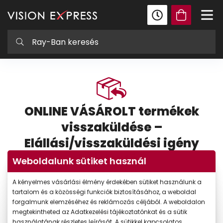
ONLINE VÁSÁROLT termékek
visszaküldése –
Elállási/visszaküldési igény
bejelentés
Weboldalunk sütiket használ
Az online visszaküldés egyszerű és kényelmes. Ha nem
A kényelmes vásárlási élmény érdekében sütiket használunk a
megfelelő a termék, néhány lépésben elindíthatja a
tartalom és a közösségi funkciók biztosításához, a weboldal
visszaküldés bejelentését.
forgalmunk elemzéséhez és reklámozás céljából. A weboldalon
✓
Biztonságos adatkezelés
megtekintheted az Adatkezelési tájékoztatónkat és a sütik
használatának részletes leírását. A sütikkel kapcsolatos