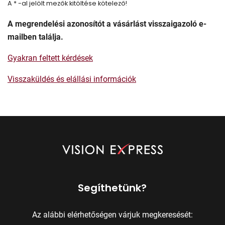
A * -al jelölt mezők kitöltése kötelező!
A megrendelési azonosítót a vásárlást visszaigazoló e-
mailben találja.
Gyakran feltett kérdések
Visszaküldés és elállási információk
Segíthetünk?
Az alábbi elérhetőségen várjuk megkeresését: