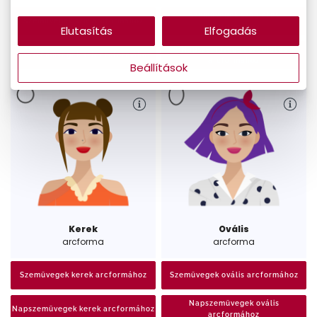
Szemüvegek szögletes
Szemüvegek szív arcformához
arcformához
Elutasítás
Elfogadás
Napszemüvegek szögletes
Napszemüvegek szív arcformához
arcformához
Beállítások
Kerek
Ovális
arcforma
arcforma
Szemüvegek kerek arcformához
Szemüvegek ovális arcformához
Napszemüvegek ovális
Napszemüvegek kerek arcformához
arcformához