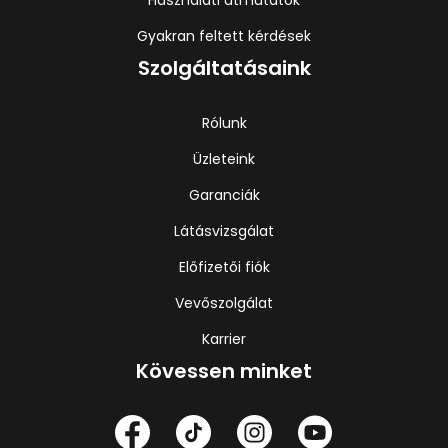
Használati útmutatók
Gyakran feltett kérdések
Szolgáltatásaink
Rólunk
Üzleteink
Garanciák
Látásvizsgálat
Előfizetői fiók
Vevőszolgálat
Karrier
Kövessen minket