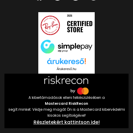
Árukereső.hu
A kibertámadások elleni felkészülésében a
Mastercard RiskRecon
segít minket. Védje meg magát Ön is a Mastercard kibervédelmi
kisokos segítségével!
Részletekért kattintson ide!