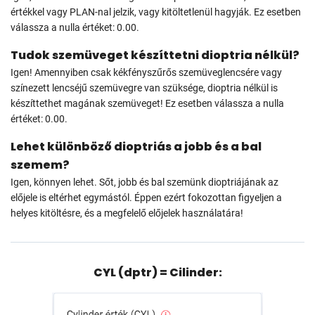
értékkel vagy PLAN-nal jelzik, vagy kitöltetlenül hagyják. Ez esetben
válassza a nulla értéket: 0.00.
Tudok szemüveget készíttetni dioptria nélkül?
Igen! Amennyiben csak kékfényszűrős szemüveglencsére vagy
színezett lencséjű szemüvegre van szüksége, dioptria nélkül is
készíttethet magának szemüveget! Ez esetben válassza a nulla
értéket: 0.00.
Lehet különböző dioptriás a jobb és a bal
szemem?
Igen, könnyen lehet. Sőt, jobb és bal szemünk dioptriájának az
előjele is eltérhet egymástól. Éppen ezért fokozottan figyeljen a
helyes kitöltésre, és a megfelelő előjelek használatára!
CYL (dptr) = Cilinder: