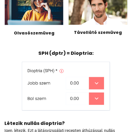
Távollátó szemüveg
Olvasószemüveg
SPH (dptr) = Dioptria:
Létezik nullás dioptria?
Igen, létezik. Ezt a látásvizsgálati recepten áthúzással, nullás