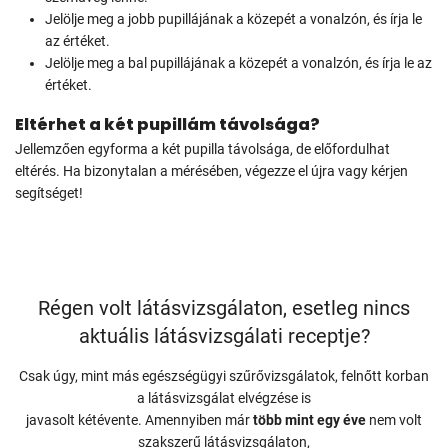
Jelölje meg a jobb pupillájának a közepét a vonalzón, és írja le
az értéket.
Jelölje meg a bal pupillájának a közepét a vonalzón, és írja le az
értéket.
Eltérhet a két pupillám távolsága?
Jellemzően egyforma a két pupilla távolsága, de előfordulhat
eltérés. Ha bizonytalan a mérésében, végezze el újra vagy kérjen
segítséget!
Régen volt látásvizsgálaton, esetleg nincs
aktuális látásvizsgálati receptje?
Csak úgy, mint más egészségügyi szűrővizsgálatok, felnőtt korban
a látásvizsgálat elvégzése is
javasolt kétévente. Amennyiben már
több mint egy éve
nem volt
szakszerű látásvizsgálaton,