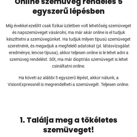
Online szemüveg rendelés 5
egyszerű lépésben
Míg évekkel ezelőtt csak fizikai üzletben volt lehetőség szemüveget
és napszemüveget vásárolni, ma már akár online is el tudjuk
készíttetni a szemüvegünket. Ha tudjuk milyen típusú szemüveget
szeretnénk, és megadjuk a megfelelő adatokat (pl. látásvizsgálat
eredménye, lencse típusa), akkor teljesen online is le lehet adni a
szemüveg rendelést. Sőt, ma már dioptriás szemüveget is lehet
csináltatni online.
Ha követi az alábbi 5 egyszerű lépést, akkor nálunk, a
VisionExpressnél is megrendelheti a szemüvegét. Teljesen online.
1. Találja meg a tökéletes
szemüveget!