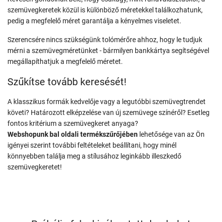
szemüvegkeretek közül is különböző méretekkel találkozhatunk,
pedig a megfelelő méret garantálja a kényelmes viseletet.
Szerencsére nincs szükségünk tolómérőre ahhoz, hogy le tudjuk
mérni a szemüvegméretünket - bármilyen bankkártya segítségével
megállapíthatjuk a megfelelő méretet.
Szűkítse tovább keresését!
A klasszikus formák kedvelője vagy a legutóbbi szemüvegtrendet
követi? Határozott elképzelése van új szemüvege színéről? Esetleg
fontos kritérium a szemüvegkeret anyaga?
Webshopunk bal oldali termékszűrőjében
lehetősége van az Ön
igényei szerint további feltételeket beállítani, hogy minél
könnyebben találja meg a stílusához leginkább illeszkedő
szemüvegkeretet!