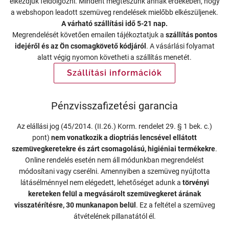
elkezdjük feldolgozni. Mindent megteszünk annak érdekében, hogy
a webshopon leadott szemüveg rendelések mielőbb elkészüljenek.
A várható szállítási idő 5-21 nap.
Megrendelését követően emailen tájékoztatjuk a
szállítás pontos
idejéről és az Ön csomagkövető kódjáról
. A vásárlási folyamat
alatt végig nyomon követheti a szállítás menetét.
Szállítási információk
Pénzvisszafizetési garancia
Az elállási jog (45/2014. (II.26.) Korm. rendelet 29. § 1 bek. c.)
pont)
nem vonatkozik a dioptriás lencsével ellátott
szemüvegkeretekre és zárt csomagolású, higiéniai termékekre
.
Online rendelés esetén nem áll módunkban megrendelést
módosítani vagy cserélni. Amennyiben a szemüveg nyújtotta
látásélménnyel nem elégedett, lehetőséget adunk a
törvényi
kereteken felül a megvásárolt szemüvegkeret árának
visszatérítésre, 30 munkanapon belül
. Ez a feltétel a szemüveg
átvételének pillanatától él.