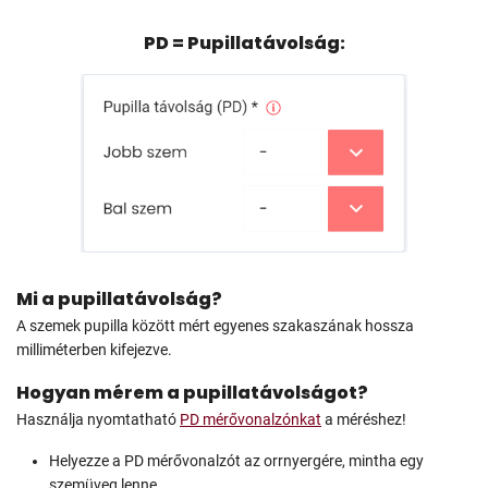
PD = Pupillatávolság:
Mi a pupillatávolság?
A szemek pupilla között mért egyenes szakaszának hossza
milliméterben kifejezve.
Hogyan mérem a pupillatávolságot?
Használja nyomtatható
PD mérővonalzónkat
a méréshez!
Helyezze a PD mérővonalzót az orrnyergére, mintha egy
szemüveg lenne.