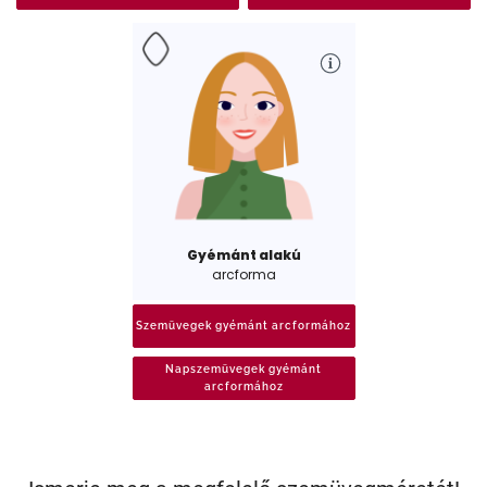
Gyémánt alakú
arcforma
Szemüvegek gyémánt arcformához
Napszemüvegek gyémánt
arcformához