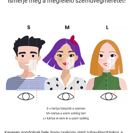
Ismerje meg a megfelelő szemüvegméretét!
Kevesen gondolnak bele, hogy csakúgy, mint ruhaválasztáskor, a