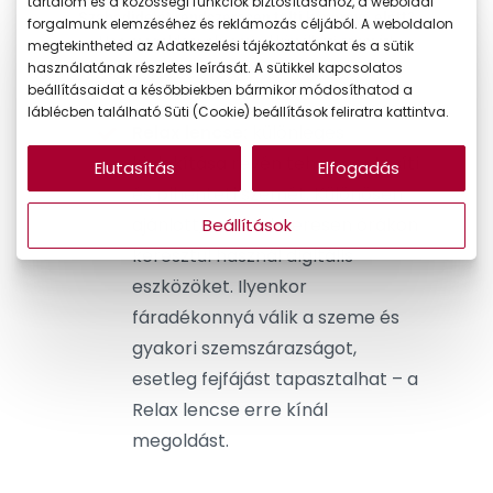
tartalom és a közösségi funkciók biztosításához, a weboldal
Szabadidejét rendszeresen tölti képernyő előtt?
forgalmunk elemzéséhez és reklámozás céljából. A weboldalon
Van megoldásunk
,
amivel kímélheti szemét!
megtekintheted az Adatkezelési tájékoztatónkat és a sütik
használatának részletes leírását. A sütikkel kapcsolatos
beállításaidat a későbbiekben bármikor módosíthatod a
láblécben található Süti (Cookie) beállítások feliratra kattintva.
Relax lencse:
különleges
kialakítása révén tehermentesíti
Elutasítás
Elfogadás
és pihenteti szemét. Különösen
ajánlott, ha rendszeresen órákon
Beállítások
keresztül használ digitális
eszközöket. Ilyenkor
fáradékonnyá válik a szeme és
gyakori szemszárazságot,
esetleg fejfájást tapasztalhat – a
Relax lencse erre kínál
megoldást.