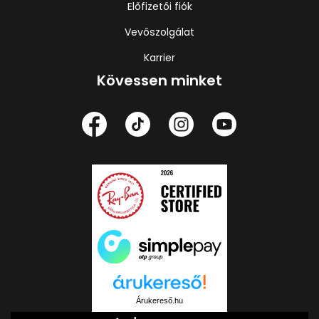
Előfizetői fiók
Vevőszolgálat
Karrier
Kövessen minket
Árukereső.hu