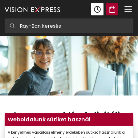
Lencsemegoldások digitális
Weboldalunk sütiket használ
eszközöket használóknak
A kényelmes vásárlási élmény érdekében sütiket használunk a
Sokat dolgozik laptopon vagy mobilon?