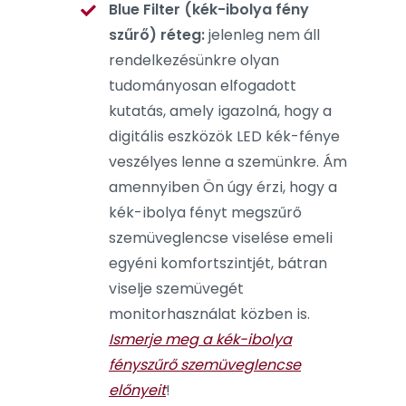
Blue Filter (kék-ibolya fény
szűrő) réteg:
jelenleg nem áll
rendelkezésünkre olyan
tudományosan elfogadott
kutatás, amely igazolná, hogy a
digitális eszközök LED kék-fénye
veszélyes lenne a szemünkre. Ám
amennyiben Ön úgy érzi, hogy a
kék-ibolya fényt megszűrő
szemüveglencse viselése emeli
egyéni komfortszintjét, bátran
viselje szemüvegét
monitorhasználat közben is.
Ismerje meg a kék-ibolya
fényszűrő szemüveglencse
előnyeit
!