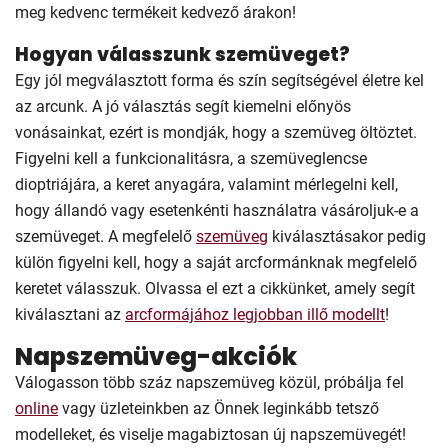
meg kedvenc termékeit kedvező árakon!
Hogyan válasszunk szemüveget?
Egy jól megválasztott forma és szín segítségével életre kel
az arcunk. A jó választás segít kiemelni előnyös
vonásainkat, ezért is mondják, hogy a szemüveg öltöztet.
Figyelni kell a funkcionalitásra, a szemüveglencse
dioptriájára, a keret anyagára, valamint mérlegelni kell,
hogy állandó vagy esetenkénti használatra vásároljuk-e a
szemüveget. A megfelelő
szemüveg
kiválasztásakor pedig
külön figyelni kell, hogy a saját arcformánknak megfelelő
keretet válasszuk. Olvassa el ezt a cikkünket, amely segít
kiválasztani az
arcformájához legjobban illő modellt
!
Napszemüveg-akciók
Válogasson több száz napszemüveg közül, próbálja fel
online
vagy üzleteinkben az Önnek leginkább tetsző
modelleket, és viselje magabiztosan új napszemüvegét!