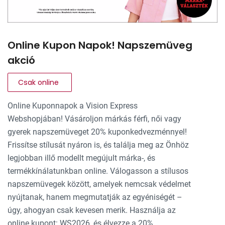
Online Kupon Napok! Napszemüveg
akció
Csak online
Online Kuponnapok a Vision Express
Webshopjában! Vásároljon márkás férfi, női vagy
gyerek napszemüveget 20% kuponkedvezménnyel!
Frissítse stílusát nyáron is, és találja meg az Önhöz
legjobban illő modellt megújult márka-, és
termékkínálatunkban online. Válogasson a stílusos
napszemüvegek között, amelyek nemcsak védelmet
nyújtanak, hanem megmutatják az egyéniségét –
úgy, ahogyan csak kevesen merik. Használja az
online kupont: WS2026, és élvezze a 20%