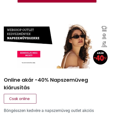
Online akár -40% Napszemüveg
kiárusítás
Csak online
Böngésszen kedvére a napszemüveg outlet akciós