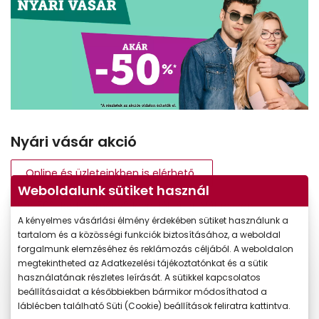
Nyári vásár akció
Online és üzleteinkben is elérhető
Weboldalunk sütiket használ
Akár 50% kedvezmény? Igen, jól látja. Válasszon
A kényelmes vásárlási élmény érdekében sütiket használunk a
egy márkás keretet, kérjen hozzá minőségi lencsét,
tartalom és a közösségi funkciók biztosításához, a weboldal
és élvezze a nyári kedvezményeket!
forgalmunk elemzéséhez és reklámozás céljából. A weboldalon
megtekintheted az Adatkezelési tájékoztatónkat és a sütik
használatának részletes leírását. A sütikkel kapcsolatos
Kattintson a részletekért
beállításaidat a későbbiekben bármikor módosíthatod a
láblécben található Süti (Cookie) beállítások feliratra kattintva.