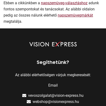
Ebben a cikkünkben a
napszemüveg-választáshoz
adunk
fontos szempontokat és tanácsokat. Az alábbi oldalon
pedig az összes nálunk elérhető
napszemüvegmárkát
megtalálja.
Segíthetünk?
Az alábbi elérhetőségen várjuk megkeresését:
Email
vevoszolgalat@vision-express.hu
webshop@visionexpress.hu