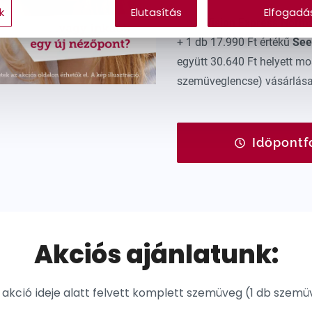
k
Elutasítás
Elfogadá
1 pár
Vision Express Norm
+ 1 db 17.990 Ft értékű
Se
együtt 30.640 Ft helyett m
szemüveglencse) vásárlása
Időpontf
Akciós ajánlatunk:
akció ideje alatt felvett komplett szemüveg (1 db szem