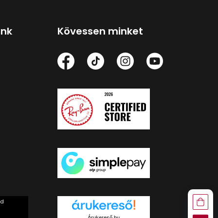
ink
Kövessen minket
rd
Árukereső.hu