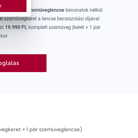
s
al
(HP50NN)
szemüveglencse
bevonatok nélkül
en
szemüvegkeret a lencse becsiszolási díjával
ost
19.990 Ft,
komplett szemüveg (keret + 1 pár
kor.
oglalás
üvegkeret + 1 pár szemüveglencse)