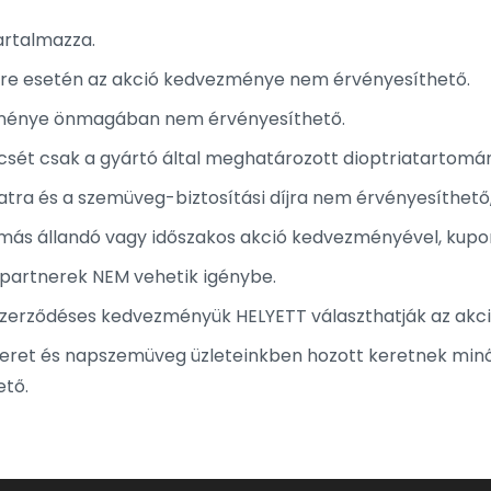
tartalmazza.
ere esetén az akció kedvezménye nem érvényesíthető.
ménye önmagában nem érvényesíthető.
ét csak a gyártó által meghatározott dioptriatartományo
atra és a szemüveg-biztosítási díjra nem érvényesíthető
ás állandó vagy időszakos akció kedvezményével, kup
partnerek NEM vehetik igénybe.
szerződéses kedvezményük HELYETT választhatják az akc
et és napszemüveg üzleteinkben hozott keretnek minő
tő.