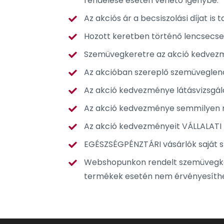
rendelése esetén vehető igénybe.
Az akciós ár a becsiszolási díjat is 
Hozott keretben történő lencsecs
Szemüvegkeretre az akció kedvez
Az akcióban szereplő szemüveglencs
Az akció kedvezménye látásvizsgál
Az akció kedvezménye semmilyen m
Az akció kedvezményeit VÁLLALATI 
EGÉSZSÉGPÉNZTÁRI vásárlók saját 
Webshopunkon rendelt szemüvegker
termékek esetén nem érvényesíthe