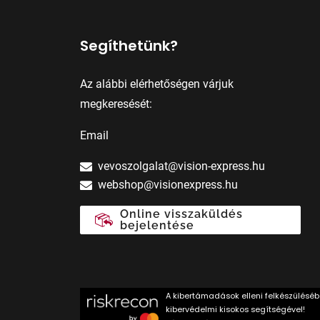
Segíthetünk?
Az alábbi elérhetőségen várjuk
megkeresését:
Email
vevoszolgalat@vision-express.hu
webshop@visionexpress.hu
Online visszaküldés
bejelentése
A kibertámadások elleni felkészülésé
kibervédelmi kisokos segítségével!