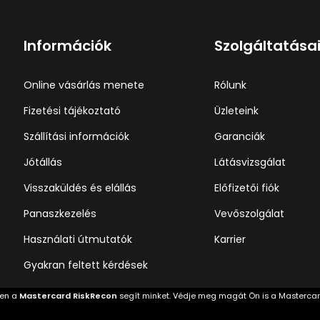
Információk
Szolgáltatása
Online vásárlás menete
Rólunk
Fizetési tájékoztató
Üzleteink
Szállítási információk
Garanciák
Jótállás
Látásvizsgálat
Visszaküldés és elállás
Előfizetői fiók
Panaszkezelés
Vevőszolgálat
Használati útmutatók
Karrier
Gyakran feltett kérdések
ben a
Mastercard RiskRecon
segít minket. Védje meg magát Ön is a Masterca