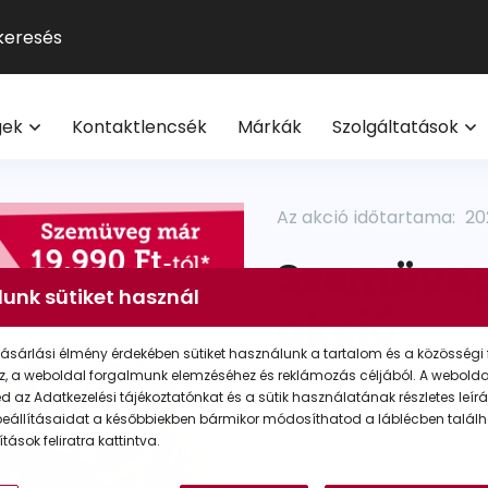
GUCCI
Szemüveg-előfizetés
Kontaktlencse
Multifokális
Pol
9
®
Michael Kors
Kontaktlencse-előfizetés
Lencsetípusok
Transitions
Ho
V
l
Oakley
Törzsvásárlói program
Egészség
Kék-ibolya fé
Mi
M
gek
Kontaktlencsék
Márkák
Szolgáltatások
Polaroid
Világmárkák
Olvasó- és t
On
További világmárkák
Érdekessége
eg akció 20% I Vision Express Webshop
Az akció időtartama:
20
Tippek a sz
Kollekciók
gkeretek online | Vision Express webshop
Szemüvege
GYIK
Napszemüveg Outlet
unk sütiket használ
akció
Törzsvásárlói ajánlatok
ásárlási élmény érdekében sütiket használunk a tartalom és a közösségi 
Ray-Ban
z, a weboldal forgalmunk elemzéséhez és reklámozás céljából. A webold
Viseljen olyan szemüveg
 az Adatkezelési tájékoztatónkat és a sütik használatának részletes leírás
elismerő pillantásokat!
eállításaidat a későbbiekben bármikor módosíthatod a láblécben találh
tások feliratra kattintva.
Csak üzleteinkben