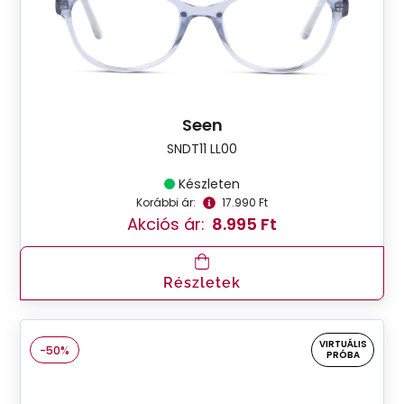
Seen
SNDT11 LL00
Készleten
Korábbi ár:
17.990 Ft
Akciós ár:
8.995 Ft
Részletek
VIRTUÁLIS
-50%
PRÓBA