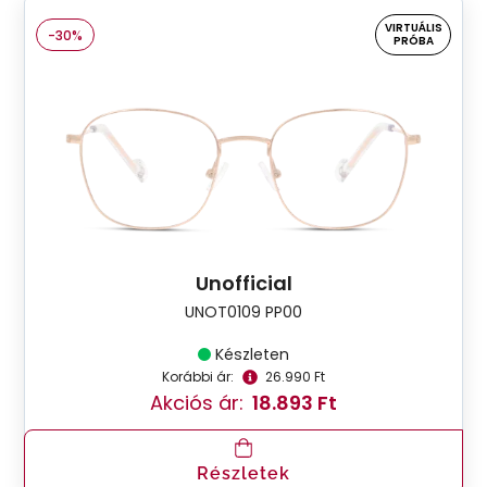
VIRTUÁLIS
-30%
PRÓBA
Unofficial
UNOT0109 PP00
Készleten
Korábbi ár:
26.990 Ft
Akciós ár:
18.893 Ft
Részletek