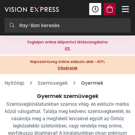
Foglaljon online időpontot látásvizsgálatra
itt.
Napszemüveg online exkluzív akár -40%
Vásárolok
Nyitólap
Szemüvegek
Gyermek
Gyermek szemüvegek
Szemüvegkínálatunkban számos világ- és exkluzív márka
közül válogathat. Találja meg kedvenc szemüvegkeretét, és
vásárolja meg a megfelelő lencsével együtt az Önhöz
legközelebbi üzletünkben, vagy rendelje meg online,
egyfókuszú dioptriával! A kínálatunkban olyan prémium