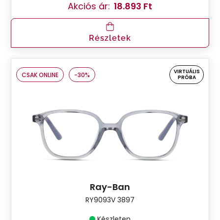
Akciós ár:
18.893 Ft
Részletek
VIRTUÁLIS
CSAK ONLINE
-30%
PRÓBA
Ray-Ban
RY9093V 3897
Készleten