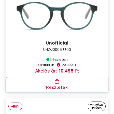
Unofficial
UNOJ0006 EE00
Készleten
Korábbi ár:
20.990 Ft
Akciós ár:
10.495 Ft
Részletek
VIRTUÁLIS
-50%
PRÓBA