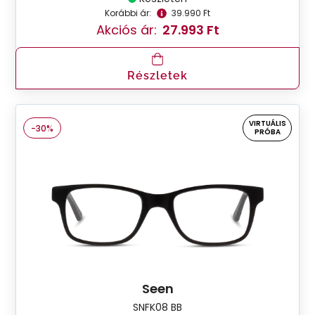
Korábbi ár:
39.990 Ft
Akciós ár:
27.993 Ft
Részletek
VIRTUÁLIS
-30%
PRÓBA
Seen
SNFK08 BB