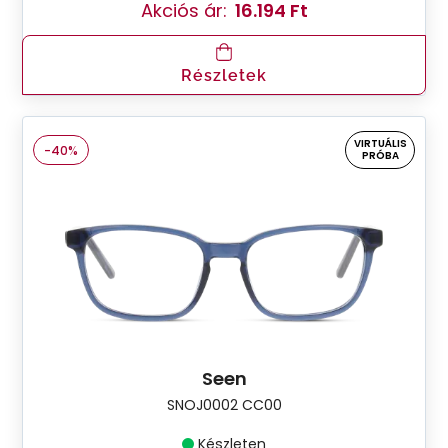
Akciós ár:
16.194 Ft
Részletek
VIRTUÁLIS
-40%
PRÓBA
Seen
SNOJ0002 CC00
Készleten