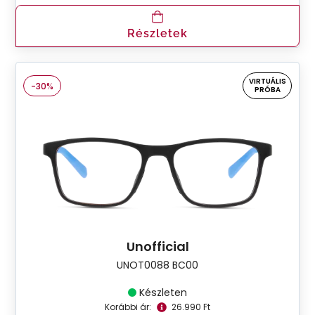
Részletek
VIRTUÁLIS
-30%
PRÓBA
Unofficial
UNOT0088 BC00
Készleten
Korábbi ár:
26.990 Ft