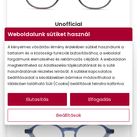
Unofficial
UNOT0087 GO00
Weboldalunk sütiket használ
Készleten
A kényelmes vásárlási élmény érdekében sütiket használunk a
Korábbi ár:
26.990 Ft
tartalom és a közösségi funkciók biztosításához, a weboldal
Akciós ár:
13.495 Ft
forgalmunk elemzéséhez és reklámozás céljából. A weboldalon
megtekintheted az Adatkezelési tájékoztatónkat és a sütik
használatának részletes leírását. A sütikkel kapcsolatos
Részletek
beállításaidat a későbbiekben bármikor módosíthatod a
láblécben található Süti (Cookie) beállítások feliratra kattintva.
Elutasítás
Elfogadás
VIRTUÁLIS
-50%
PRÓBA
Beállítások