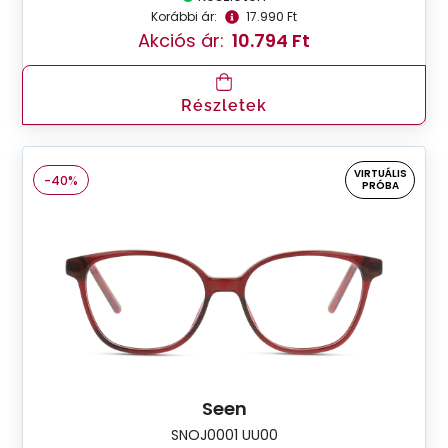
Korábbi ár:
17.990 Ft
Akciós ár:
10.794 Ft
Részletek
VIRTUÁLIS
-40%
PRÓBA
Seen
SNOJ0001 UU00