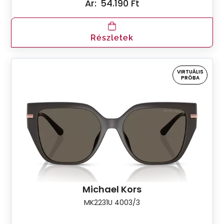
Ár:
54.190 Ft
Részletek
VIRTUÁLIS
PRÓBA
Michael Kors
MK2231U 4003/3