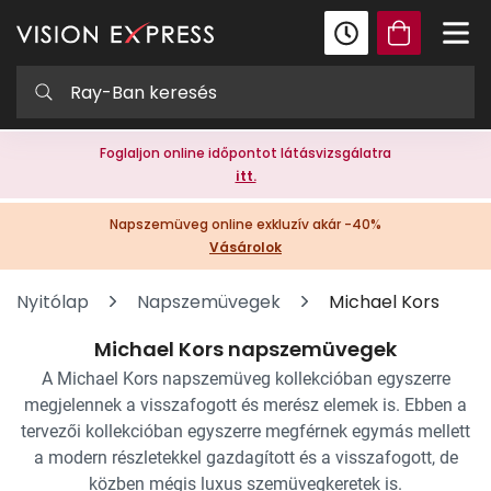
Foglaljon online időpontot látásvizsgálatra
itt.
Napszemüveg online exkluzív akár -40%
Vásárolok
Nyitólap
Napszemüvegek
Michael Kors
Michael Kors napszemüvegek
A Michael Kors napszemüveg kollekcióban egyszerre
megjelennek a visszafogott és merész elemek is. Ebben a
tervezői kollekcióban egyszerre megférnek egymás mellett
a modern részletekkel gazdagított és a visszafogott, de
közben mégis luxus szemüvegkeretek is.