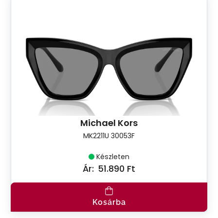
Michael Kors
MK2211U 30053F
Készleten
Ár:
51.890 Ft
Kosárba