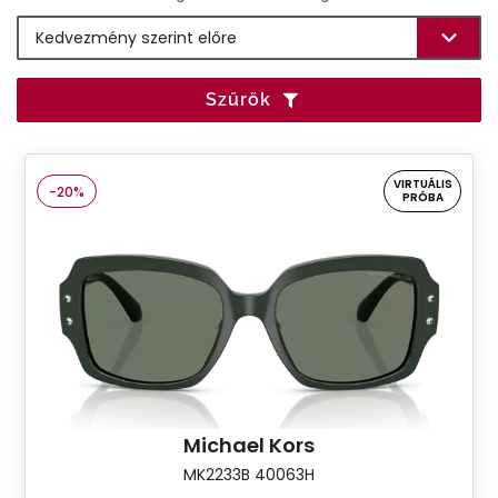
Szűrők
VIRTUÁLIS
-20%
PRÓBA
Michael Kors
MK2233B 40063H