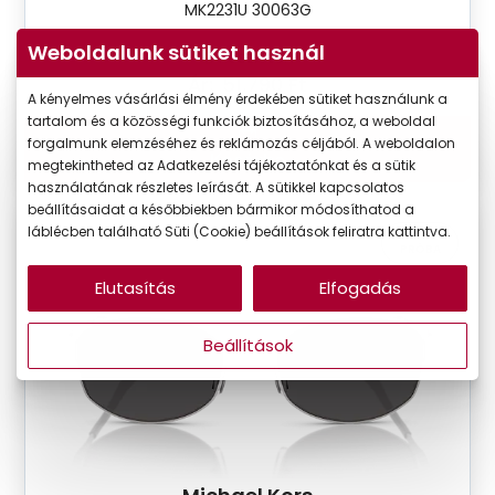
MK2231U 30063G
Weboldalunk sütiket használ
Készleten
Ár:
51.790 Ft
A kényelmes vásárlási élmény érdekében sütiket használunk a
tartalom és a közösségi funkciók biztosításához, a weboldal
forgalmunk elemzéséhez és reklámozás céljából. A weboldalon
Kosárba
megtekintheted az Adatkezelési tájékoztatónkat és a sütik
használatának részletes leírását. A sütikkel kapcsolatos
beállításaidat a későbbiekben bármikor módosíthatod a
láblécben található Süti (Cookie) beállítások feliratra kattintva.
VIRTUÁLIS
PRÓBA
Elutasítás
Elfogadás
Beállítások