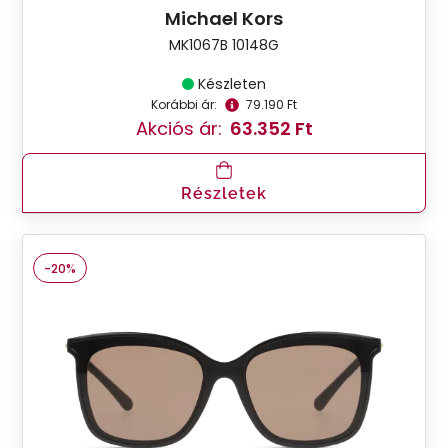
Michael Kors
MK1067B 10148G
Készleten
Korábbi ár:
79.190 Ft
Akciós ár:
63.352 Ft
Részletek
-20%