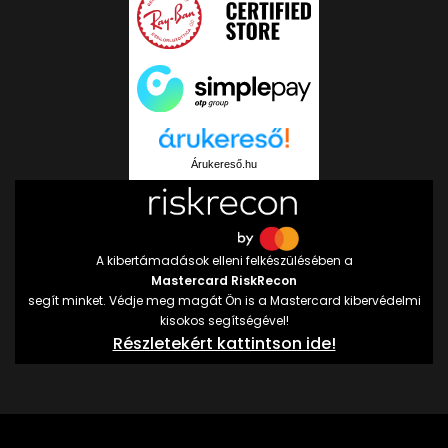
Árukereső.hu
A kibertámadások elleni felkészülésében a
Mastercard RiskRecon
segít minket. Védje meg magát Ön is a Mastercard kibervédelmi
kisokos segítségével!
Részletekért kattintson ide!