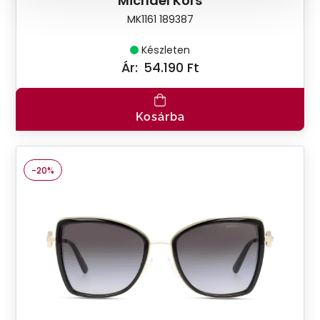
Michael Kors
MK1161 189387
Készleten
Ár:
54.190 Ft
Kosárba
-20%