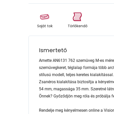
Saját tok
Törlőkendő
Ismertető
Arnette AN6131 762 szemüveg M-es méret
szemüvegkeret, téglalap formája több arcf
stílusú modell, teljes keretes kialakítássa
Zsanéros kialakítása biztosítja a kényelm
54 mm, magassága 35 mm. Szeretné látni,
Önnek? Győződjön meg róla és próbálja fel
Rendelje meg kényelmesen online a Visio