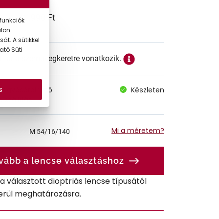
41.990 Ft
funkciók
alon
át. A sütikkel
ató Süti
ett ár a szemüvegkeretre vonatkozik.
s
megvásárolható
Készleten
 szállítás
Mi a méretem?
M
54/16/140
vább a lencse választáshoz
r a választott dioptriás lencse típusától
erül meghatározásra.