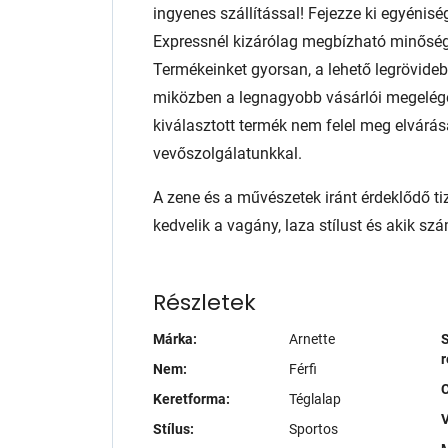
ingyenes szállítással! Fejezze ki egyénis
Expressnél kizárólag megbízható minőség
Termékeinket gyorsan, a lehető legrövidebb
miközben a legnagyobb vásárlói megelég
kiválasztott termék nem felel meg elvárás
vevőszolgálatunkkal.
A zene és a művészetek iránt érdeklődő t
kedvelik a vagány, laza stílust és akik s
Részletek
Márka:
Arnette
S
r
Nem:
Férfi
Keretforma:
Téglalap
V
Stílus:
Sportos