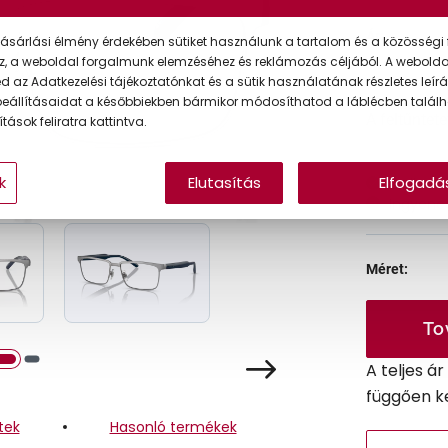
Ár:
ásárlási élmény érdekében sütiket használunk a tartalom és a közösségi 
z, a weboldal forgalmunk elemzéséhez és reklámozás céljából. A webold
 az Adatkezelési tájékoztatónkat és a sütik használatának részletes leírás
eállításaidat a későbbiekben bármikor módosíthatod a láblécben találh
A feltűntet
tások feliratra kattintva.
k
Elutasítás
Elfogadá
Online 
Ingyenes
Méret:
To
A teljes á
függően k
tek
Hasonló termékek