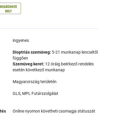
a
ingyenes
Dioptriás szemüveg:
5-21 munkanap lencsétől
függően
Szemüveg keret:
12 óráig beérkező rendelés
esetén következő munkanap
Magyarország területén
GLS, MPL Futárszolgálat
tés
Online nyomon követheti csomagja státuszát