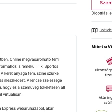
Szem
Dioptriás le
Bolti el
Miért a V
ben. Online megvásárolható férfi
ormához is remekül illik. Sportos
Bizonságo
l. A keret anyaga fém, színe szürke.
fize
es illeszkedést. A lencse szélessége
 hogy ez a szemüveg tökéletesen áll
 virtuálisan.
Akár in
száll
n Express webáruházából, akár