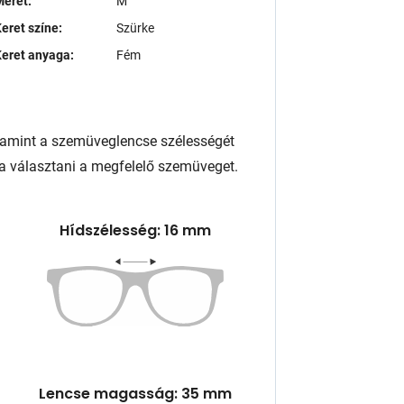
éret:
M
eret színe:
Szürke
eret anyaga:
Fém
lamint a szemüveglencse szélességét
a választani a megfelelő szemüveget.
Hídszélesség: 16 mm
Lencse magasság: 35 mm