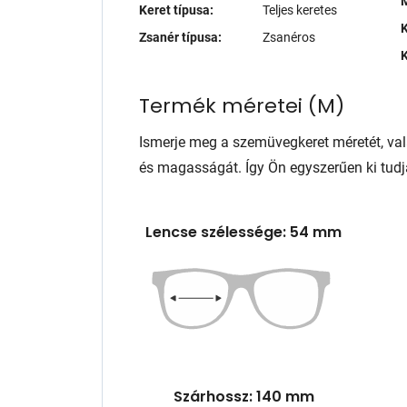
M
Keret típusa:
Teljes keretes
K
Zsanér típusa:
Zsanéros
K
Termék méretei
(
M
)
Ismerje meg a szemüvegkeret méretét, va
és magasságát. Így Ön egyszerűen ki tudj
Lencse szélessége: 54 mm
Szárhossz: 140 mm