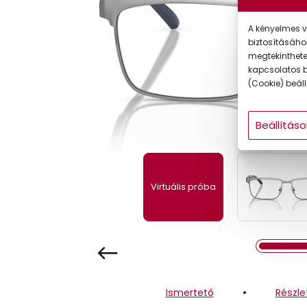
Gyermek
A kényelmes v
biztosításáho
megtekintheted
kapcsolatos b
(Cookie) beállí
Beállításo
Virtuális próba
Ismertető
Részle