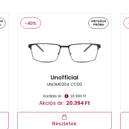
IS
VIRTUÁLIS
-40%
A
PRÓBA
Unofficial
UNOM0304 CC00
Korábbi ár:
33.990 Ft
Akciós ár:
20.394 Ft
Részletek