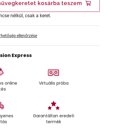
üvegkeretet kosárba teszem
ncse nélkül, csak a keret.
érhetőség ellenőrzése
ision Express
s online
Virtuális próba
tés
gyenes
Garantáltan eredeti
ítás
termék