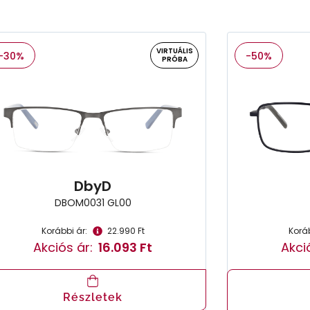
VIRTUÁLIS
-30%
-50%
PRÓBA
DbyD
DBOM0031 GL00
Korábbi ár:
22.990 Ft
Koráb
Akciós ár:
16.093 Ft
Akci
Részletek