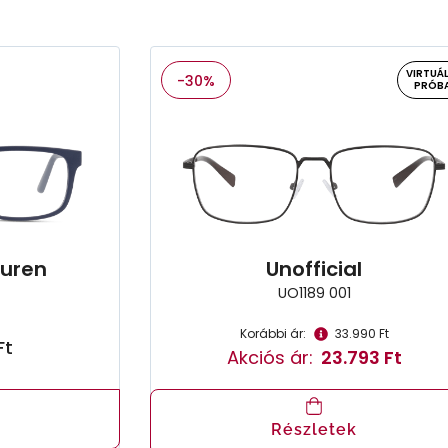
VIRTUÁL
-30%
PRÓB
auren
Unofficial
UO1189 001
Korábbi ár:
33.990 Ft
Ft
Akciós ár:
23.793 Ft
Részletek