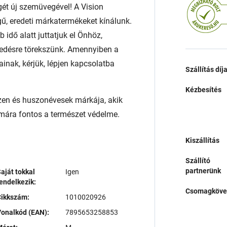
égét új szemüvegével! A Vision
ű, eredeti márkatermékeket kínálunk.
 idő alatt juttatjuk el Önhöz,
edésre törekszünk. Amennyiben a
ainak, kérjük, lépjen kapcsolatba
Szállítás díj
Kézbesítés
izen és huszonévesek márkája, akik
zámára fontos a természet védelme.
Kiszállítás
Szállító
partnerünk
aját tokkal
Igen
endelkezik:
Csomagköve
Cikkszám:
1010020926
onalkód (EAN):
7895653258853