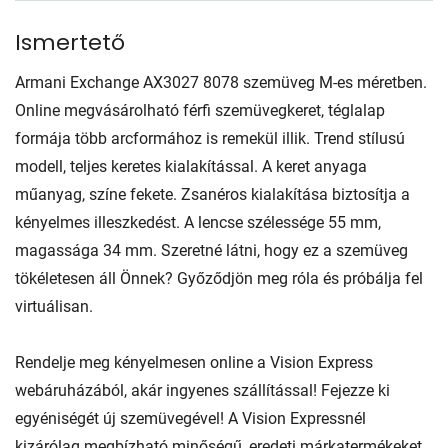
Ismertető
Armani Exchange AX3027 8078 szemüveg M-es méretben.
Online megvásárolható férfi szemüvegkeret, téglalap
formája több arcformához is remekül illik. Trend stílusú
modell, teljes keretes kialakítással. A keret anyaga
műanyag, színe fekete. Zsanéros kialakítása biztosítja a
kényelmes illeszkedést. A lencse szélessége 55 mm,
magassága 34 mm. Szeretné látni, hogy ez a szemüveg
tökéletesen áll Önnek? Győződjön meg róla és próbálja fel
virtuálisan.
Rendelje meg kényelmesen online a Vision Express
webáruházából, akár ingyenes szállítással! Fejezze ki
egyéniségét új szemüvegével! A Vision Expressnél
kizárólag megbízható minőségű, eredeti márkatermékeket