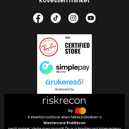
Kövessen minket
Árukereső.hu
A kibertámadások elleni felkészülésében a
Mastercard RiskRecon
segít minket. Védje meg magát Ön is a Mastercard kibervédelmi