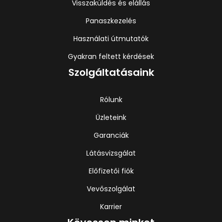
Visszaküldés és elállás
Panaszkezelés
Használati útmutatók
Gyakran feltett kérdések
Szolgáltatásaink
Rólunk
Üzleteink
Garanciák
Látásvizsgálat
Előfizetői fiók
Vevőszolgálat
Karrier