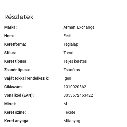
Részletek
Márka:
Armani Exchange
Nem:
Férfi
Keretforma:
Téglalap
Stílus:
Trend
Keret típusa:
Teljes keretes
Zsanér típusa:
Zsanéros
Saját tokkal rendelkezik:
Igen
Cikkszám:
1010020562
Vonalkód (EAN):
8053672463422
Méret:
M
Keret színe:
Fekete
Keret anyaga:
Műanyag