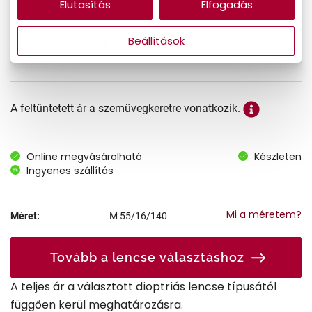
Elutasítás
Elfogadás
Beállítások
44.990 Ft
Ár:
A feltűntetett ár a szemüvegkeretre vonatkozik.
Online megvásárolható
Készleten
Ingyenes szállítás
Mi a méretem?
Méret:
M
55/16/140
Tovább a lencse választáshoz
A teljes ár a választott dioptriás lencse típusától
függően kerül meghatározásra.