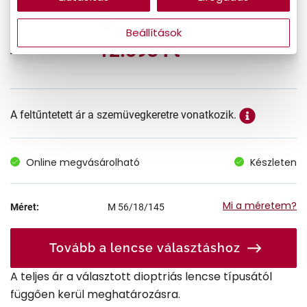
17.990 Ft
Korábbi ár:
Beállítások
12.593 Ft
Akciós ár:
A feltűntetett ár a szemüvegkeretre vonatkozik.
Online megvásárolható
Készleten
Mi a méretem?
Méret:
M
56/18/145
Tovább a lencse választáshoz
A teljes ár a választott dioptriás lencse típusától
függően kerül meghatározásra.