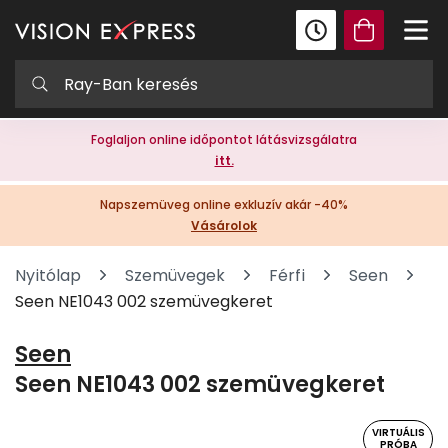
Foglaljon online időpontot látásvizsgálatra
itt.
Napszemüveg online exkluzív akár -40%
Vásárolok
Nyitólap
Szemüvegek
Férfi
Seen
Seen NE1043 002 szemüvegkeret
Seen
Seen NE1043 002 szemüvegkeret
VIRTUÁLIS
PRÓBA