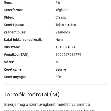
Nem:
Férfi
Keretforma:
Téglalap
Stílus:
Classic
Keret típusa:
Teljes keretes
Zsanér típusa:
Zsanéros
Saját tokkal rendelkezik:
Nem
Cikkszám:
1010021071
Vonalkód (EAN):
8056597986779
Méret:
M
Keret színe:
Szürke
Keret anyaga:
Fém
Termék méretei
(
M
)
Ismerje meg a szemüvegkeret méretét, valamint a