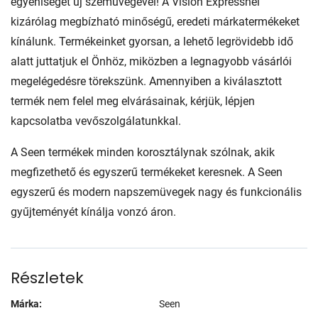
egyéniségét új szemüvegével! A Vision Expressnél
kizárólag megbízható minőségű, eredeti márkatermékeket
kínálunk. Termékeinket gyorsan, a lehető legrövidebb idő
alatt juttatjuk el Önhöz, miközben a legnagyobb vásárlói
megelégedésre törekszünk. Amennyiben a kiválasztott
termék nem felel meg elvárásainak, kérjük, lépjen
kapcsolatba vevőszolgálatunkkal.
A Seen termékek minden korosztálynak szólnak, akik
megfizethető és egyszerű termékeket keresnek. A Seen
egyszerű és modern napszemüvegek nagy és funkcionális
gyűjteményét kínálja vonzó áron.
Részletek
Márka:
Seen