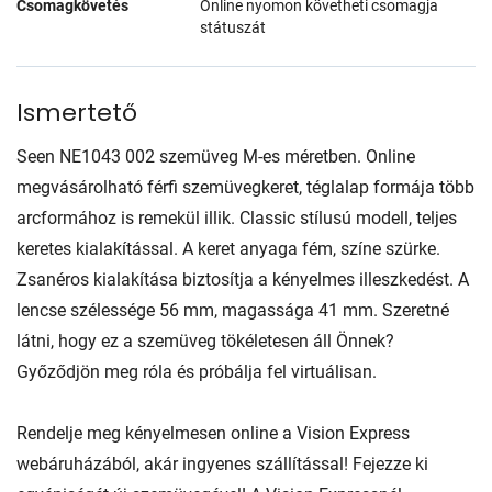
Csomagkövetés
Online nyomon követheti csomagja
státuszát
Ismertető
Seen NE1043 002 szemüveg M-es méretben. Online
megvásárolható férfi szemüvegkeret, téglalap formája több
arcformához is remekül illik. Classic stílusú modell, teljes
keretes kialakítással. A keret anyaga fém, színe szürke.
Zsanéros kialakítása biztosítja a kényelmes illeszkedést. A
lencse szélessége 56 mm, magassága 41 mm. Szeretné
látni, hogy ez a szemüveg tökéletesen áll Önnek?
Győződjön meg róla és próbálja fel virtuálisan.
Rendelje meg kényelmesen online a Vision Express
webáruházából, akár ingyenes szállítással! Fejezze ki