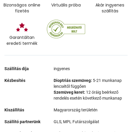
Bizonságos online
Virtuális próba
Akár ingyenes
fizetés
szállítás
Garantáltan
eredeti termék
Szállítás díja
ingyenes
Kézbesítés
Dioptriás szemüveg:
5-21 munkanap
lencsétől függően
Szemüveg keret:
12 óráig beérkező
rendelés esetén következő munkanap
Kiszállítás
Magyarország területén
Szállító partnerünk
GLS, MPL Futárszolgálat