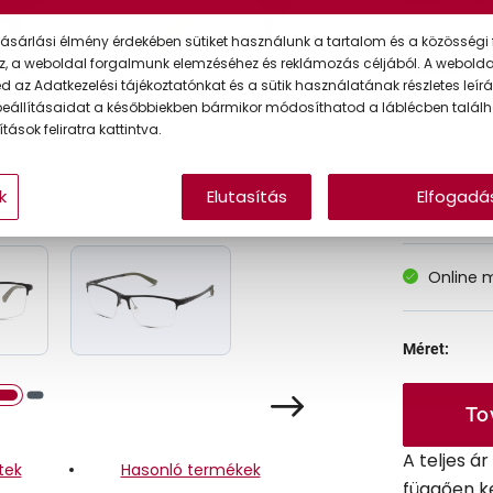
ásárlási élmény érdekében sütiket használunk a tartalom és a közösségi 
z, a weboldal forgalmunk elemzéséhez és reklámozás céljából. A webold
Korábbi ár:
 az Adatkezelési tájékoztatónkat és a sütik használatának részletes leírás
eállításaidat a későbbiekben bármikor módosíthatod a láblécben találh
Akciós ár:
tások feliratra kattintva.
k
Elutasítás
Elfogadá
A feltűntet
Online 
Méret:
To
A teljes á
tek
Hasonló termékek
függően k