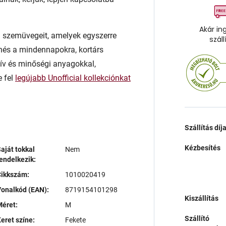
Akár in
rn szemüvegeit, amelyek egyszerre
száll
enés a mindennapokra, kortárs
atív és minőségi anyagokkal,
e fel
legújabb Unofficial kollekciónkat
Szállítás díj
Kézbesítés
aját tokkal
Nem
endelkezik:
Cikkszám:
1010020419
onalkód (EAN):
8719154101298
Kiszállítás
éret:
M
Szállító
eret színe:
Fekete