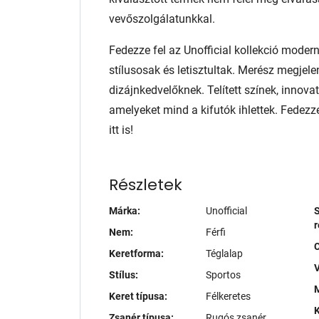
vevőszolgálatunkkal.
Fedezze fel az Unofficial kollekció mode
stílusosak és letisztultak. Merész megjel
dizájnkedvelőknek. Telített színek, innov
amelyeket mind a kifutók ihlettek. Fedezz
itt is!
Részletek
Márka:
Unofficial
S
r
Nem:
Férfi
Keretforma:
Téglalap
V
Stílus:
Sportos
M
Keret típusa:
Félkeretes
K
Zsanér típusa:
Rugós zsanér