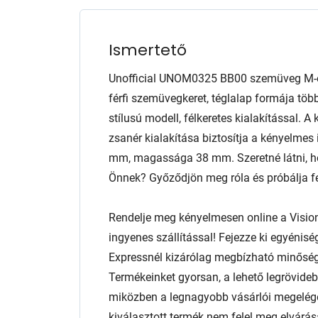
Ismertető
Unofficial UNOM0325 BB00 szemüveg M-e
férfi szemüvegkeret, téglalap formája több
stílusú modell, félkeretes kialakítással. 
zsanér kialakítása biztosítja a kényelmes 
mm, magassága 38 mm. Szeretné látni, ho
Önnek? Győződjön meg róla és próbálja fel
Rendelje meg kényelmesen online a Visio
ingyenes szállítással! Fejezze ki egyénis
Expressnél kizárólag megbízható minőség
Termékeinket gyorsan, a lehető legrövidebb
miközben a legnagyobb vásárlói megelég
kiválasztott termék nem felel meg elvárás