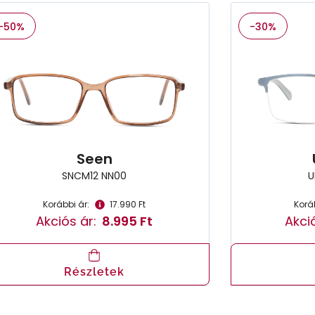
-50%
-30%
Seen
SNCM12 NN00
U
Korábbi ár:
17.990 Ft
Koráb
Akciós ár:
8.995 Ft
Akció
Részletek