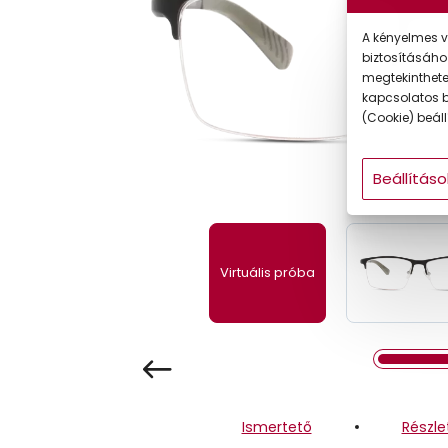
Gyermek
A kényelmes v
biztosításáho
megtekintheted
kapcsolatos b
(Cookie) beállí
Beállításo
Virtuális próba
Ismertető
Részle