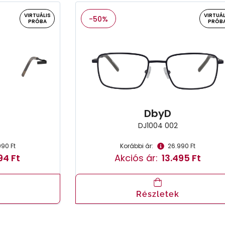
VIRTUÁLIS
VIRTUÁL
-50%
PRÓBA
PRÓB
DbyD
DJ1004 002
990 Ft
Korábbi ár:
26.990 Ft
94 Ft
Akciós ár:
13.495 Ft
Részletek