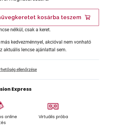
üvegkeretet kosárba teszem
ncse nélkül, csak a keret.
ár más kedvezménnyel, akcióval nem vonható
az aktuális lencse ajánlattal sem.
érhetőség ellenőrzése
ision Express
s online
Virtuális próba
tés