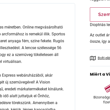
Szem
Dioptriás le
s méretben. Online megvásárolható
 arcformához is remekül illik. Sportos
Az outlet 
A keret anyaga fém, színe fekete. Rugós
össze, így 
illeszkedést. A lencse szélessége 56
gy ez a szemüveg tökéletesen áll
Bolti el
 virtuálisan.
Miért a V
n Express webáruházából, akár
égét új szemüvegével! A Vision
ű, eredeti márkatermékeket kínálunk.
 idő alatt juttatjuk el Önhöz,
Bizonságo
fize
edésre törekszünk. Amennyiben a
ainak, kérjük, lépjen kapcsolatba