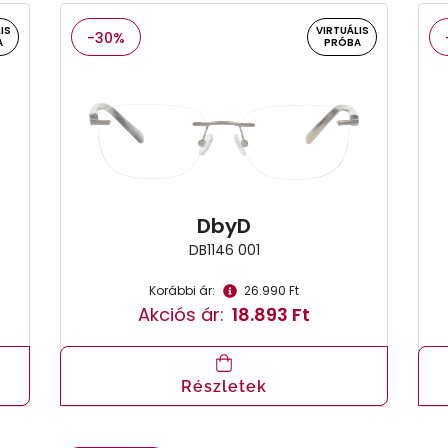
IS
VIRTUÁLIS
-30%
A
PRÓBA
DbyD
DB1146 001
Korábbi ár:
26.990 Ft
Akciós ár:
18.893 Ft
Részletek