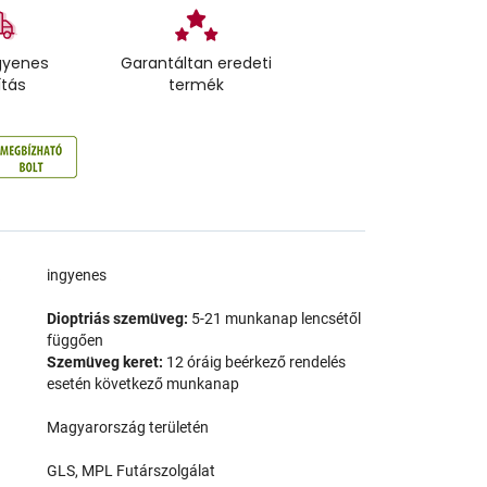
gyenes
Garantáltan eredeti
ítás
termék
a
ingyenes
Dioptriás szemüveg:
5-21 munkanap lencsétől
függően
Szemüveg keret:
12 óráig beérkező rendelés
esetén következő munkanap
Magyarország területén
GLS, MPL Futárszolgálat