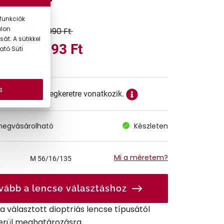
funkciók
alon
33.990 Ft
át. A sütikkel
23.793 Ft
ató Süti
s
ett ár a szemüvegkeretre vonatkozik.
megvásárolható
Készleten
Mi a méretem?
M
56/16/135
vább a lencse választáshoz
r a választott dioptriás lencse típusától
erül meghatározásra.