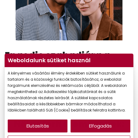
Engedje szabadjára a
Weboldalunk sütiket használ
személyiségét
A kényelmes vásárlási élmény érdekében sütiket használunk a
tartalom és a közösségi funkciók biztosításához, a weboldal
Nincs több visszafogottság. A megfelelő szemüveggel kifejezheti
forgalmunk elemzéséhez és reklámozás céljából. A weboldalon
stílusát, és új szintre emelheti a szettjeit.
megtekintheted az Adatkezelési tájékoztatónkat és a sütik
használatának részletes leírását. A sütikkel kapcsolatos
beállításaidat a későbbiekben bármikor módosíthatod a
láblécben található Süti (Cookie) beállítások feliratra kattintva.
Női és férfi szemüvegek:
Elutasítás
Elfogadás