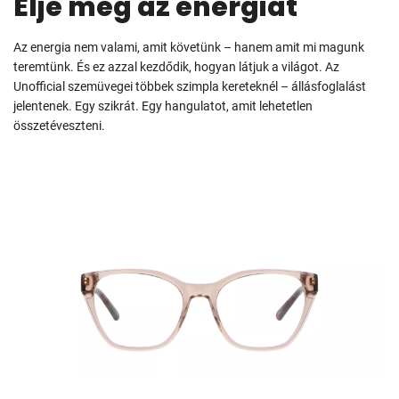
Élje meg az energiát
Az energia nem valami, amit követünk – hanem amit mi magunk
teremtünk. És ez azzal kezdődik, hogyan látjuk a világot. Az
Unofficial szemüvegei többek szimpla kereteknél – állásfoglalást
jelentenek. Egy szikrát. Egy hangulatot, amit lehetetlen
összetéveszteni.