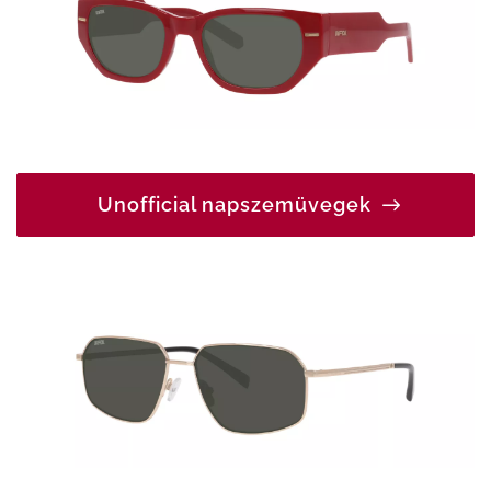
Unofficial napszemüvegek