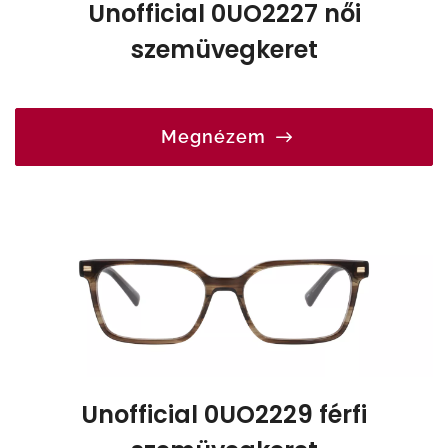
Unofficial 0UO2227 női
szemüvegkeret
Megnézem
Unofficial 0UO2229 férfi