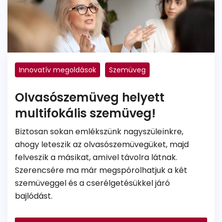
Innovatív megoldások
Szemüveg
Progresszív szemüveg
Multifokális szemüveg
Olvasószemüveg helyett
multifokális szemüveg!
Biztosan sokan emlékszünk nagyszüleinkre,
ahogy leteszik az olvasószemüvegüket, majd
felveszik a másikat, amivel távolra látnak.
Szerencsére ma már megspórolhatjuk a két
szemüveggel és a cserélgetésükkel járó
bajlódást.