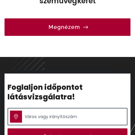
szemüvegkeret
Megnézem
Foglaljon időpontot
látásvizsgálatra!