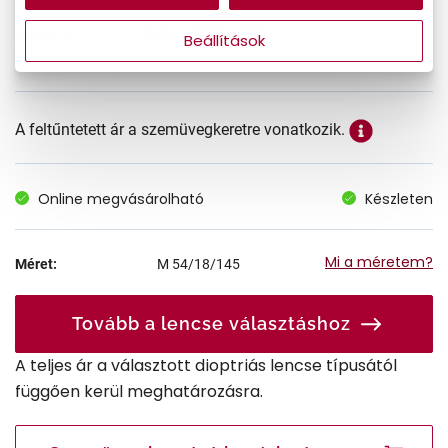
11.495 Ft
Akciós ár:
Beállítások
A feltűntetett ár a szemüvegkeretre vonatkozik.
Online megvásárolható
Készleten
Mi a méretem?
Méret:
M
54/18/145
Tovább a lencse választáshoz
A teljes ár a választott dioptriás lencse típusától
függően kerül meghatározásra.