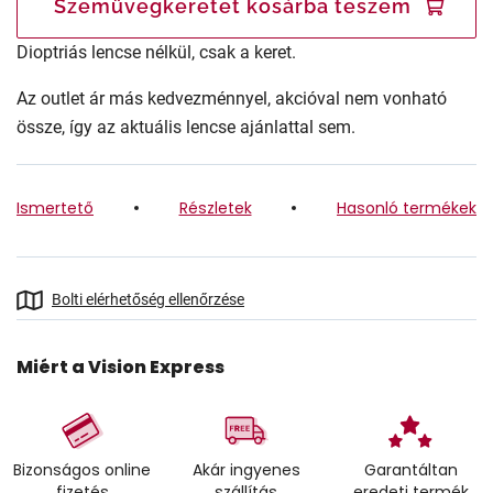
Szemüvegkeretet kosárba teszem
Dioptriás lencse nélkül, csak a keret.
Az outlet ár más kedvezménnyel, akcióval nem vonható
össze, így az aktuális lencse ajánlattal sem.
Ismertető
Részletek
Hasonló termékek
Bolti elérhetőség ellenőrzése
Miért a Vision Express
Bizonságos online
Akár ingyenes
Garantáltan
fizetés
szállítás
eredeti termék