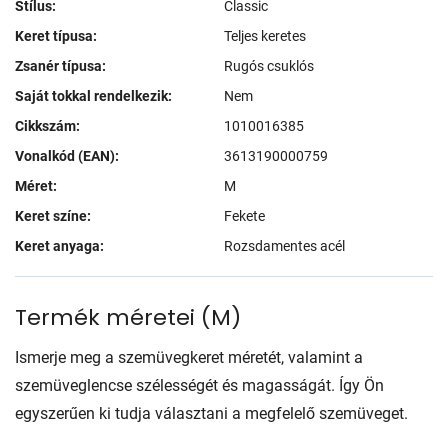
Stílus:
Classic
Keret típusa:
Teljes keretes
Zsanér típusa:
Rugós csuklós
Saját tokkal rendelkezik:
Nem
Cikkszám:
1010016385
Vonalkód (EAN):
3613190000759
Méret:
M
Keret színe:
Fekete
Keret anyaga:
Rozsdamentes acél
Termék méretei
(
M
)
Ismerje meg a szemüvegkeret méretét, valamint a
szemüveglencse szélességét és magasságát. Így Ön
egyszerűen ki tudja választani a megfelelő szemüveget.