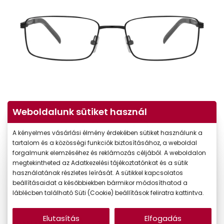
Weboldalunk sütiket használ
A kényelmes vásárlási élmény érdekében sütiket használunk a
tartalom és a közösségi funkciók biztosításához, a weboldal
forgalmunk elemzéséhez és reklámozás céljából. A weboldalon
megtekintheted az Adatkezelési tájékoztatónkat és a sütik
használatának részletes leírását. A sütikkel kapcsolatos
beállításaidat a későbbiekben bármikor módosíthatod a
-50%
láblécben található Süti (Cookie) beállítások feliratra kattintva.
Elutasítás
Elfogadás
22.990 Ft
Korábbi ár: