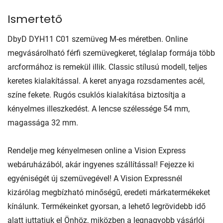
Ismertető
DbyD DYH11 C01 szemüveg M-es méretben. Online
megvásárolható férfi szemüvegkeret, téglalap formája több
arcformához is remekül illik. Classic stílusú modell, teljes
keretes kialakítással. A keret anyaga rozsdamentes acél,
színe fekete. Rugós csuklós kialakítása biztosítja a
kényelmes illeszkedést. A lencse szélessége 54 mm,
magassága 32 mm.
Rendelje meg kényelmesen online a Vision Express
webáruházából, akár ingyenes szállítással! Fejezze ki
egyéniségét új szemüvegével! A Vision Expressnél
kizárólag megbízható minőségű, eredeti márkatermékeket
kínálunk. Termékeinket gyorsan, a lehető legrövidebb idő
alatt juttatjuk el Önhöz, miközben a legnagyobb vásárlói