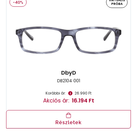
VIRTUÁLIS
-40%
PRÓBA
DbyD
DB2104 001
Korábbi ár:
26.990 Ft
Akciós ár:
16.194 Ft
Részletek