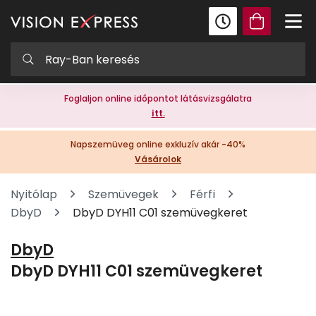
Foglaljon online időpontot látásvizsgálatra
itt.
Napszemüveg online exkluzív akár -40%
Vásárolok
Nyitólap
Szemüvegek
Férfi
DbyD
DbyD DYH11 C01 szemüvegkeret
DbyD
DbyD DYH11 C01 szemüvegkeret