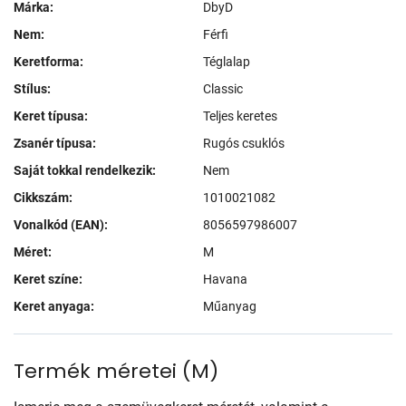
Márka:
DbyD
Nem:
Férfi
Keretforma:
Téglalap
Stílus:
Classic
Keret típusa:
Teljes keretes
Zsanér típusa:
Rugós csuklós
Saját tokkal rendelkezik:
Nem
Cikkszám:
1010021082
Vonalkód (EAN):
8056597986007
Méret:
M
Keret színe:
Havana
Keret anyaga:
Műanyag
Termék méretei
(
M
)