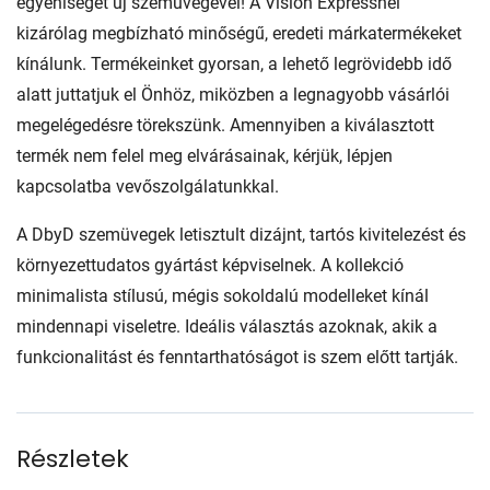
egyéniségét új szemüvegével! A Vision Expressnél
kizárólag megbízható minőségű, eredeti márkatermékeket
kínálunk. Termékeinket gyorsan, a lehető legrövidebb idő
alatt juttatjuk el Önhöz, miközben a legnagyobb vásárlói
megelégedésre törekszünk. Amennyiben a kiválasztott
termék nem felel meg elvárásainak, kérjük, lépjen
kapcsolatba vevőszolgálatunkkal.
A DbyD szemüvegek letisztult dizájnt, tartós kivitelezést és
környezettudatos gyártást képviselnek. A kollekció
minimalista stílusú, mégis sokoldalú modelleket kínál
mindennapi viseletre. Ideális választás azoknak, akik a
funkcionalitást és fenntarthatóságot is szem előtt tartják.
Részletek