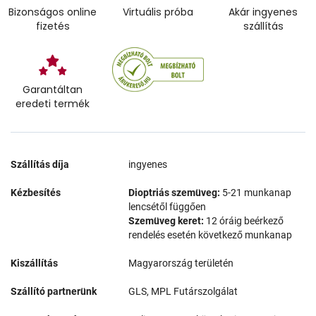
Bizonságos online
Virtuális próba
Akár ingyenes
fizetés
szállítás
Garantáltan
eredeti termék
Szállítás díja
ingyenes
Kézbesítés
Dioptriás szemüveg:
5-21 munkanap
lencsétől függően
Szemüveg keret:
12 óráig beérkező
rendelés esetén következő munkanap
Kiszállítás
Magyarország területén
Szállító partnerünk
GLS, MPL Futárszolgálat