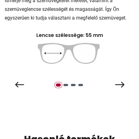
Ismerje meg a szemüvegkeret méretét, valamint a
szemüveglencse szélességét és magasságát. Így Ön
egyszerűen ki tudja választani a megfelelő szemüveget.
Lencse szélessége: 55 mm