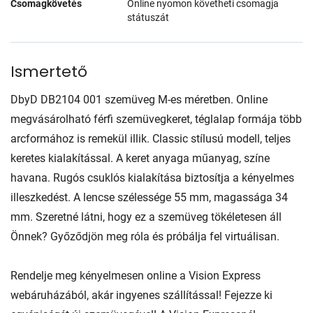
Csomagkövetés
Online nyomon követheti csomagja
státuszát
Ismertető
DbyD DB2104 001 szemüveg M-es méretben. Online
megvásárolható férfi szemüvegkeret, téglalap formája több
arcformához is remekül illik. Classic stílusú modell, teljes
keretes kialakítással. A keret anyaga műanyag, színe
havana. Rugós csuklós kialakítása biztosítja a kényelmes
illeszkedést. A lencse szélessége 55 mm, magassága 34
mm. Szeretné látni, hogy ez a szemüveg tökéletesen áll
Önnek? Győződjön meg róla és próbálja fel virtuálisan.
Rendelje meg kényelmesen online a Vision Express
webáruházából, akár ingyenes szállítással! Fejezze ki