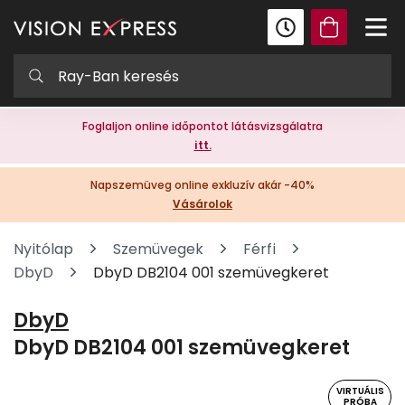
Foglaljon online időpontot látásvizsgálatra
itt.
Napszemüveg online exkluzív akár -40%
Vásárolok
Nyitólap
Szemüvegek
Férfi
DbyD
DbyD DB2104 001 szemüvegkeret
DbyD
DbyD DB2104 001 szemüvegkeret
VIRTUÁLIS
PRÓBA