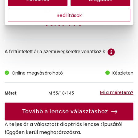
26.990 Ft
Korábbi ár:
Beállítások
16.194 Ft
Akciós ár:
A feltűntetett ár a szemüvegkeretre vonatkozik.
Online megvásárolható
Készleten
Mi a méretem?
Méret:
M
55/18/145
Tovább a lencse választáshoz
A teljes ár a választott dioptriás lencse típusától
függően kerül meghatározásra.