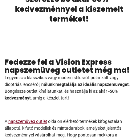
kedvezménnyel a kiszemelt
terméket!
Fedezze fel a Vision Express
napszemüveg outletet még ma!
Legyen szó klasszikus vagy modern stílusról, polarizált vagy
dioptriás lencséről,
nálunk megtalálja az ideális napszemüveget
.
Böngéssze outlet kínálatunkat, és használja ki az akár
-50%
kedvezményt
, amíg a készlet tart!
A
napszemüveg outlet
oldalon elérhető termékek kifogástalan
állapotú, kifutó modellek és mintadarabok, amelyeket jelentős
kedvezménnyel vásárolhat meg. Hogy pontosan mekkora a