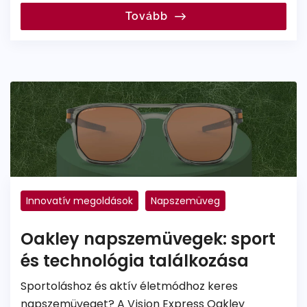
Tovább
Innovatív megoldások
Napszemüveg
Világmárkák
Dioptriás napszemüveg
Oakley napszemüvegek: sport
Színezett lencse
és technológia találkozása
Sportoláshoz és aktív életmódhoz keres
napszemüveget? A Vision Express Oakley