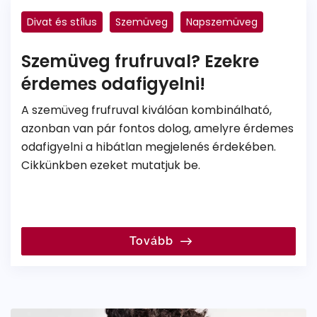
Divat és stílus
Szemüveg
Napszemüveg
Szemüveg frufruval? Ezekre
érdemes odafigyelni!
A szemüveg frufruval kiválóan kombinálható,
azonban van pár fontos dolog, amelyre érdemes
odafigyelni a hibátlan megjelenés érdekében.
Cikkünkben ezeket mutatjuk be.
Tovább