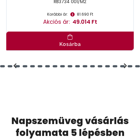
RB3734 001/M2
Korábbi ár:
81.690 Ft
Akciós ár:
49.014 Ft
Kosárba
Napszemüveg vásárlás
folyamata 5 lépésben