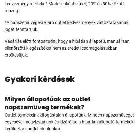
kedvezmény mértéke? Modellenként eltérő, 20% és 50% között
mozog.
*A napszemüvegekre járó outlet kedvezmények változtatásának
jogát fenntartjuk.
Vásárlás előtt fontos tudni, hogy a hibátlan állapotú, manuálisan
ellenőrzött kiegészítőket nem az eredeti csomagolásukban
értékesítjük.
Gyakori kérdések
Milyen állapotúak az outlet
napszemüveg termékek?
Outlet termékeink kifogástalan állapotúak. Minden napszemüveget
egyesével megvizsgálunk és kizárólag a hibátlan állapotú termékek
kerülnek az outlet oldalunkra.