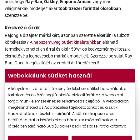
arra, hogy
Ray-Ban
,
Oakley
,
Emporio Armani
vagy más
világmárkák modelljeit akár
több tízezer forinttal olcsóbban
szerezze be.
Kedvező árak
Rajong a dizájner márkákért, azonban szeretné elkerülni a túlzott
költekezést?
A napszemüveg outlet kínálatunkban
elérhető
termékek verhetetlen árral és akár 50%*-os kedvezménnyel teszik
elérhetővé a legnevesebb márkák modelljeit. Szerezze be saját Ray-
Ban, Gucci kiegészítőjét az eredeti ár töredékéért!
Széles választék – minden
Weboldalunk sütiket használ
arcformára és stílusra
A kényelmes vásárlási élmény érdekében sütiket használunk a
A Vision Express outlet kínálatában többféle fazon, stílus és
tartalom és a közösségi funkciók biztosításához, a weboldal
lencsetípus közül választhat. A férfi, női és uniszex modellek között
forgalmunk elemzéséhez és reklámozás céljából. A weboldalon
megtalálhatók:
megtekintheted az Adatkezelési tájékoztatónkat és a sütik
használatának részletes leírását. A sütikkel kapcsolatos
Klasszikus
Ray-Ban Aviator
és ikonikus
beállításaidat a későbbiekben bármikor módosíthatod a
láblécben található Süti (Cookie) beállítások feliratra kattintva.
Wayfarer
napszemüvegek,
Időtlenűl elegáns
Bvlgari
napszemüvegek
,