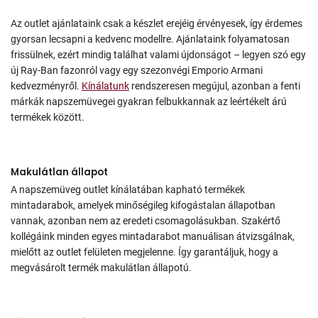
Az outlet ajánlataink csak a készlet erejéig érvényesek, így érdemes
gyorsan lecsapni a kedvenc modellre. Ajánlataink folyamatosan
frissülnek, ezért mindig találhat valami újdonságot – legyen szó egy
új Ray-Ban fazonról vagy egy szezonvégi Emporio Armani
kedvezményről.
Kínálatunk
rendszeresen megújul, azonban a fenti
márkák napszemüvegei gyakran felbukkannak az leértékelt árú
termékek között.
Makulátlan állapot
A napszemüveg outlet kínálatában kapható termékek
mintadarabok, amelyek minőségileg kifogástalan állapotban
vannak, azonban nem az eredeti csomagolásukban. Szakértő
kollégáink minden egyes mintadarabot manuálisan átvizsgálnak,
mielőtt az outlet felületen megjelenne. Így garantáljuk, hogy a
megvásárolt termék makulátlan állapotú.