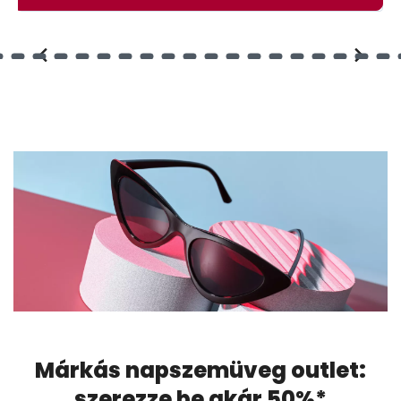
Márkás napszemüveg outlet:
szerezze be akár 50%*