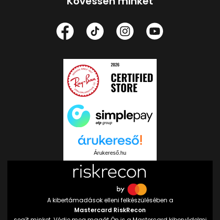
Kövessen minket
Árukereső.hu
A kibertámadások elleni felkészülésében a
Mastercard RiskRecon
segít minket. Védje meg magát Ön is a Mastercard kibervédelmi