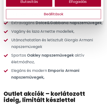
Elutasítás
Elfogadás
Luxus és kifinomulság:
Ralph Lauren
napszemüvegek,
Beállítások
Extravagáns
Dolce&Gabbana napszemüvegek
,
Vagány és laza Arnette modellek,
Utánozhatatlan és letisztult Giorgio Armani
napszemüvegek
Sportos
Oakley napszemüvegek
aktív
életmódhoz,
Elegáns és modern
Emporio Armani
napszemüvegek,
Outlet akciók – korlátozott
ideig, limitált készlettel