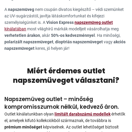
A
napszemüveg
nem csupán divatos kiegészítő – védi szemünket
az UV-sugárzástól, javítja látáskomfortunkat és kifejezi
személyiségünket is. A
Vision Express
napszemüveg outlet
kínálatában
most világhírű márkák modelljeit vásárolhatja meg
verhetetlen árakon
, akár
50%-os kedvezménnyel
. Ha minőségi,
polarizált napszemüveget
,
dioptriás napszemüveget
vagy
akciós
napszemüveget
keres, jó helyen jár!
Miért érdemes outlet
napszemüveget választani?
Napszemüveg outlet – minőség
kompromisszumok nélkül, kedvező áron.
Outlet kínálatunkban olyan
limitált darabszámú modellek
érhetők
el, amelyek kifutó kollekciókból származnak, de továbbra is
prémium minőséget
képviselnek. Az outlet lehetőséget biztosít