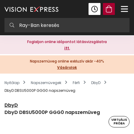
Foglaljon online időpontot látásvizsgálatra
itt.
Napszemüveg online exkluzív akár -40%
Vásárolok
Nyitólap
Napszemüvegek
Férfi
DbyD
DbyD DBSU5000P GGG0 napszemüveg
DbyD
DbyD DBSU5000P GGG0 napszemüveg
VIRTUÁLIS
PRÓBA