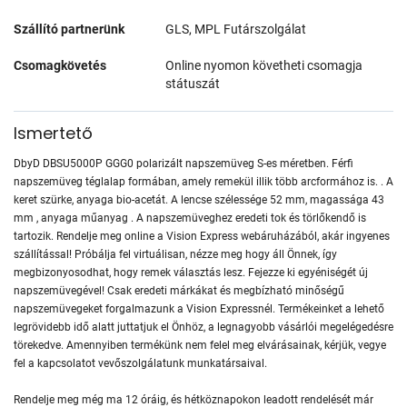
Szállító partnerünk
GLS, MPL Futárszolgálat
Csomagkövetés
Online nyomon követheti csomagja
státuszát
Ismertető
DbyD DBSU5000P GGG0 polarizált napszemüveg S-es méretben. Férfi
napszemüveg téglalap formában, amely remekül illik több arcformához is. . A
keret szürke, anyaga bio-acetát. A lencse szélessége 52 mm, magassága 43
mm , anyaga műanyag . A napszemüveghez eredeti tok és törlőkendő is
tartozik. Rendelje meg online a Vision Express webáruházából, akár ingyenes
szállítással! Próbálja fel virtuálisan, nézze meg hogy áll Önnek, így
megbizonyosodhat, hogy remek választás lesz. Fejezze ki egyéniségét új
napszemüvegével! Csak eredeti márkákat és megbízható minőségű
napszemüvegeket forgalmazunk a Vision Expressnél. Termékeinket a lehető
legrövidebb idő alatt juttatjuk el Önhöz, a legnagyobb vásárlói megelégedésre
törekedve. Amennyiben termékünk nem felel meg elvárásainak, kérjük, vegye
fel a kapcsolatot vevőszolgálatunk munkatársaival.
Rendelje meg még ma 12 óráig, és hétköznapokon leadott rendelését már