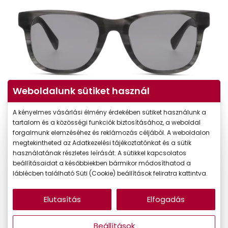
Weboldalunk sütiket használ
A kényelmes vásárlási élmény érdekében sütiket használunk a
tartalom és a közösségi funkciók biztosításához, a weboldal
forgalmunk elemzéséhez és reklámozás céljából. A weboldalon
megtekintheted az Adatkezelési tájékoztatónkat és a sütik
-35%
használatának részletes leírását. A sütikkel kapcsolatos
beállításaidat a későbbiekben bármikor módosíthatod a
23.090 Ft
láblécben található Süti (Cookie) beállítások feliratra kattintva.
Korábbi ár:
15.009 Ft
Akciós ár:
Elutasítás
Elfogadás
Online megvásárolható
Készleten
Beállítások