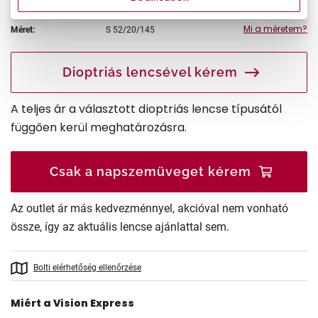
Mi a méretem?
Méret:
S
52/20/145
Dioptriás lencsével kérem
A teljes ár a választott dioptriás lencse típusától
függően kerül meghatározásra.
Csak a napszemüveget kérem
Az outlet ár más kedvezménnyel, akcióval nem vonható
össze, így az aktuális lencse ajánlattal sem.
Bolti elérhetőség ellenőrzése
Miért a Vision Express