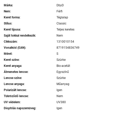
Márka:
DbyD
Nem:
Férfi
Keret forma:
Téglalap
Stílus:
Classic
Keret típusa:
Teljes keretes
Saját tokkal rendelkezik:
Nem
Cikkszám:
1310010154
Vonalkód (EAN):
8719154836749
Méret:
S
Keret színe:
Szürke
Keret anyaga:
Bio-acetát
Átmenetes lencse:
Egyszínű
Lencse színe:
Szürke
Lencse anyaga:
Műanyag
Polarizált lencse:
Igen
Tükröződő lencse:
Nem
UV védelem:
UV380
Dioptriás napszemüveg:
Igen