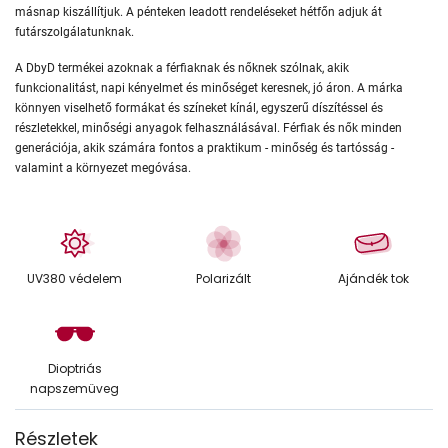
másnap kiszállítjuk. A pénteken leadott rendeléseket hétfőn adjuk át
futárszolgálatunknak.
A DbyD termékei azoknak a férfiaknak és nőknek szólnak, akik
funkcionalitást, napi kényelmet és minőséget keresnek, jó áron. A márka
könnyen viselhető formákat és színeket kínál, egyszerű díszítéssel és
részletekkel, minőségi anyagok felhasználásával. Férfiak és nők minden
generációja, akik számára fontos a praktikum - minőség és tartósság -
valamint a környezet megóvása.
UV380 védelem
Polarizált
Ajándék tok
Dioptriás
napszemüveg
Részletek