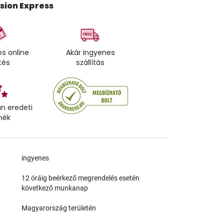
ision Express
s online
Akár ingyenes
tés
szállítás
n eredeti
mék
a
ingyenes
12 óráig beérkező megrendelés esetén
következő munkanap
Magyarország területén