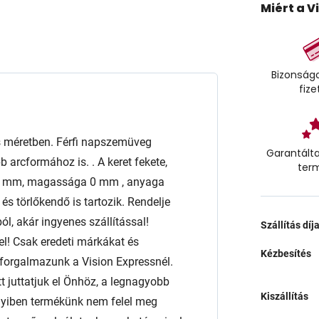
Miért a V
Bizonságo
fize
 méretben. Férfi napszemüveg
Garantálta
b arcformához is. . A keret fekete,
ter
5 mm, magassága 0 mm , anyaga
s törlőkendő is tartozik. Rendelje
l, akár ingyenes szállítással!
Szállítás díj
l! Csak eredeti márkákat és
Kézbesítés
orgalmazunk a Vision Expressnél.
t juttatjuk el Önhöz, a legnagyobb
Kiszállítás
nyiben termékünk nem felel meg