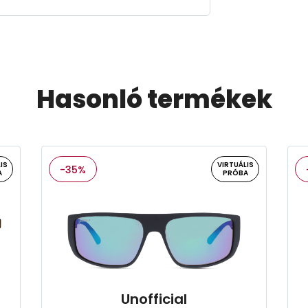
Hasonló termékek
IS
VIRTUÁLIS
-35%
A
PRÓBA
Unofficial