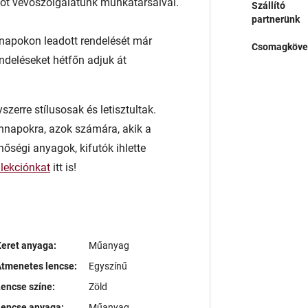
atot vevőszolgálatunk munkatársaival.
Szállító
partnerünk
napokon leadott rendelését már
Csomagköve
endeléseket hétfőn adjuk át
zerre stílusosak és letisztultak.
nnapokra, azok számára, akik a
inőségi anyagok, kifutók ihlette
llekciónkat
itt is!
eret anyaga:
Műanyag
tmenetes lencse:
Egyszínű
encse színe:
Zöld
Lencse anyaga:
Műanyag