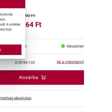
funkciók
19.790 Ft
alon
12.864 Ft
át. A sütikkel
ató Süti
megvásárolható
Készleten
s
Mi a méretem?
S
35/99/135
Kosárba
érhetőség ellenőrzése