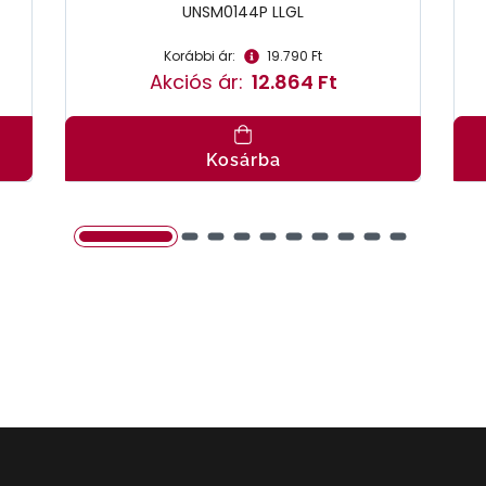
UNSM0144P LLGL
Korábbi ár:
19.790 Ft
Akciós ár:
12.864 Ft
Kosárba