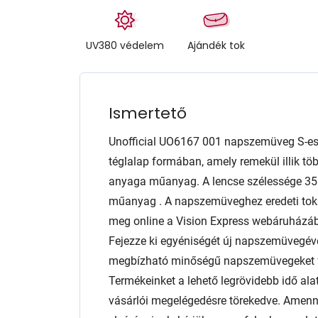
UV380 védelem
Ajándék tok
Ismertető
Unofficial UO6167 001 napszemüveg S-es
téglalap formában, amely remekül illik töb
anyaga műanyag. A lencse szélessége 3
műanyag . A napszemüveghez eredeti tok é
meg online a Vision Express webáruházábó
Fejezze ki egyéniségét új napszemüvegéve
megbízható minőségű napszemüvegeket f
Termékeinket a lehető legrövidebb idő alat
vásárlói megelégedésre törekedve. Amen