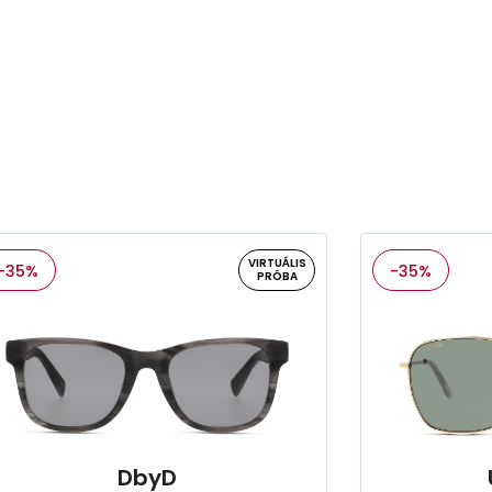
VIRTUÁLIS
-35%
-35%
PRÓBA
DbyD