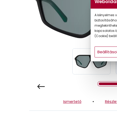
Weboldal
Gyermek
A kényelmes v
biztosításáho
megtekintheted
kapcsolatos b
(Cookie) beállí
Beállításo
Ismertető
Részle