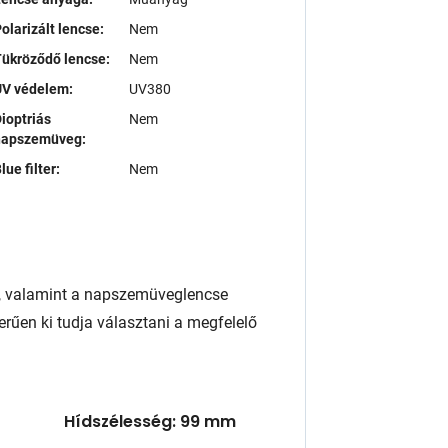
olarizált lencse:
Nem
ükröződő lencse:
Nem
UV védelem:
UV380
ioptriás
Nem
napszemüveg:
lue filter:
Nem
, valamint a napszemüveglencse
rűen ki tudja választani a megfelelő
Hídszélesség: 99 mm