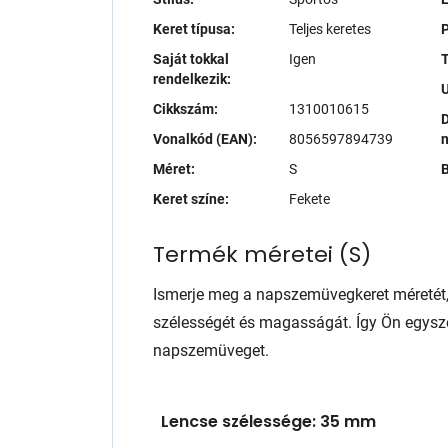
Keret típusa:
Teljes keretes
P
Saját tokkal
Igen
T
rendelkezik:
Cikkszám:
1310010615
D
Vonalkód (EAN):
8056597894739
Méret:
S
B
Keret színe:
Fekete
Termék méretei
(
S
)
Ismerje meg a napszemüvegkeret méretét
szélességét és magasságát. Így Ön egysze
napszemüveget.
Lencse szélessége: 35 mm