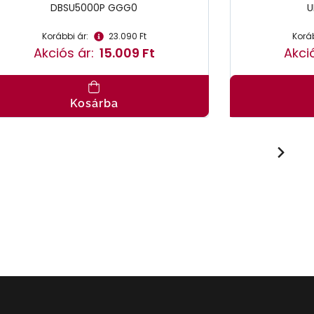
DBSU5000P GGG0
U
Korábbi ár:
23.090 Ft
Koráb
Akciós ár:
15.009 Ft
Akció
Kosárba