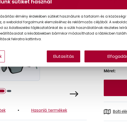
unk sütiket használ
ásárlási élmény érdekében sütiket használunk a tartalom és a közösségi 
Korábbi ár:
z, a weboldal forgalmunk elemzéséhez és reklámozás céljából. A webold
 az Adatkezelési tájékoztatónkat és a sütik használatának részletes leírás
Akciós ár:
eállításaidat a későbbiekben bármikor módosíthatod a láblécben találh
tások feliratra kattintva.
Online 
k
Elutasítás
Elfogadá
Méret:
tek
Hasonló termékek
Bolti el