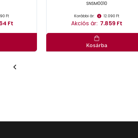
SNSM0010
790 Ft
Korábbi ár:
12.090 Ft
64 Ft
Akciós ár:
7.859 Ft
Kosárba