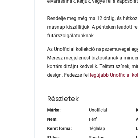
elvárásainak, kérjük, vegye fel a kapcsol
Rendelje meg még ma 12 óráig, és hétköz
másnap kiszállítjuk. A pénteken leadott r
futárszolgálatunknak.
Az Unofficial kollekció napszemüvegei egys
Merész megjelenést biztosítanak a minde
kortárs dizájnt kedvelik. Telített színek, m
design. Fedezze fel
legújabb Unofficial ko
Részletek
Márka:
Unofficial
K
Nem:
Férfi
Á
Keret forma:
Téglalap
L
Stílus:
Sportos