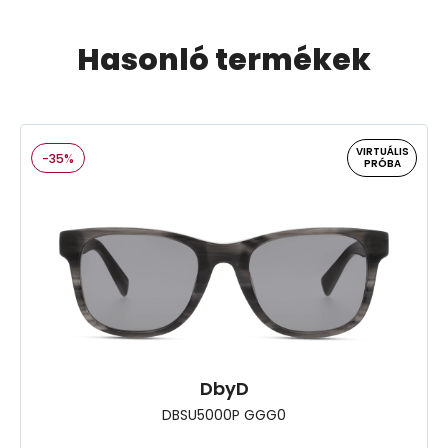
Hasonló termékek
VIRTUÁLIS
-35%
PRÓBA
DbyD
DBSU5000P GGG0