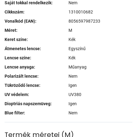
Saját tokkal rendelkezik:
Nem
Cikkszám:
1310010682
Vonalkód (EAN):
8056597987233
Méret:
M
Keret színe:
Kék
Átmenetes lencse:
Egyszínű
Lencse színe:
Kék
Lencse anyaga:
Műanyag
Polarizált lencse:
Nem
Tükröződő lencse:
Igen
UV védelem:
UV380
Dioptriás napszemüveg:
Igen
Blue filter:
Nem
Termék méretei
(
M
)