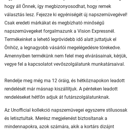
hogy áll Önnek, így megbizonyosodhat, hogy remek
választás lesz. Fejezze ki egyéniségét új napszemüvegével!
Csak eredeti márkákat és megbízható minőségű
napszemüvegeket forgalmazunk a Vision Expressnél.
Termékeinket a lehető legrövidebb idő alatt juttatjuk el
Önhöz, a legnagyobb vásárlói megelégedésre törekedve.
Amennyiben termékünk nem felel meg elvárásainak, kérjük,
vegye fel a kapcsolatot vevőszolgálatunk munkatársaival.
Rendelje meg még ma 12 óráig, és hétköznapokon leadott
rendelését már másnap kiszállítjuk. A pénteken leadott
rendeléseket hétfőn adjuk át futárszolgálatunknak.
Az Unofficial kollekció napszemüvegei egyszerre stílusosak
és letisztultak. Merész megjelenést biztosítanak a
mindennapokra, azok számára, akik a kortárs dizájnt