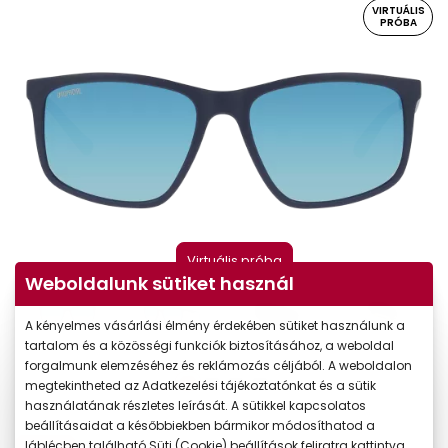
VIRTUÁLIS
PRÓBA
Virtuális próba
Weboldalunk sütiket használ
A kényelmes vásárlási élmény érdekében sütiket használunk a
tartalom és a közösségi funkciók biztosításához, a weboldal
forgalmunk elemzéséhez és reklámozás céljából. A weboldalon
megtekintheted az Adatkezelési tájékoztatónkat és a sütik
használatának részletes leírását. A sütikkel kapcsolatos
beállításaidat a későbbiekben bármikor módosíthatod a
láblécben található Süti (Cookie) beállítások feliratra kattintva.
-35%