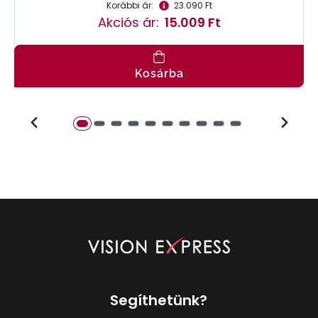
Korábbi ár:
23.090 Ft
Akciós ár:
15.009 Ft
Kosárba
Segíthetünk?