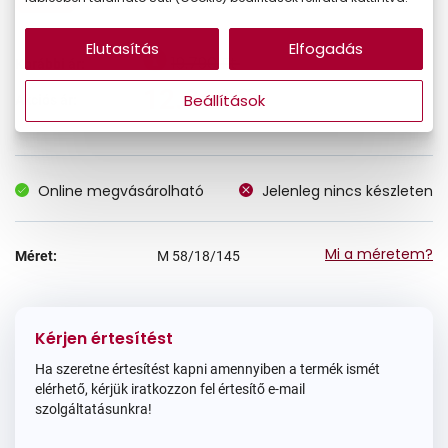
Elutasítás
Elfogadás
19.790 Ft
Korábbi ár:
12.864 Ft
Beállítások
Akciós ár:
Online megvásárolható
Jelenleg nincs készleten
Mi a méretem?
Méret:
M
58/18/145
Kérjen értesítést
Ha szeretne értesítést kapni amennyiben a termék ismét
elérhető, kérjük iratkozzon fel értesítő e-mail
szolgáltatásunkra!