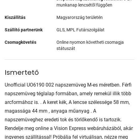
munkanap lencsétől függően
Kiszállítás
Magyarország területén
Szállító partnerünk
GLS, MPL Futárszolgálat
Csomagkövetés
Online nyomon követheti csomagja
státuszát
Ismertető
Unofficial UO6190 002 napszemüveg M-es méretben. Férfi
napszemüveg téglalap formában, amely remekül illik több
arcformához is. . A keret kék, A lencse szélessége 58 mm,
magassága 44 mm , anyaga műanyag . A
napszemüveghez eredeti tok és törlőkendő is tartozik.
Rendelje meg online a Vision Express webáruházából, akár
ingyenes szállítással! Próbálja fel virtuálisan, nézze meg