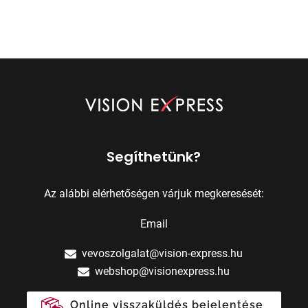
Segíthetünk?
Az alábbi elérhetőségen várjuk megkeresését:
Email
vevoszolgalat@vision-express.hu
webshop@visionexpress.hu
Online visszaküldés bejelentése