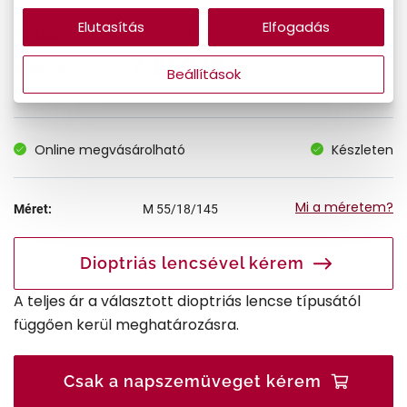
Elutasítás
Elfogadás
12.090 Ft
Korábbi ár:
7.859 Ft
Akciós ár:
Beállítások
Online megvásárolható
Készleten
Mi a méretem?
Méret:
M
55/18/145
Dioptriás lencsével kérem
A teljes ár a választott dioptriás lencse típusától
függően kerül meghatározásra.
Csak a napszemüveget kérem