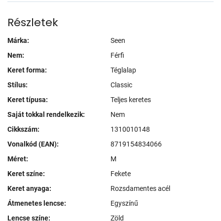
Részletek
Márka:
Seen
Nem:
Férfi
Keret forma:
Téglalap
Stílus:
Classic
Keret típusa:
Teljes keretes
Saját tokkal rendelkezik:
Nem
Cikkszám:
1310010148
Vonalkód (EAN):
8719154834066
Méret:
M
Keret színe:
Fekete
Keret anyaga:
Rozsdamentes acél
Átmenetes lencse:
Egyszínű
Lencse színe:
Zöld