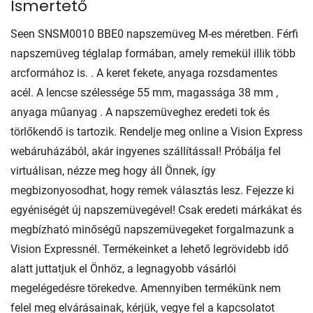
Ismertető
Seen SNSM0010 BBE0 napszemüveg M-es méretben. Férfi
napszemüveg téglalap formában, amely remekül illik több
arcformához is. . A keret fekete, anyaga rozsdamentes
acél. A lencse szélessége 55 mm, magassága 38 mm ,
anyaga műanyag . A napszemüveghez eredeti tok és
törlőkendő is tartozik. Rendelje meg online a Vision Express
webáruházából, akár ingyenes szállítással! Próbálja fel
virtuálisan, nézze meg hogy áll Önnek, így
megbizonyosodhat, hogy remek választás lesz. Fejezze ki
egyéniségét új napszemüvegével! Csak eredeti márkákat és
megbízható minőségű napszemüvegeket forgalmazunk a
Vision Expressnél. Termékeinket a lehető legrövidebb idő
alatt juttatjuk el Önhöz, a legnagyobb vásárlói
megelégedésre törekedve. Amennyiben termékünk nem
felel meg elvárásainak, kérjük, vegye fel a kapcsolatot