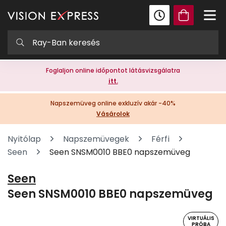
Foglaljon online időpontot látásvizsgálatra
itt.
Napszemüveg online exkluzív akár -40%
Vásárolok
Nyitólap
Napszemüvegek
Férfi
Seen
Seen SNSM0010 BBE0 napszemüveg
Seen
Seen SNSM0010 BBE0 napszemüveg
VIRTUÁLIS
PRÓBA