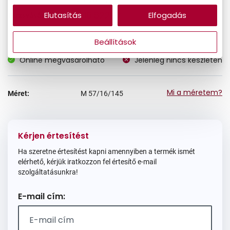
16.822 Ft
Elutasítás
Elfogadás
Törzsvásárlói ár:
Beállítások
Online megvásárolható
Jelenleg nincs készleten
Mi a méretem?
Méret:
M
57/16/145
Kérjen értesítést
Ha szeretne értesítést kapni amennyiben a termék ismét
elérhető, kérjük iratkozzon fel értesítő e-mail
szolgáltatásunkra!
E-mail cím: