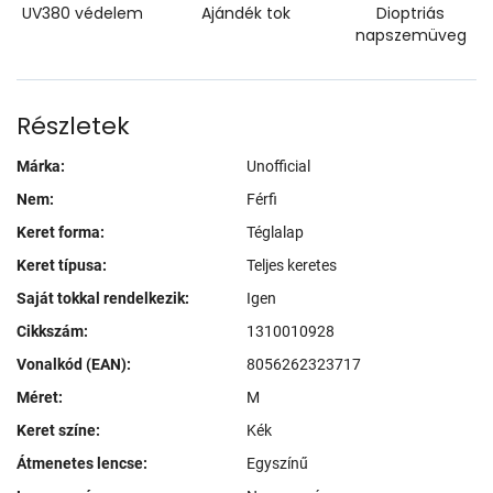
UV380 védelem
Ajándék tok
Dioptriás
napszemüveg
Részletek
Márka:
Unofficial
Nem:
Férfi
Keret forma:
Téglalap
Keret típusa:
Teljes keretes
Saját tokkal rendelkezik:
Igen
Cikkszám:
1310010928
Vonalkód (EAN):
8056262323717
Méret:
M
Keret színe:
Kék
Átmenetes lencse:
Egyszínű