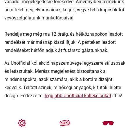
vásárlói megelégedésre törekedve. Amennyiben termékünk
nem felel meg elvárásainak, kérjük, vegye fel a kapcsolatot
vevőszolgálatunk munkatársaival.
Rendelje meg még ma 12 óráig, és hétköznapokon leadott
rendelését már másnap kiszállítjuk. A pénteken leadott
rendeléseket hétfőn adjuk át futárszolgálatunknak.
Az Unofficial kollekció napszemüvegei egyszerre stílusosak
és letisztultak. Merész megjelenést biztosítanak a
mindennapokra, azok számára, akik a kortárs dizájnt
kedvelik. Telített színek, minőségi anyagok, kifutók ihlette
design. Fedezze fel
legújabb Unofficial kollekciónkat
itt is!