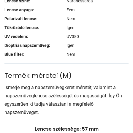
Lencse színe:
Narancssárga
Lencse anyaga:
Fém
Polarizált lencse:
Nem
Tükröződő lencse:
Igen
UV védelem:
UV380
Dioptriás napszemüveg:
Igen
Blue filter:
Nem
Termék méretei
(
M
)
Ismerje meg a napszemüvegkeret méretét, valamint a
napszemüveglencse szélességét és magasságát. Így Ön
egyszerűen ki tudja választani a megfelelő
napszemüveget.
Lencse szélessége: 57 mm