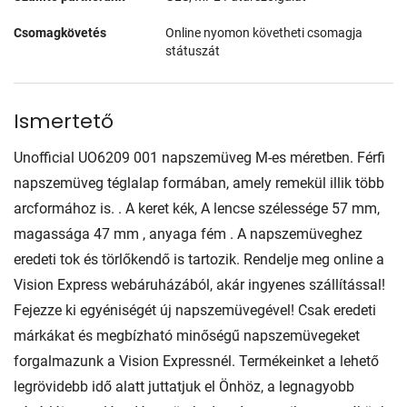
Csomagkövetés
Online nyomon követheti csomagja
státuszát
Ismertető
Unofficial UO6209 001 napszemüveg M-es méretben. Férfi
napszemüveg téglalap formában, amely remekül illik több
arcformához is. . A keret kék, A lencse szélessége 57 mm,
magassága 47 mm , anyaga fém . A napszemüveghez
eredeti tok és törlőkendő is tartozik. Rendelje meg online a
Vision Express webáruházából, akár ingyenes szállítással!
Fejezze ki egyéniségét új napszemüvegével! Csak eredeti
márkákat és megbízható minőségű napszemüvegeket
forgalmazunk a Vision Expressnél. Termékeinket a lehető
legrövidebb idő alatt juttatjuk el Önhöz, a legnagyobb