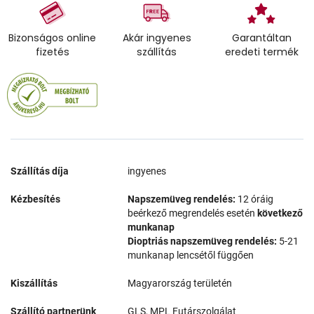
Bizonságos online
Akár ingyenes
Garantáltan
fizetés
szállítás
eredeti termék
Szállítás díja
ingyenes
Kézbesítés
Napszemüveg rendelés:
12 óráig
beérkező megrendelés esetén
következő
munkanap
Dioptriás napszemüveg rendelés:
5-21
munkanap lencsétől függően
Kiszállítás
Magyarország területén
Szállító partnerünk
GLS, MPL Futárszolgálat