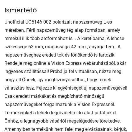
Ismertető
Unofficial UO5146 002 polarizált napszemüveg L-es
méretben. Férfi napszemüveg téglalap formában, amely
remekül illik több arcformához is. . A keret barna, A lencse
szélessége 63 mm, magassága 42 mm , anyaga fém . A
napszemüveghez eredeti tok és törlőkendő is tartozik.
Rendelje meg online a Vision Express webáruházából, akár
ingyenes szállítással! Próbálja fel virtuálisan, nézze meg
hogy áll Önnek, így megbizonyosodhat, hogy remek
választás lesz. Fejezze ki egyéniségét új napszemüvegével!
Csak eredeti márkákat és megbízható minőségű
napszemüvegeket forgalmazunk a Vision Expressnél.
Termékeinket a lehető legrövidebb idő alatt juttatjuk el
Önhöz, a legnagyobb vásárlói megelégedésre törekedve.
Amennyiben termékünk nem felel meg elvárásainak, kérjük,