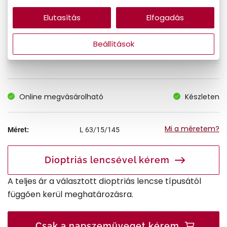
Elutasítás
Elfogadás
19.790 Ft
Korábbi ár:
Beállítások
12.864 Ft
Akciós ár:
Online megvásárolható
Készleten
Mi a méretem?
Méret:
L
63/15/145
Dioptriás lencsével kérem
A teljes ár a választott dioptriás lencse típusától
függően kerül meghatározásra.
Csak a napszemüveget kérem