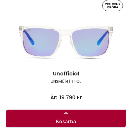
VIRTUÁLIS
PRÓBA
Unofficial
UNSM0141 TTGL
Ár:
19.790 Ft
Kosárba