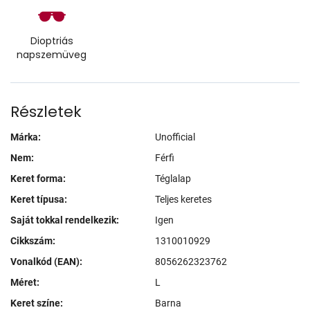
Dioptriás
napszemüveg
Részletek
Márka:
Unofficial
Nem:
Férfi
Keret forma:
Téglalap
Keret típusa:
Teljes keretes
Saját tokkal rendelkezik:
Igen
Cikkszám:
1310010929
Vonalkód (EAN):
8056262323762
Méret:
L
Keret színe:
Barna