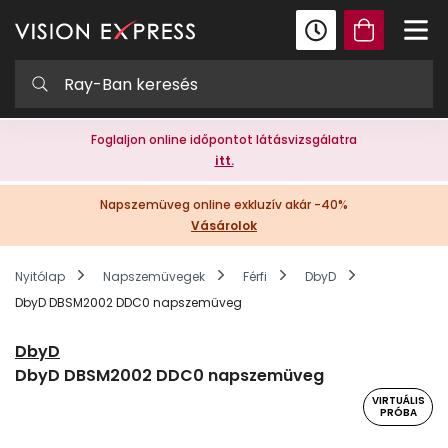
Foglaljon online időpontot látásvizsgálatra
itt.
Napszemüveg online exkluzív akár -40%
Vásárolok
Nyitólap
Napszemüvegek
Férfi
DbyD
DbyD DBSM2002 DDC0 napszemüveg
DbyD
DbyD DBSM2002 DDC0 napszemüveg
VIRTUÁLIS
PRÓBA