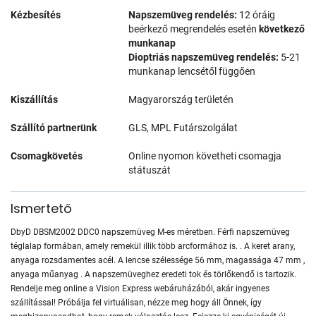
Kézbesítés
Napszemüveg rendelés:
12 óráig
beérkező megrendelés esetén
következő
munkanap
Dioptriás napszemüveg rendelés:
5-21
munkanap lencsétől függően
Kiszállítás
Magyarország területén
Szállító partnerünk
GLS, MPL Futárszolgálat
Csomagkövetés
Online nyomon követheti csomagja
státuszát
Ismertető
DbyD DBSM2002 DDC0 napszemüveg M-es méretben. Férfi napszemüveg
téglalap formában, amely remekül illik több arcformához is. . A keret arany,
anyaga rozsdamentes acél. A lencse szélessége 56 mm, magassága 47 mm ,
anyaga műanyag . A napszemüveghez eredeti tok és törlőkendő is tartozik.
Rendelje meg online a Vision Express webáruházából, akár ingyenes
szállítással! Próbálja fel virtuálisan, nézze meg hogy áll Önnek, így