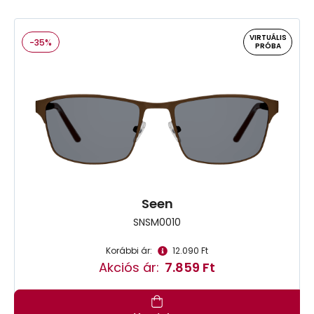
VIRTUÁLIS
-35%
PRÓBA
Seen
SNSM0010
Korábbi ár:
12.090 Ft
Akciós ár:
7.859 Ft