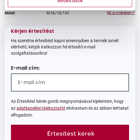
Beállítások
Mi a méretem?
Méret:
M
56/18/145
Kérjen értesítést
Ha szeretne értesítést kapni amennyiben a termék ismét
elérhető, kérjük iratkozzon fel értesítő e-mail
szolgáltatásunkra!
E-mail cím:
Az Értesítést kérek gomb megnyomásával kijelentem, hogy
az
adatkezelési tájékoztatót
elolvastam és az abban leírtakat
elfogadom.
Értesítést kérek