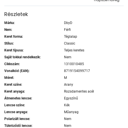
Részletek
Márka:
DbyD
Nem:
Férfi
Keret forma:
Téglalap
Stílus:
Classic
Keret típusa:
Teljes keretes
Saját tokkal rendelkezik:
Nem
Cikkszám:
1310010485
Vonalkód (EAN):
8719154099717
Méret:
M
Keret színe:
Arany
Keret anyaga:
Rozsdamentes acél
Átmenetes lencse:
Egyszínű
Lencse színe:
Kék
Lencse anyaga:
Műanyag
Polarizált lencse:
Nem
Tükröződő lencse:
Nem