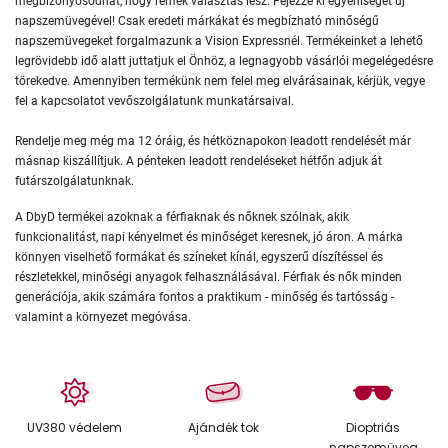
megbizonyosodhat, hogy remek választás lesz. Fejezze ki egyéniségét új
napszemüvegével! Csak eredeti márkákat és megbízható minőségű
napszemüvegeket forgalmazunk a Vision Expressnél. Termékeinket a lehető
legrövidebb idő alatt juttatjuk el Önhöz, a legnagyobb vásárlói megelégedésre
törekedve. Amennyiben termékünk nem felel meg elvárásainak, kérjük, vegye
fel a kapcsolatot vevőszolgálatunk munkatársaival.
Rendelje meg még ma 12 óráig, és hétköznapokon leadott rendelését már
másnap kiszállítjuk. A pénteken leadott rendeléseket hétfőn adjuk át
futárszolgálatunknak.
A DbyD termékei azoknak a férfiaknak és nőknek szólnak, akik
funkcionalitást, napi kényelmet és minőséget keresnek, jó áron. A márka
könnyen viselhető formákat és színeket kínál, egyszerű díszítéssel és
részletekkel, minőségi anyagok felhasználásával. Férfiak és nők minden
generációja, akik számára fontos a praktikum - minőség és tartósság -
valamint a környezet megóvása.
UV380 védelem
Ajándék tok
Dioptriás
napszemüveg