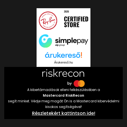
Árukereső.hu
A kibertámadások elleni felkészülésében a
Mastercard RiskRecon
segít minket. Védje meg magát Ön is a Mastercard kibervédelmi
kisokos segítségével!
Részletekért kattintson ide!