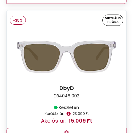
VIRTUÁLIS
-35%
PRÓBA
DbyD
DB4048 002
Készleten
Korábbi ár:
23.090 Ft
Akciós ár:
15.009 Ft