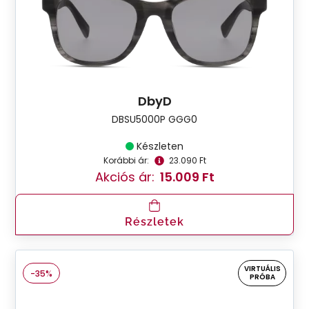
DbyD
DBSU5000P GGG0
Készleten
Korábbi ár:
23.090 Ft
Akciós ár:
15.009 Ft
Részletek
VIRTUÁLIS
-35%
PRÓBA