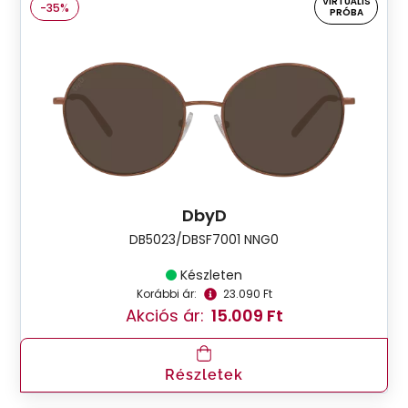
VIRTUÁLIS
-35%
PRÓBA
DbyD
DB5023/DBSF7001 NNG0
Készleten
Korábbi ár:
23.090 Ft
Akciós ár:
15.009 Ft
Részletek