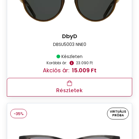
DbyD
DBSU5003 NNE0
Készleten
Korábbi ár:
23.090 Ft
Akciós ár:
15.009 Ft
Részletek
VIRTUÁLIS
-35%
PRÓBA