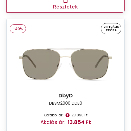
Részletek
VIRTUÁLIS
-40%
PRÓBA
DbyD
DBSM2000 DDE0
Korábbi ár:
23.090 Ft
Akciós ár:
13.854 Ft