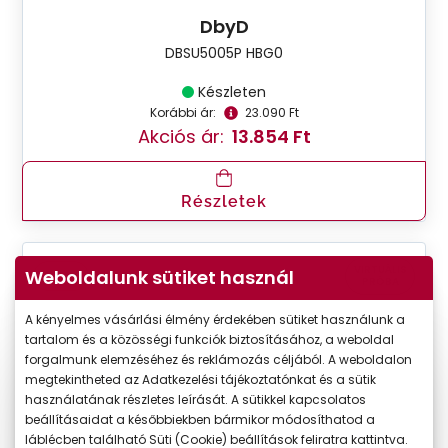
DbyD
DBSU5005P HBG0
Készleten
Korábbi ár:
23.090 Ft
Akciós ár:
13.854 Ft
Részletek
VIRTUÁLIS
Weboldalunk sütiket használ
-40%
PRÓBA
A kényelmes vásárlási élmény érdekében sütiket használunk a
tartalom és a közösségi funkciók biztosításához, a weboldal
forgalmunk elemzéséhez és reklámozás céljából. A weboldalon
megtekintheted az Adatkezelési tájékoztatónkat és a sütik
használatának részletes leírását. A sütikkel kapcsolatos
beállításaidat a későbbiekben bármikor módosíthatod a
láblécben található Süti (Cookie) beállítások feliratra kattintva.