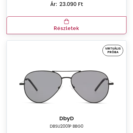
Ár:
23.090 Ft
Részletek
VIRTUÁLIS
PRÓBA
DbyD
DBSU2001P BBG0