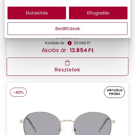
Elutasítás
Elfogadás
DbyD
DBSU2001P DDE0
Beállítások
Készleten
Korábbi ár:
23.090 Ft
Akciós ár:
13.854 Ft
Részletek
VIRTUÁLIS
-40%
PRÓBA