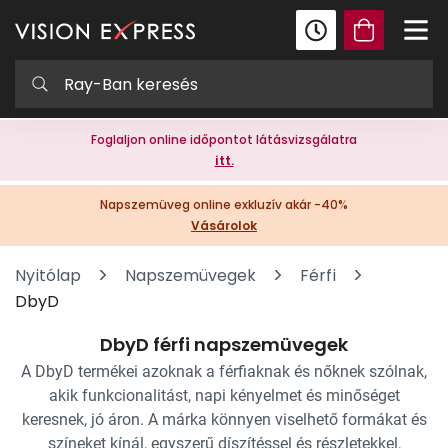
Foglaljon online időpontot látásvizsgálatra
itt.
Napszemüveg online exkluzív akár -40%
Vásárolok
Nyitólap
Napszemüvegek
Férfi
DbyD
DbyD férfi napszemüvegek
A DbyD termékei azoknak a férfiaknak és nőknek szólnak,
akik funkcionalitást, napi kényelmet és minőséget
keresnek, jó áron. A márka könnyen viselhető formákat és
színeket kínál, egyszerű díszítéssel és részletekkel,