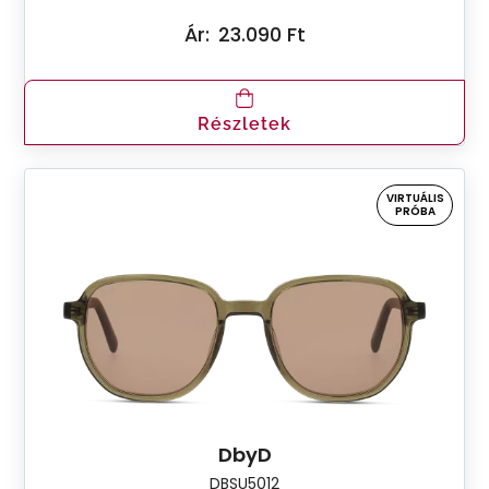
Ár:
23.090 Ft
Részletek
VIRTUÁLIS
PRÓBA
DbyD
DBSU5012