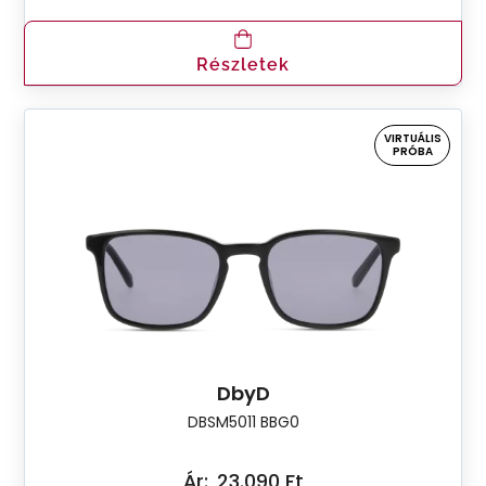
Részletek
VIRTUÁLIS
PRÓBA
DbyD
DBSM5011 BBG0
Ár:
23.090 Ft