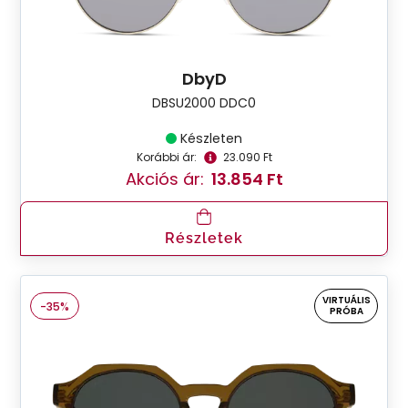
DbyD
DBSU2000 DDC0
Készleten
Korábbi ár:
23.090 Ft
Akciós ár:
13.854 Ft
Részletek
VIRTUÁLIS
-35%
PRÓBA