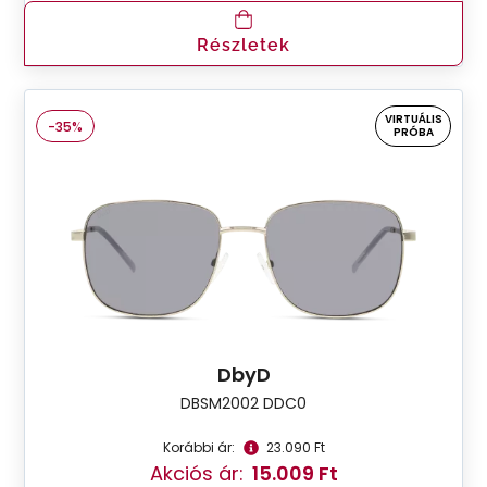
Részletek
VIRTUÁLIS
-35%
PRÓBA
DbyD
DBSM2002 DDC0
Korábbi ár:
23.090 Ft
Akciós ár:
15.009 Ft