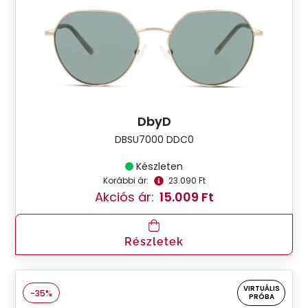
DbyD
DBSU7000 DDC0
Készleten
Korábbi ár:
23.090 Ft
Akciós ár:
15.009 Ft
Részletek
VIRTUÁLIS
-35%
PRÓBA