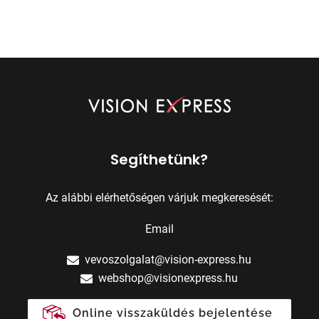
Segíthetünk?
Az alábbi elérhetőségen várjuk megkeresését:
Email
vevoszolgalat@vision-express.hu
webshop@visionexpress.hu
Online visszaküldés bejelentése