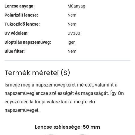
Lencse anyaga:
Műanyag
Polarizált lencse:
Nem
Tükröződő lencse:
Nem
UV védelem:
UV380
Dioptriás napszemüveg:
Igen
Blue filter:
Nem
Termék méretei
(
S
)
Ismerje meg a napszemüvegkeret méretét, valamint a
napszemüveglencse szélességét és magasságát. Így Ön
egyszerűen ki tudja választani a megfelelő
napszemüveget.
Lencse szélessége: 50 mm