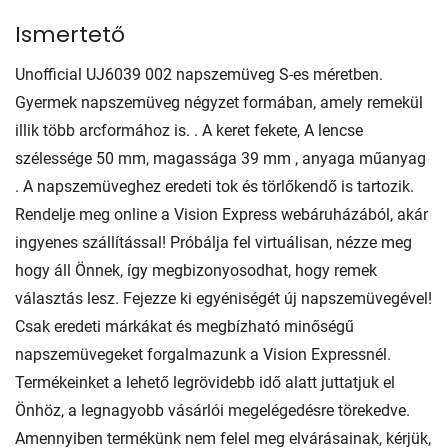
Ismertető
Unofficial UJ6039 002 napszemüveg S-es méretben.
Gyermek napszemüveg négyzet formában, amely remekül
illik több arcformához is. . A keret fekete, A lencse
szélessége 50 mm, magassága 39 mm , anyaga műanyag
. A napszemüveghez eredeti tok és törlőkendő is tartozik.
Rendelje meg online a Vision Express webáruházából, akár
ingyenes szállítással! Próbálja fel virtuálisan, nézze meg
hogy áll Önnek, így megbizonyosodhat, hogy remek
választás lesz. Fejezze ki egyéniségét új napszemüvegével!
Csak eredeti márkákat és megbízható minőségű
napszemüvegeket forgalmazunk a Vision Expressnél.
Termékeinket a lehető legrövidebb idő alatt juttatjuk el
Önhöz, a legnagyobb vásárlói megelégedésre törekedve.
Amennyiben termékünk nem felel meg elvárásainak, kérjük,