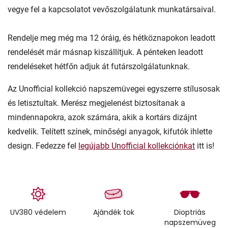
vegye fel a kapcsolatot vevőszolgálatunk munkatársaival.
Rendelje meg még ma 12 óráig, és hétköznapokon leadott
rendelését már másnap kiszállítjuk. A pénteken leadott
rendeléseket hétfőn adjuk át futárszolgálatunknak.
Az Unofficial kollekció napszemüvegei egyszerre stílusosak
és letisztultak. Merész megjelenést biztosítanak a
mindennapokra, azok számára, akik a kortárs dizájnt
kedvelik. Telített színek, minőségi anyagok, kifutók ihlette
design. Fedezze fel
legújabb Unofficial kollekciónkat
itt is!
UV380 védelem
Ajándék tok
Dioptriás
napszemüveg