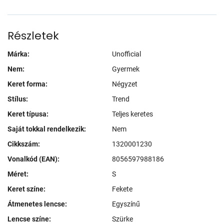
Részletek
Márka:
Unofficial
Nem:
Gyermek
Keret forma:
Négyzet
Stílus:
Trend
Keret típusa:
Teljes keretes
Saját tokkal rendelkezik:
Nem
Cikkszám:
1320001230
Vonalkód (EAN):
8056597988186
Méret:
S
Keret színe:
Fekete
Átmenetes lencse:
Egyszínű
Lencse színe:
Szürke