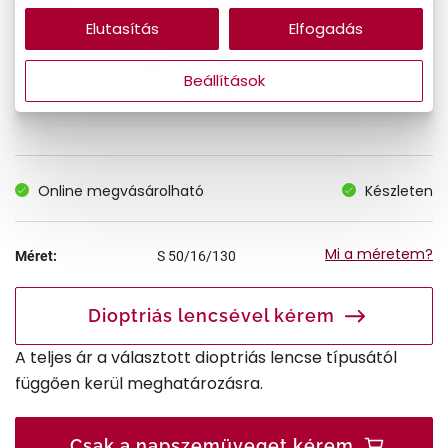
Elutasítás
Elfogadás
12.090 Ft
Korábbi ár:
Beállítások
7.859 Ft
Akciós ár:
Online megvásárolható
Készleten
Mi a méretem?
Méret:
S
50/16/130
Dioptriás lencsével kérem
A teljes ár a választott dioptriás lencse típusától
függően kerül meghatározásra.
Csak a napszemüveget kérem