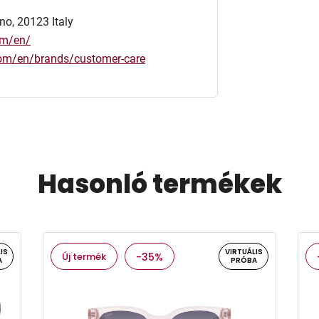
no, 20123 Italy
om/en/
.com/en/brands/customer-care
Hasonló termékek
IS
VIRTUÁLIS
Új termék
-35%
A
PRÓBA