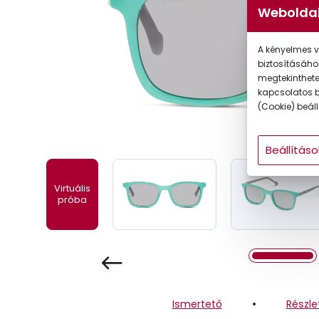
Weboldal
Gyermek
A kényelmes v
biztosításáho
megtekintheted
kapcsolatos b
(Cookie) beállí
Beállításo
Virtuális
próba
Ismertető
Részle