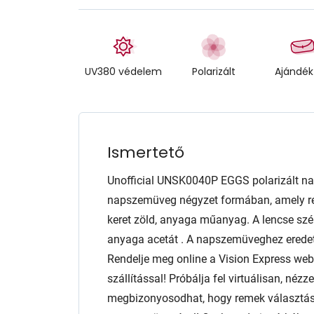
UV380 védelem
Polarizált
Ajándék
Ismertető
Unofficial UNSK0040P EGGS polarizált n
napszemüveg négyzet formában, amely reme
keret zöld, anyaga műanyag. A lencse s
anyaga acetát . A napszemüveghez eredeti 
Rendelje meg online a Vision Express we
szállítással! Próbálja fel virtuálisan, néz
megbizonyosodhat, hogy remek választás l