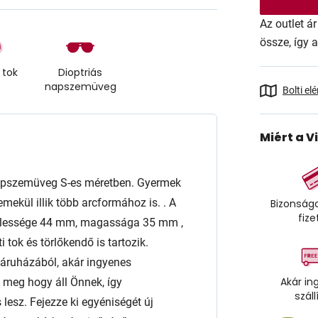
Az outlet 
össze, így 
 tok
Dioptriás
napszemüveg
Bolti el
Miért a V
apszemüveg S-es méretben. Gyermek
kül illik több arcformához is. . A
Bizonságo
fize
zélessége 44 mm, magassága 35 mm ,
tok és törlőkendő is tartozik.
báruházából, akár ingyenes
Akár in
ze meg hogy áll Önnek, így
száll
esz. Fejezze ki egyéniségét új