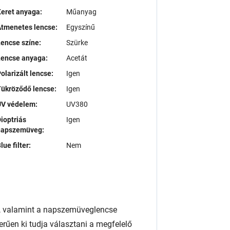
eret anyaga:
Műanyag
tmenetes lencse:
Egyszínű
encse színe:
Szürke
Lencse anyaga:
Acetát
olarizált lencse:
Igen
ükröződő lencse:
Igen
UV védelem:
UV380
ioptriás
Igen
napszemüveg:
lue filter:
Nem
, valamint a napszemüveglencse
rűen ki tudja választani a megfelelő