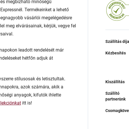
t és megbízható minőségű
xpressnél. Termékeinket a lehető
 a legnagyobb vásárlói megelégedésre
l meg elvárásainak, kérjük, vegye fel
saival.
Szállítás díj
napokon leadott rendelését már
Kézbesítés
endeléseket hétfőn adjuk át
zerre stílusosak és letisztultak.
Kiszállítás
nnapokra, azok számára, akik a
Szállító
inőségi anyagok, kifutók ihlette
partnerünk
llekciónkat
itt is!
Csomagköve