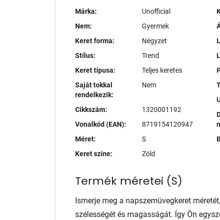
Márka:
Unofficial
K
Nem:
Gyermek
Á
Keret forma:
Négyzet
L
Stílus:
Trend
Keret típusa:
Teljes keretes
P
Saját tokkal
Nem
T
rendelkezik:
Cikkszám:
1320001192
D
Vonalkód (EAN):
8719154120947
Méret:
S
B
Keret színe:
Zöld
Termék méretei
(
S
)
Ismerje meg a napszemüvegkeret méretét
szélességét és magasságát. Így Ön egysze