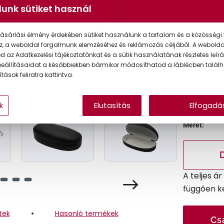
unk sütiket használ
Korábbi ár:
ásárlási élmény érdekében sütiket használunk a tartalom és a közösségi 
z, a weboldal forgalmunk elemzéséhez és reklámozás céljából. A webold
Akciós ár:
 az Adatkezelési tájékoztatónkat és a sütik használatának részletes leírás
eállításaidat a későbbiekben bármikor módosíthatod a láblécben találh
tások feliratra kattintva.
Online 
k
Elutasítás
Elfogadá
Méret:
A teljes á
függően k
tek
Hasonló termékek
Cs