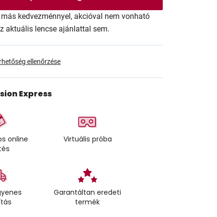
ár más kedvezménnyel, akcióval nem vonható
az aktuális lencse ajánlattal sem.
érhetőség ellenőrzése
ision Express
s online
Virtuális próba
tés
gyenes
Garantáltan eredeti
ítás
termék