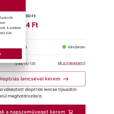
12.090 Ft
funkciók
alon
7.254 Ft
át. A sütikkel
ató Süti
megvásárolható
Készleten
s
Mi a méretem?
S
44/16/120
Dioptriás lencsével kérem
r a választott dioptriás lencse típusától
erül meghatározásra.
ak a napszemüveget kérem