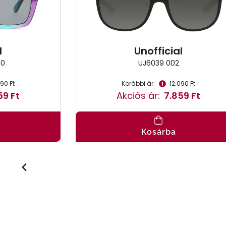
l
Unofficial
G0
UJ6039 002
090 Ft
Korábbi ár:
12.090 Ft
59 Ft
Akciós ár:
7.859 Ft
Kosárba