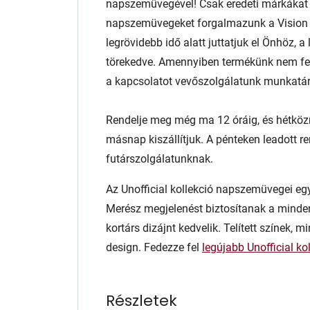
napszemüvegével! Csak eredeti márkáka
napszemüvegeket forgalmazunk a Vision E
legrövidebb idő alatt juttatjuk el Önhöz,
törekedve. Amennyiben termékünk nem fele
a kapcsolatot vevőszolgálatunk munkatár
Rendelje meg még ma 12 óráig, és hétköz
másnap kiszállítjuk. A pénteken leadott r
futárszolgálatunknak.
Az Unofficial kollekció napszemüvegei egys
Merész megjelenést biztosítanak a minde
kortárs dizájnt kedvelik. Telített színek, m
design. Fedezze fel
legújabb Unofficial ko
Részletek