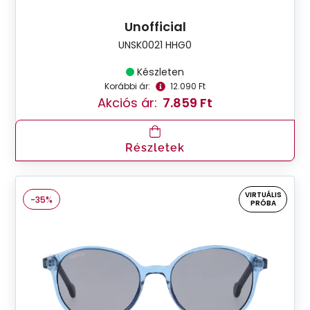
Unofficial
UNSK0021 HHG0
Készleten
Korábbi ár:
12.090 Ft
Akciós ár:
7.859 Ft
Részletek
VIRTUÁLIS
-35%
PRÓBA