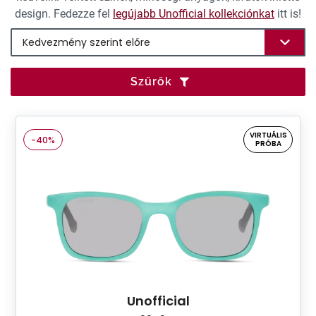
design. Fedezze fel
legújabb Unofficial kollekciónkat
itt is!
Szűrők
VIRTUÁLIS
-40%
PRÓBA
Unofficial