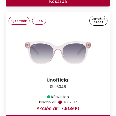
Kosárba
VIRTUÁLIS
Új termék
-35%
PRÓBA
Unofficial
0UJ6048
Készleten
Korábbi ár:
12.090 Ft
Akciós ár:
7.859 Ft