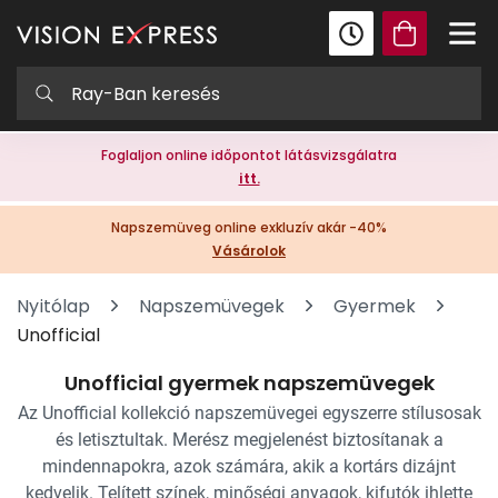
Foglaljon online időpontot látásvizsgálatra
itt.
Napszemüveg online exkluzív akár -40%
Vásárolok
Nyitólap
Napszemüvegek
Gyermek
Unofficial
Unofficial gyermek napszemüvegek
Az Unofficial kollekció napszemüvegei egyszerre stílusosak
és letisztultak. Merész megjelenést biztosítanak a
mindennapokra, azok számára, akik a kortárs dizájnt
kedvelik. Telített színek, minőségi anyagok, kifutók ihlette