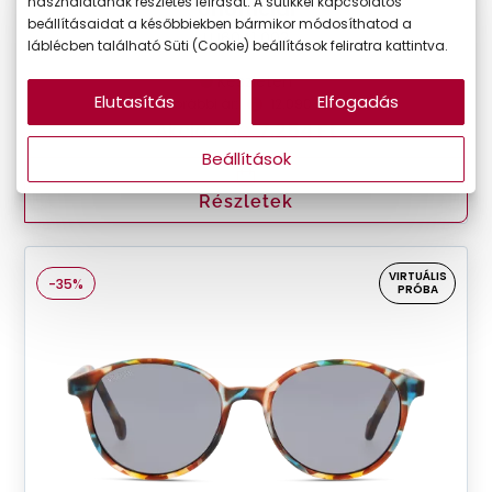
használatának részletes leírását. A sütikkel kapcsolatos
Unofficial
beállításaidat a későbbiekben bármikor módosíthatod a
UJ6041 002
láblécben található Süti (Cookie) beállítások feliratra kattintva.
Készleten
Elutasítás
Elfogadás
Korábbi ár:
12.090 Ft
Akciós ár:
7.254 Ft
Beállítások
Részletek
VIRTUÁLIS
-35%
PRÓBA