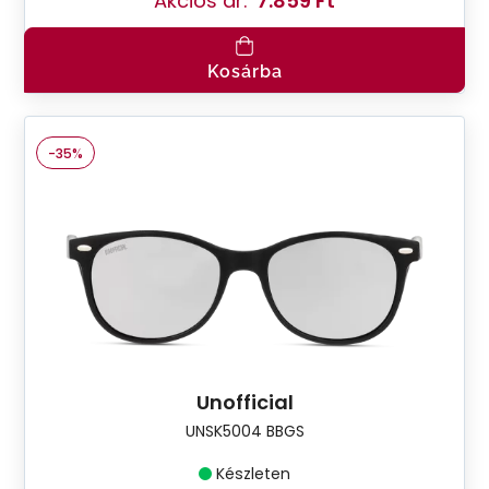
Akciós ár:
7.859 Ft
Kosárba
-35%
Unofficial
UNSK5004 BBGS
Készleten