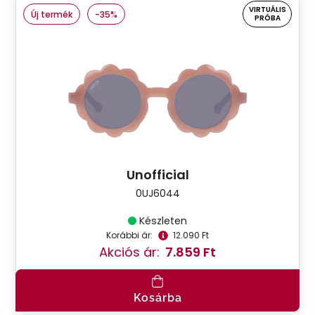
VIRTUÁLIS
Új termék
-35%
PRÓBA
Unofficial
0UJ6044
Készleten
Korábbi ár:
12.090 Ft
Akciós ár:
7.859 Ft
Kosárba