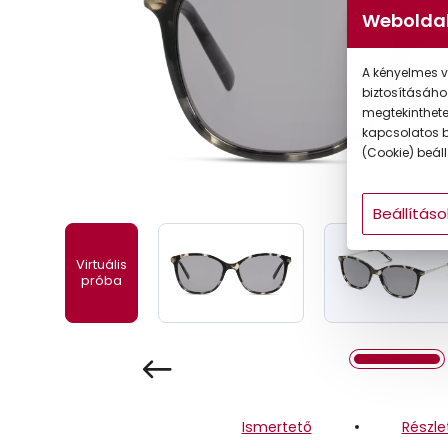
Gyermek
Weboldal
A kényelmes v
biztosításáho
megtekintheted
kapcsolatos b
(Cookie) beállí
Beállításo
Virtuális
próba
Ismertető
Részle