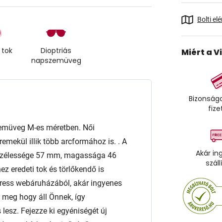
Bolti el
 tok
Dioptriás
Miért a V
napszemüveg
Bizonságo
fize
müveg M-es méretben. Női
ekül illik több arcformához is. . A
Akár in
e szélessége 57 mm, magassága 46
száll
eredeti tok és törlőkendő is
xpress webáruházából, akár ingyenes
ze meg hogy áll Önnek, így
esz. Fejezze ki egyéniségét új