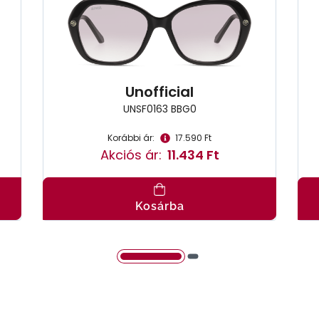
Unofficial
UNSF0163 BBG0
Korábbi ár:
17.590 Ft
Akciós ár:
11.434 Ft
Kosárba