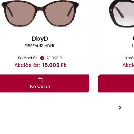
DbyD
DBSF5013 HDN0
Korábbi ár:
23.090 Ft
Korá
Akciós ár:
15.009 Ft
Akci
Kosárba