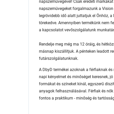
napszemüvegével! Csak eredeti márkáka
napszemüvegeket forgalmazunk a Vision E
legrövidebb idő alatt juttatjuk el Önhöz,
törekedve. Amennyiben termékünk nem fele
a kapcsolatot vevőszolgálatunk munkatár
Rendelje meg még ma 12 óráig, és hétköz
másnap kiszállítjuk. A pénteken leadott r
futárszolgálatunknak.
A DbyD termékei azoknak a férfiaknak és n
napi kényelmet és minőséget keresnek, jó
formákat és színeket kínál, egyszerű díszí
anyagok felhasználásával. Férfiak és nők
fontos a praktikum - minőség és tartóssá