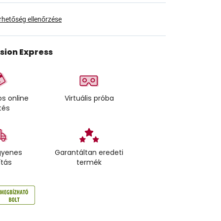
érhetőség ellenőrzése
ision Express
s online
Virtuális próba
tés
gyenes
Garantáltan eredeti
ítás
termék