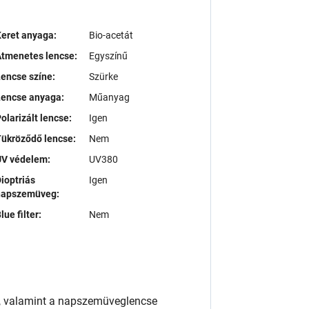
eret anyaga:
Bio-acetát
tmenetes lencse:
Egyszínű
encse színe:
Szürke
Lencse anyaga:
Műanyag
olarizált lencse:
Igen
ükröződő lencse:
Nem
UV védelem:
UV380
ioptriás
Igen
napszemüveg:
lue filter:
Nem
, valamint a napszemüveglencse