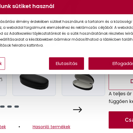
unk sütiket használ
Ár:
Törzsvásárlói
ásárlási élmény érdekében sütiket használunk a tartalom és a közösségi 
z, a weboldal forgalmunk elemzéséhez és reklámozás céljából. A webold
 az Adatkezelési tájékoztatónkat és a sütik használatának részletes leírás
eállításaidat a későbbiekben bármikor módosíthatod a láblécben találh
Online 
tások feliratra kattintva.
k
Elutasítás
Elfogadá
Méret:
A teljes á
függően k
Cs
tek
Hasonló termékek