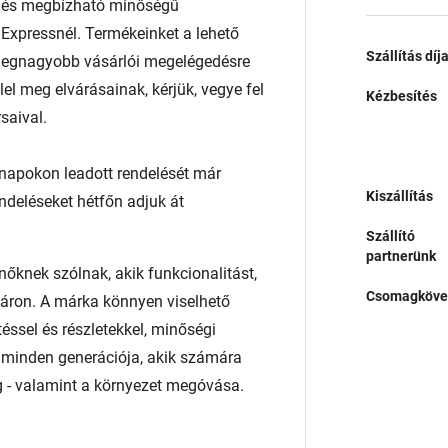
t és megbízható minőségű
xpressnél. Termékeinket a lehető
Szállítás díj
 a legnagyobb vásárlói megelégedésre
l meg elvárásainak, kérjük, vegye fel
Kézbesítés
saival.
napokon leadott rendelését már
Kiszállítás
endeléseket hétfőn adjuk át
Szállító
partnerünk
őknek szólnak, akik funkcionalitást,
Csomagköve
 áron. A márka könnyen viselhető
téssel és részletekkel, minőségi
 minden generációja, akik számára
g - valamint a környezet megóvása.