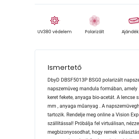
UV380 védelem
Polarizált
Ajándék
Ismertető
DbyD DBSF5013P BSG0 polarizált napsze
napszemüveg mandula formában, amely rem
keret fekete, anyaga bio-acetát. A lencs
mm , anyaga műanyag . A napszemüveghez 
tartozik. Rendelje meg online a Vision E
szállítással! Próbálja fel virtuálisan, néz
megbizonyosodhat, hogy remek választás l