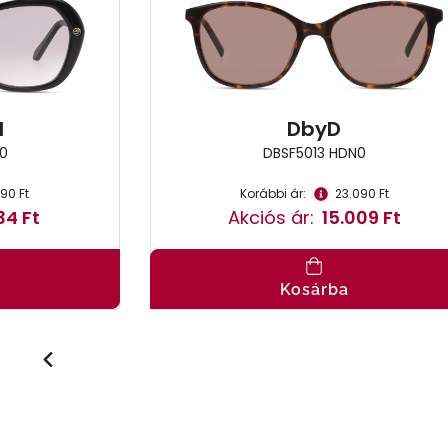
l
DbyD
0
DBSF5013 HDN0
590 Ft
Korábbi ár:
23.090 Ft
34 Ft
Akciós ár:
15.009 Ft
Kosárba