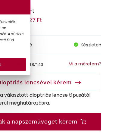
23.090 Ft
19.627 Ft
 ár:
funkciók
alon
át. A sütikkel
ató Süti
megvásárolható
Készleten
Mi a méretem?
s
M
57/18/140
Dioptriás lencsével kérem
r a választott dioptriás lencse típusától
erül meghatározásra.
ak a napszemüveget kérem