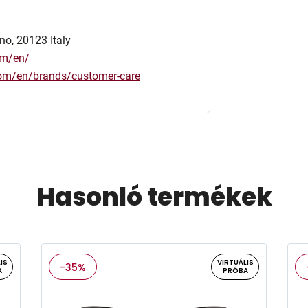
no, 20123 Italy
om/en/
.com/en/brands/customer-care
Hasonló termékek
IS
VIRTUÁLIS
-35%
A
PRÓBA