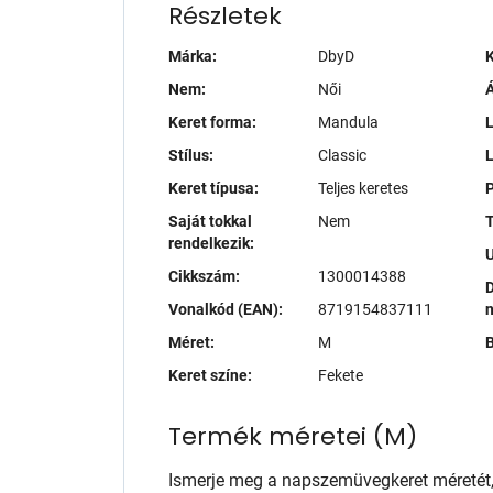
Részletek
Márka:
DbyD
K
Nem:
Női
Á
Keret forma:
Mandula
L
Stílus:
Classic
Keret típusa:
Teljes keretes
P
Saját tokkal
Nem
T
rendelkezik:
Cikkszám:
1300014388
D
Vonalkód (EAN):
8719154837111
Méret:
M
B
Keret színe:
Fekete
Termék méretei
(
M
)
Ismerje meg a napszemüvegkeret méretét