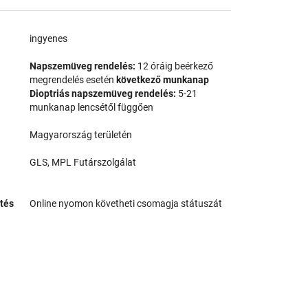
a
ingyenes
Napszemüveg rendelés:
12 óráig beérkező
megrendelés esetén
következő munkanap
Dioptriás napszemüveg rendelés:
5-21
munkanap lencsétől függően
Magyarország területén
GLS, MPL Futárszolgálat
tés
Online nyomon követheti csomagja státuszát