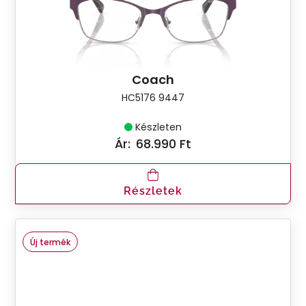
Coach
HC5176 9447
Készleten
Ár:
68.990 Ft
Részletek
Új termék