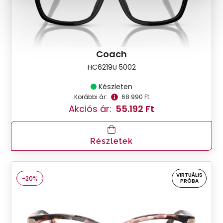
Coach
HC6219U 5002
Készleten
Korábbi ár:
68.990 Ft
Akciós ár:
55.192 Ft
Részletek
VIRTUÁLIS
-20%
PRÓBA