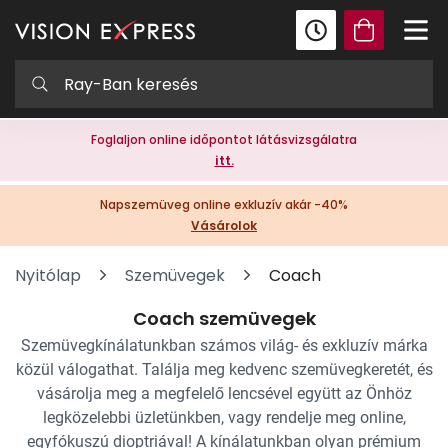
Foglaljon online időpontot látásvizsgálatra
itt.
Napszemüveg online exkluzív akár -40%
Vásárolok
Nyitólap
Szemüvegek
Coach
Coach szemüvegek
Szemüvegkínálatunkban számos világ- és exkluzív márka
közül válogathat. Találja meg kedvenc szemüvegkeretét, és
vásárolja meg a megfelelő lencsével együtt az Önhöz
legközelebbi üzletünkben, vagy rendelje meg online,
egyfókuszú dioptriával! A kínálatunkban olyan prémium