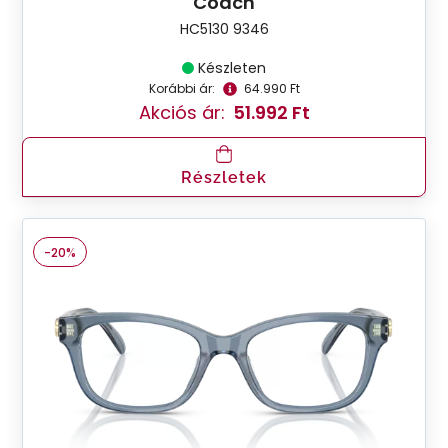
Coach
HC5130 9346
Készleten
Korábbi ár:
64.990 Ft
Akciós ár:
51.992 Ft
Részletek
-20%