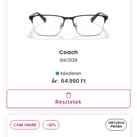
Coach
0HC5139
Készleten
Ár:
64.990 Ft
Részletek
VIRTUÁLIS
CSAK ONLINE
-30%
PRÓBA