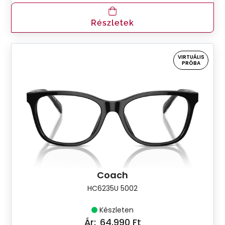
Részletek
VIRTUÁLIS
PRÓBA
Coach
HC6235U 5002
Készleten
Ár:
64.990 Ft