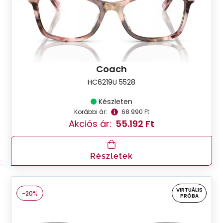
Coach
HC6219U 5528
Készleten
Korábbi ár:
68.990 Ft
Akciós ár:
55.192 Ft
Részletek
VIRTUÁLIS
-20%
PRÓBA