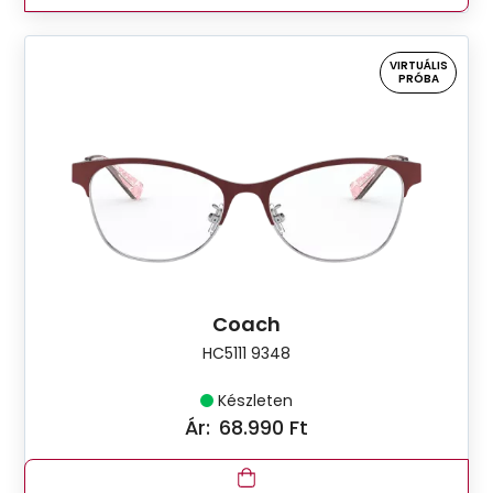
VIRTUÁLIS
PRÓBA
Coach
HC5111 9348
Készleten
Ár:
68.990 Ft