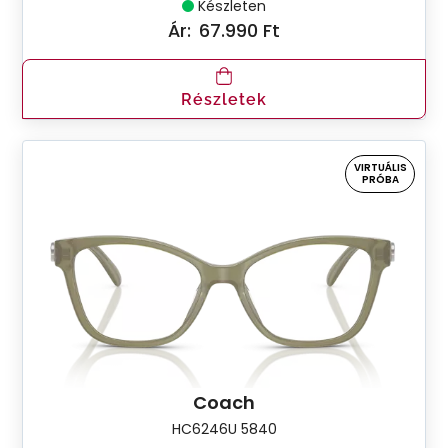
Készleten
Ár:
67.990 Ft
Részletek
VIRTUÁLIS
PRÓBA
Coach
HC6246U 5840