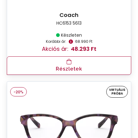
Coach
HC6153 5613
Készleten
Korábbi ár:
68.990 Ft
Akciós ár:
48.293 Ft
Részletek
VIRTUÁLIS
-20%
PRÓBA