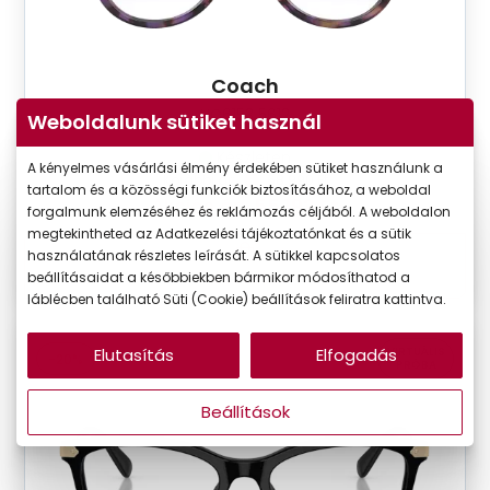
Coach
HC6153 5612
Weboldalunk sütiket használ
Készleten
A kényelmes vásárlási élmény érdekében sütiket használunk a
Korábbi ár:
68.990 Ft
tartalom és a közösségi funkciók biztosításához, a weboldal
Akciós ár:
55.192 Ft
forgalmunk elemzéséhez és reklámozás céljából. A weboldalon
megtekintheted az Adatkezelési tájékoztatónkat és a sütik
használatának részletes leírását. A sütikkel kapcsolatos
Részletek
beállításaidat a későbbiekben bármikor módosíthatod a
láblécben található Süti (Cookie) beállítások feliratra kattintva.
Elutasítás
Elfogadás
VIRTUÁLIS
-20%
PRÓBA
Beállítások