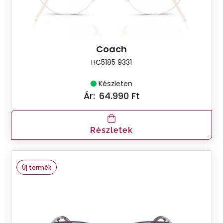
Coach
HC5185 9331
Készleten
Ár:
64.990 Ft
Részletek
Új termék