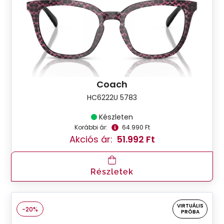
Coach
HC6222U 5783
Készleten
Korábbi ár:
64.990 Ft
Akciós ár:
51.992 Ft
Részletek
VIRTUÁLIS
-20%
PRÓBA