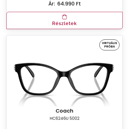
Ár:
64.990 Ft
Részletek
VIRTUÁLIS
PRÓBA
Coach
HC6246U 5002