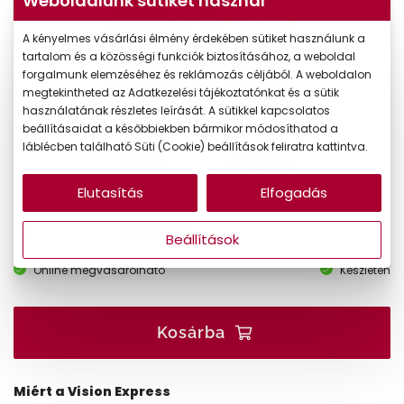
Weboldalunk sütiket használ
A kényelmes vásárlási élmény érdekében sütiket használunk a
tartalom és a közösségi funkciók biztosításához, a weboldal
forgalmunk elemzéséhez és reklámozás céljából. A weboldalon
megtekintheted az Adatkezelési tájékoztatónkat és a sütik
használatának részletes leírását. A sütikkel kapcsolatos
beállításaidat a későbbiekben bármikor módosíthatod a
láblécben található Süti (Cookie) beállítások feliratra kattintva.
Elutasítás
Elfogadás
1.690 Ft
Ár:
Beállítások
Online megvásárolható
Készleten
Kosárba
Miért a Vision Express