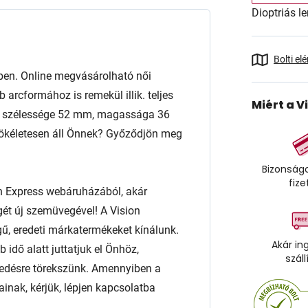
Dioptriás le
Bolti el
ben. Online megvásárolható női
rcformához is remekül illik. teljes
Miért a V
ncse szélessége 52 mm, magassága 36
tökéletesen áll Önnek? Győződjön meg
Bizonságo
fize
n Express webáruházából, akár
égét új szemüvegével! A Vision
ű, eredeti márkatermékeket kínálunk.
Akár in
 idő alatt juttatjuk el Önhöz,
száll
edésre törekszünk. Amennyiben a
ainak, kérjük, lépjen kapcsolatba