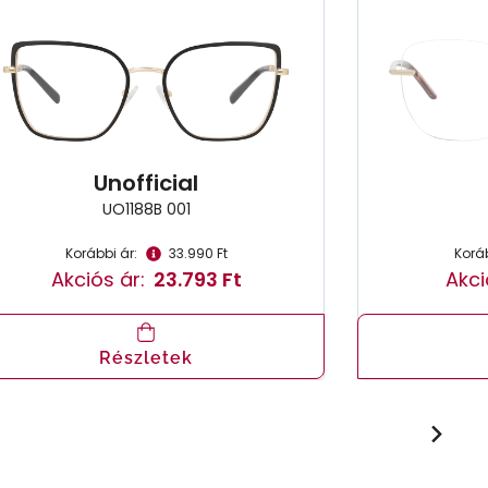
Unofficial
UO1188B 001
Korábbi ár:
33.990 Ft
Koráb
Akciós ár:
23.793 Ft
Akci
Részletek