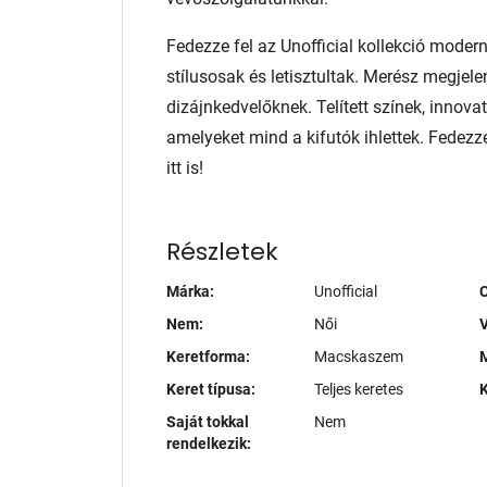
Fedezze fel az Unofficial kollekció mode
stílusosak és letisztultak. Merész megjel
dizájnkedvelőknek. Telített színek, innov
amelyeket mind a kifutók ihlettek. Fedezz
itt is!
Részletek
Márka:
Unofficial
Nem:
Női
V
Keretforma:
Macskaszem
M
Keret típusa:
Teljes keretes
K
Saját tokkal
Nem
rendelkezik: