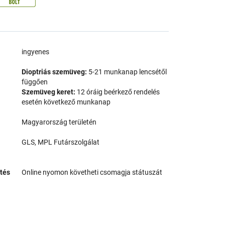
a
ingyenes
Dioptriás szemüveg:
5-21 munkanap lencsétől
függően
Szemüveg keret:
12 óráig beérkező rendelés
esetén következő munkanap
Magyarország területén
GLS, MPL Futárszolgálat
tés
Online nyomon követheti csomagja státuszát