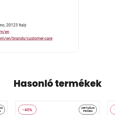
no, 20123 Italy
om/en
.com/en/brands/customer-care
Hasonló termékek
IS
VIRTUÁLIS
-40%
A
PRÓBA