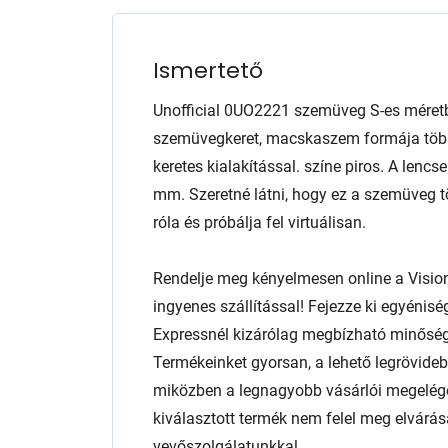
Ismertető
Unofficial 0UO2221 szemüveg S-es méret
szemüvegkeret, macskaszem formája több a
keretes kialakítással. színe piros. A le
mm. Szeretné látni, hogy ez a szemüveg 
róla és próbálja fel virtuálisan.
Rendelje meg kényelmesen online a Visio
ingyenes szállítással! Fejezze ki egyénis
Expressnél kizárólag megbízható minőség
Termékeinket gyorsan, a lehető legrövidebb
miközben a legnagyobb vásárlói megelég
kiválasztott termék nem felel meg elvárás
vevőszolgálatunkkal.