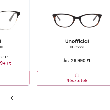
l
Unofficial
00
0UO2221
990 Ft
Ár:
26.990 Ft
94 Ft
Részletek