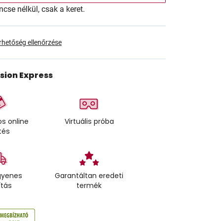
ncse nélkül, csak a keret.
érhetőség ellenőrzése
ision Express
s online
Virtuális próba
tés
gyenes
Garantáltan eredeti
ítás
termék