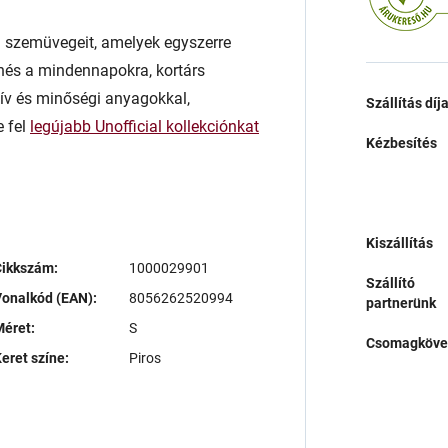
rn szemüvegeit, amelyek egyszerre
enés a mindennapokra, kortárs
atív és minőségi anyagokkal,
Szállítás díj
e fel
legújabb Unofficial kollekciónkat
Kézbesítés
Kiszállítás
Cikkszám:
1000029901
Szállító
onalkód (EAN):
8056262520994
partnerünk
éret:
S
Csomagköve
eret színe:
Piros