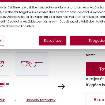
Ár:
ásárlási élmény érdekében sütiket használunk a tartalom és a közösségi 
z, a weboldal forgalmunk elemzéséhez és reklámozás céljából. A webold
 az Adatkezelési tájékoztatónkat és a sütik használatának részletes leírás
A feltűntet
eállításaidat a későbbiekben bármikor módosíthatod a láblécben találh
tások feliratra kattintva.
Online 
Ingyenes
k
Elutasítás
Elfogadá
Méret:
To
A teljes á
függően k
Szem
tek
Hasonló termékek