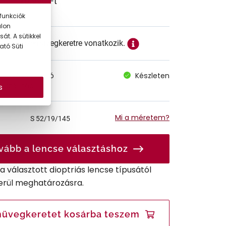
26.990 Ft
funkciók
alon
át. A sütikkel
ett ár a szemüvegkeretre vonatkozik.
ató Süti
megvásárolható
Készleten
 szállítás
s
Mi a méretem?
S
52/19/145
vább a lencse választáshoz
r a választott dioptriás lencse típusától
erül meghatározásra.
üvegkeretet kosárba teszem