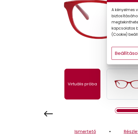
Gyermek
A kényelmes v
biztosításáho
megtekintheted
kapcsolatos b
(Cookie) beállí
Beállításo
Virtuális próba
Ismertető
Részle