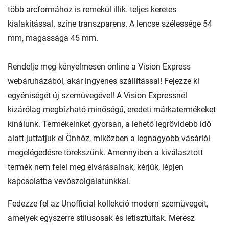
több arcformához is remekül illik. teljes keretes
kialakítással. színe transzparens. A lencse szélessége 54
mm, magassága 45 mm.
Rendelje meg kényelmesen online a Vision Express
webáruházából, akár ingyenes szállítással! Fejezze ki
egyéniségét új szemüvegével! A Vision Expressnél
kizárólag megbízható minőségű, eredeti márkatermékeket
kínálunk. Termékeinket gyorsan, a lehető legrövidebb idő
alatt juttatjuk el Önhöz, miközben a legnagyobb vásárlói
megelégedésre törekszünk. Amennyiben a kiválasztott
termék nem felel meg elvárásainak, kérjük, lépjen
kapcsolatba vevőszolgálatunkkal.
Fedezze fel az Unofficial kollekció modern szemüvegeit,
amelyek egyszerre stílusosak és letisztultak. Merész