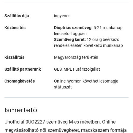
Szállítás díja
ingyenes
Kézbesítés
Dioptriás szemüveg:
5-21 munkanap
lencsétől függően
Szemüveg keret:
12 óráig beérkező
rendelés esetén következő munkanap
Kiszállítás
Magyarország területén
Szállító partnerünk
GLS, MPL Futárszolgálat
Csomagkövetés
Online nyomon követheti csomagja
státuszát
Ismertető
Unofficial 0UO2227 szemüveg M-es méretben. Online
megvásárolható női szemüvegkeret, macskaszem formája