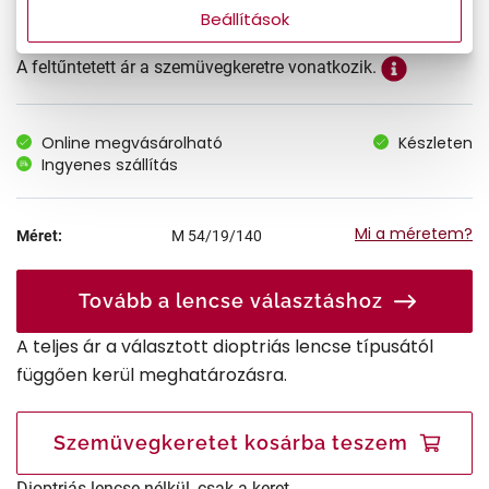
Beállítások
A feltűntetett ár a szemüvegkeretre vonatkozik.
Online megvásárolható
Készleten
Ingyenes szállítás
Mi a méretem?
Méret:
M
54/19/140
Tovább a lencse választáshoz
A teljes ár a választott dioptriás lencse típusától
függően kerül meghatározásra.
Szemüvegkeretet kosárba teszem
Dioptriás lencse nélkül, csak a keret.