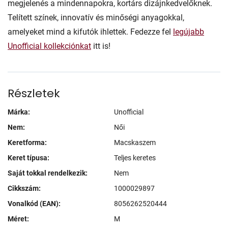
megjelenés a mindennapokra, kortárs dizájnkedvelőknek.
Telített színek, innovatív és minőségi anyagokkal,
amelyeket mind a kifutók ihlettek. Fedezze fel
legújabb
Unofficial kollekciónkat
itt is!
Részletek
Márka:
Unofficial
Nem:
Női
Keretforma:
Macskaszem
Keret típusa:
Teljes keretes
Saját tokkal rendelkezik:
Nem
Cikkszám:
1000029897
Vonalkód (EAN):
8056262520444
Méret:
M