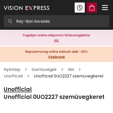
Foglaljon online időpontot látásvizsgálatra
itt.
Napszemüveg online exkluzív akár -40%
Vásárolok
Nyitólap
Szemüvegek
Női
Unofficial
Unofficial 0UO2227 szemüvegkeret
Unofficial
Unofficial 0UO2227 szemüvegkeret