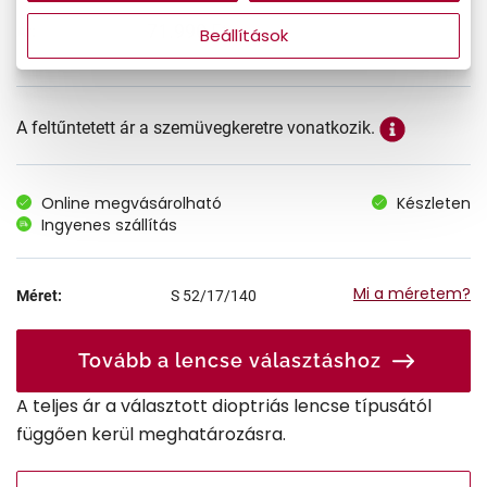
71.990 Ft
Ár:
Beállítások
A feltűntetett ár a szemüvegkeretre vonatkozik.
Online megvásárolható
Készleten
Ingyenes szállítás
Mi a méretem?
Méret:
S
52/17/140
Tovább a lencse választáshoz
A teljes ár a választott dioptriás lencse típusától
függően kerül meghatározásra.