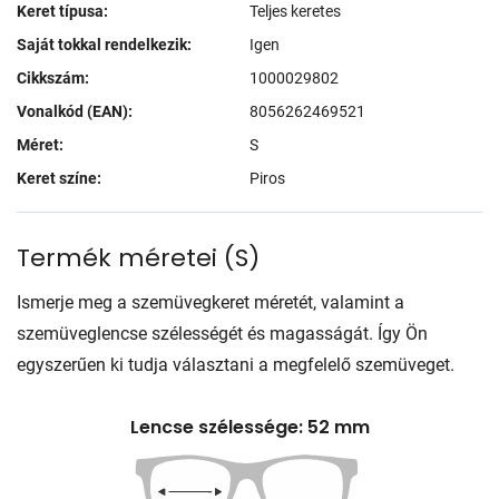
Keret típusa:
Teljes keretes
Saját tokkal rendelkezik:
Igen
Cikkszám:
1000029802
Vonalkód (EAN):
8056262469521
Méret:
S
Keret színe:
Piros
Termék méretei
(
S
)
Ismerje meg a szemüvegkeret méretét, valamint a
szemüveglencse szélességét és magasságát. Így Ön
egyszerűen ki tudja választani a megfelelő szemüveget.
Lencse szélessége: 52 mm