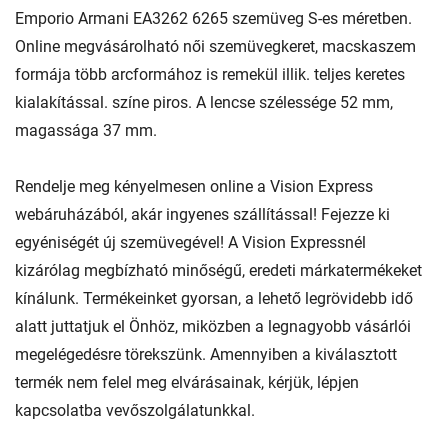
Emporio Armani EA3262 6265 szemüveg S-es méretben.
Online megvásárolható női szemüvegkeret, macskaszem
formája több arcformához is remekül illik. teljes keretes
kialakítással. színe piros. A lencse szélessége 52 mm,
magassága 37 mm.
Rendelje meg kényelmesen online a Vision Express
webáruházából, akár ingyenes szállítással! Fejezze ki
egyéniségét új szemüvegével! A Vision Expressnél
kizárólag megbízható minőségű, eredeti márkatermékeket
kínálunk. Termékeinket gyorsan, a lehető legrövidebb idő
alatt juttatjuk el Önhöz, miközben a legnagyobb vásárlói
megelégedésre törekszünk. Amennyiben a kiválasztott
termék nem felel meg elvárásainak, kérjük, lépjen
kapcsolatba vevőszolgálatunkkal.