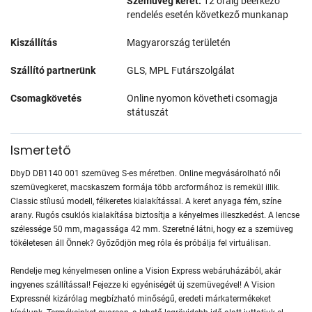
Szemüveg keret:
12 óráig beérkező
rendelés esetén következő munkanap
Kiszállítás
Magyarország területén
Szállító partnerünk
GLS, MPL Futárszolgálat
Csomagkövetés
Online nyomon követheti csomagja
státuszát
Ismertető
DbyD DB1140 001 szemüveg S-es méretben. Online megvásárolható női
szemüvegkeret, macskaszem formája több arcformához is remekül illik.
Classic stílusú modell, félkeretes kialakítással. A keret anyaga fém, színe
arany. Rugós csuklós kialakítása biztosítja a kényelmes illeszkedést. A lencse
szélessége 50 mm, magassága 42 mm. Szeretné látni, hogy ez a szemüveg
tökéletesen áll Önnek? Győződjön meg róla és próbálja fel virtuálisan.
Rendelje meg kényelmesen online a Vision Express webáruházából, akár
ingyenes szállítással! Fejezze ki egyéniségét új szemüvegével! A Vision
Expressnél kizárólag megbízható minőségű, eredeti márkatermékeket