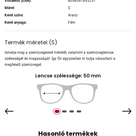
Vonalkód (EAN):
8056597893251
Méret:
S
Keret színe:
Arany
Keret anyaga:
Fém
Termék méretei
(
S
)
Ismerje meg a szemüvegkeret méretét, valamint a szemüveglencse
szélességét és magasságát. Így Ön egyszerűen ki tudja választani a
megfelelő szemüveget.
Lencse szélessége: 50 mm
Hasonló termékek