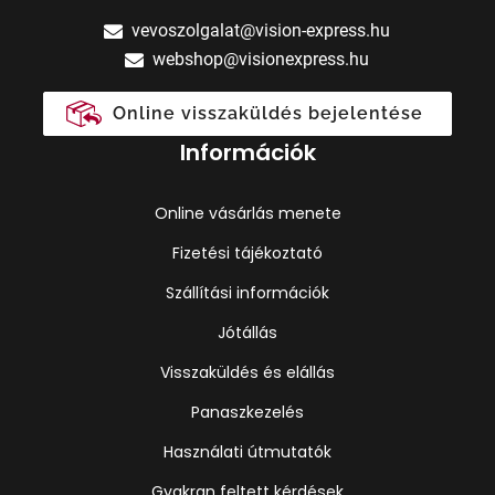
vevoszolgalat@vision-express.hu
webshop@visionexpress.hu
Online visszaküldés bejelentése
Információk
Online vásárlás menete
Fizetési tájékoztató
Szállítási információk
Jótállás
Visszaküldés és elállás
Panaszkezelés
Használati útmutatók
Gyakran feltett kérdések