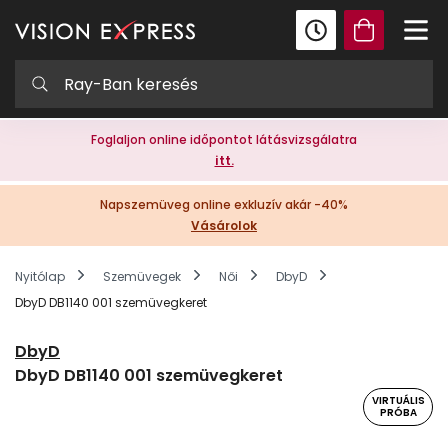
Foglaljon online időpontot látásvizsgálatra
itt.
Napszemüveg online exkluzív akár -40%
Vásárolok
Nyitólap
Szemüvegek
Női
DbyD
DbyD DB1140 001 szemüvegkeret
DbyD
DbyD DB1140 001 szemüvegkeret
VIRTUÁLIS
PRÓBA