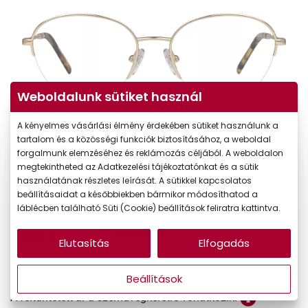
Weboldalunk sütiket használ
A kényelmes vásárlási élmény érdekében sütiket használunk a
tartalom és a közösségi funkciók biztosításához, a weboldal
forgalmunk elemzéséhez és reklámozás céljából. A weboldalon
megtekintheted az Adatkezelési tájékoztatónkat és a sütik
használatának részletes leírását. A sütikkel kapcsolatos
beállításaidat a későbbiekben bármikor módosíthatod a
-50%
láblécben található Süti (Cookie) beállítások feliratra kattintva.
26.990 Ft
Korábbi ár:
Elutasítás
Elfogadás
13.495 Ft
Akciós ár:
Beállítások
A feltűntetett ár a szemüvegkeretre vonatkozik.