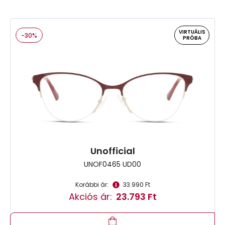
VIRTUÁLIS
-30%
PRÓBA
Unofficial
UNOF0465 UD00
Korábbi ár:
33.990 Ft
Akciós ár:
23.793 Ft