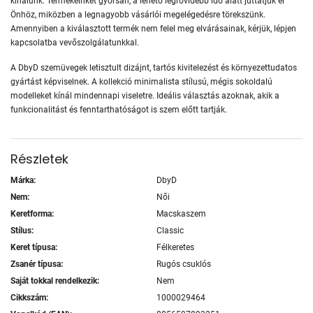
kínálunk. Termékeinket gyorsan, a lehető legrövidebb idő alatt juttatjuk el
Önhöz, miközben a legnagyobb vásárlói megelégedésre törekszünk.
Amennyiben a kiválasztott termék nem felel meg elvárásainak, kérjük, lépjen
kapcsolatba vevőszolgálatunkkal.
A DbyD szemüvegek letisztult dizájnt, tartós kivitelezést és környezettudatos
gyártást képviselnek. A kollekció minimalista stílusú, mégis sokoldalú
modelleket kínál mindennapi viseletre. Ideális választás azoknak, akik a
funkcionalitást és fenntarthatóságot is szem előtt tartják.
Részletek
Márka:
DbyD
Nem:
Női
Keretforma:
Macskaszem
Stílus:
Classic
Keret típusa:
Félkeretes
Zsanér típusa:
Rugós csuklós
Saját tokkal rendelkezik:
Nem
Cikkszám:
1000029464